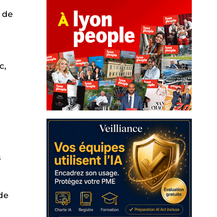
) de
c,
s
de