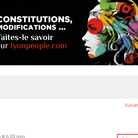
Suiva
à 8 h 03 min