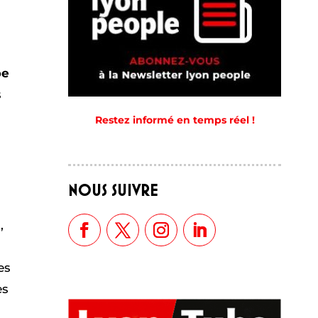
pe
s
Restez informé en temps réel !
NOUS SUIVRE
,
es
es