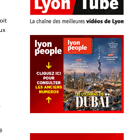
oit
eux
e
é