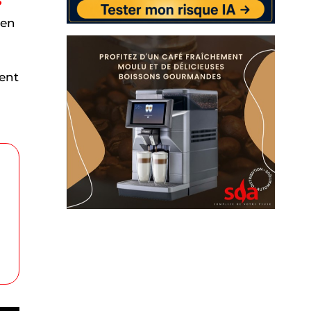
?
 en
dent