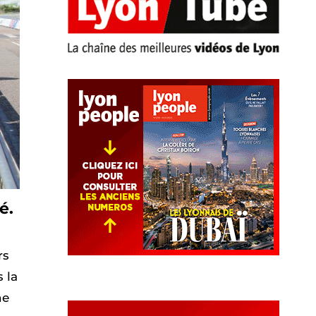
é.
rs
 la
ne