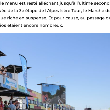
 le menu est resté alléchant jusqu’à l’ultime second
vée de la 3
e
étape de l’Alpes Isère Tour, le Marché d
gue riche en suspense.
Et pour cause, a
u
passage d
arios étaient encore nombreux
.