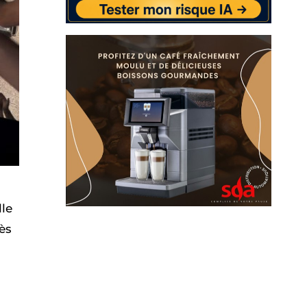
lle
rès