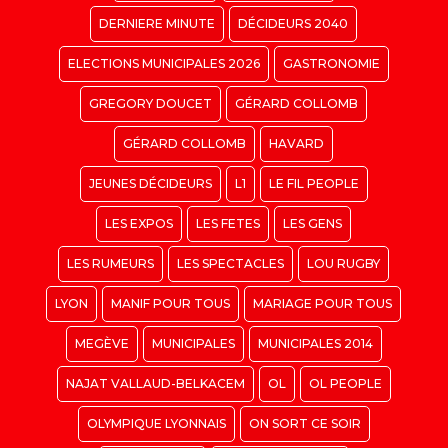
DERNIERE MINUTE
DÉCIDEURS 2040
ELECTIONS MUNICIPALES 2026
GASTRONOMIE
GREGORY DOUCET
GÉRARD COLLOMB
GÉRARD COLLOMB
HAVARD
JEUNES DÉCIDEURS
L1
LE FIL PEOPLE
LES EXPOS
LES FETES
LES GENS
LES RUMEURS
LES SPECTACLES
LOU RUGBY
LYON
MANIF POUR TOUS
MARIAGE POUR TOUS
MEGÈVE
MUNICIPALES
MUNICIPALES 2014
NAJAT VALLAUD-BELKACEM
OL
OL PEOPLE
OLYMPIQUE LYONNAIS
ON SORT CE SOIR