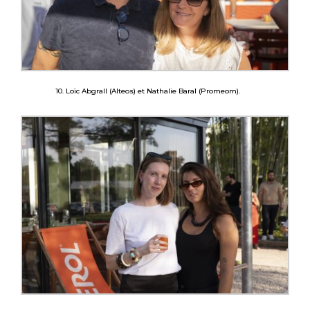
10. Loïc Abgrall (Alteos) et Nathalie Baral (Promeom).