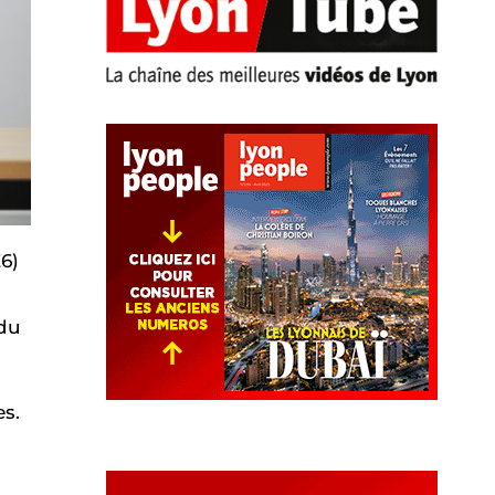
6)
 du
es.