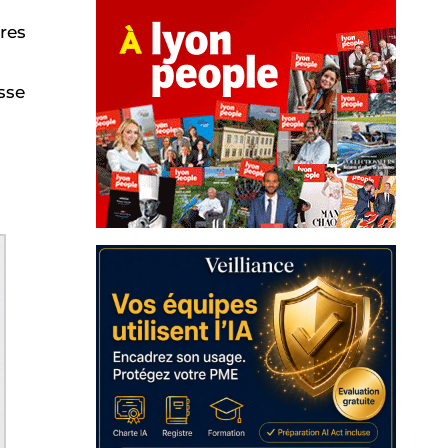
ires
sse