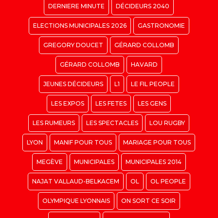
DERNIERE MINUTE
DÉCIDEURS 2040
ELECTIONS MUNICIPALES 2026
GASTRONOMIE
GREGORY DOUCET
GÉRARD COLLOMB
GÉRARD COLLOMB
HAVARD
JEUNES DÉCIDEURS
L1
LE FIL PEOPLE
LES EXPOS
LES FETES
LES GENS
LES RUMEURS
LES SPECTACLES
LOU RUGBY
LYON
MANIF POUR TOUS
MARIAGE POUR TOUS
MEGÈVE
MUNICIPALES
MUNICIPALES 2014
NAJAT VALLAUD-BELKACEM
OL
OL PEOPLE
OLYMPIQUE LYONNAIS
ON SORT CE SOIR