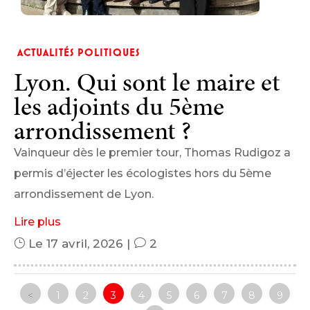
ACTUALITÉS POLITIQUES
Lyon. Qui sont le maire et
les adjoints du 5ème
arrondissement ?
Vainqueur dès le premier tour, Thomas Rudigoz a
permis d’éjecter les écologistes hors du 5ème
arrondissement de Lyon.
Lire plus
}
Le 17 avril, 2026
|
v
2
<
1
2
3
4
5
6
7
8
9