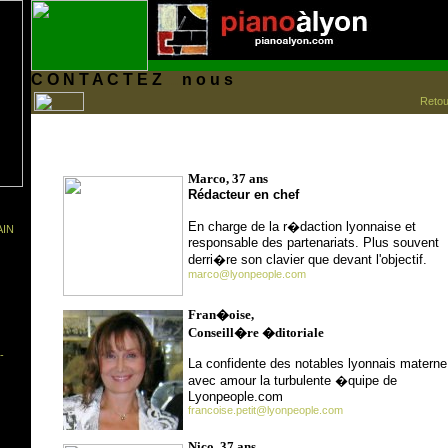
C O N T A C T E Z
...
n o u s
Retou
Marco, 37 ans
Rédacteur en chef
En charge de la r�daction lyonnaise et
IN
responsable des partenariats. Plus souvent
derri�re son clavier que devant l'objectif.
marco@lyonpeople.com
Fran�oise,
Conseill�re �ditoriale
-
La confidente des notables lyonnais materne
avec amour la turbulente �quipe de
Lyonpeople.com
francoise.petit@lyonpeople.com
Nico, 37 ans