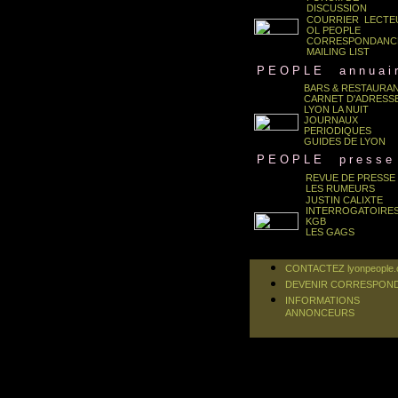
.
DISCUSSION
COURRIER LECTE
OL PEOPLE
CORRESPONDANC
MAILING LIST
.
P E O P L E
...
a n n u a i r
BARS & RESTAURA
CARNET D'ADRESS
.
LYON LA NUIT
JOURNAUX
PERIODIQUES
GUIDES DE LYON
.
P E O P L E
...
p r e s s e
REVUE DE PRESSE
LES RUMEURS
JUSTIN CALIXTE
.
INTERROGATOIRE
KGB
LES GAGS
CONTACTEZ lyonpeople
DEVENIR CORRESPON
INFORMATIONS
ANNONCEURS