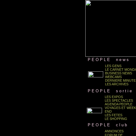
.
P E O P L E
...
n e w s
LES GENS
LE CARNET MONDA
BUSINESS NEWS
.
WEBCAMS
DERNIERE MINUTE
LES ARCHIVES
.
P E O P L E
...
s o r t i e
LES EXPOS
LES SPECTACLES
.
AGENDA PEOPLE
VOYAGES ET WEEK
END
LES FETES
LE SHOPPING
.
P E O P L E
...
c l u b
ANNONCES
FORUM DE