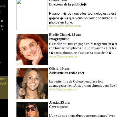
Directeur de la publicit�
URS
E
Passionn� de nouvelles technologies, c'est
gr�ce � lui que vous pouvez consulter 10 
 e
photos en ligne.
NTS
nicolas@lyonpeople.com
ES
Elodie Chapel, 25 ans
Infographiste
C'est elle qui met en page votre magazine pr
et retouche nos photos. Celle des autres. Car les
s�ances photos, ce n'est pas sa tasse de th�.
elodie@lyonpeople.com
S
Olivia, 19 ans
Assistante du redac chef
.com
La petite fille de Colette remplace fort
DANT
avantageusement Alex promu chroniqueur free l
olivia@lyonpeople.com
Alexia, 25 ans
Chroniqueur
L'une de nos premi�res correspondantes (avec