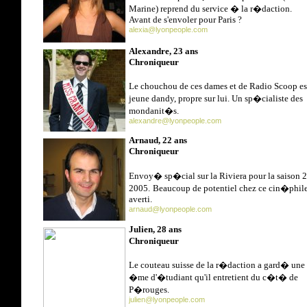
Marine) reprend du service � la r�daction.
Avant de s'envoler pour Paris ?
alexia@lyonpeople.com
Alexandre, 23 ans
Chroniqueur
Le chouchou de ces dames et de Radio Scoop es
jeune dandy, propre sur lui. Un sp�cialiste des
mondanit�s.
alexandre@lyonpeople.com
Arnaud, 22 ans
Chroniqueur
Envoy� sp�cial sur la Riviera pour la saison 
2005.
Beaucoup de potentiel chez ce cin�phil
averti.
arnaud@lyonpeople.com
Julien, 28 ans
Chroniqueur
Le couteau suisse de la r�daction
a gard� une
�me d'�tudiant qu'il entretient du c�t� de
P�rouges.
julien@lyonpeople.com