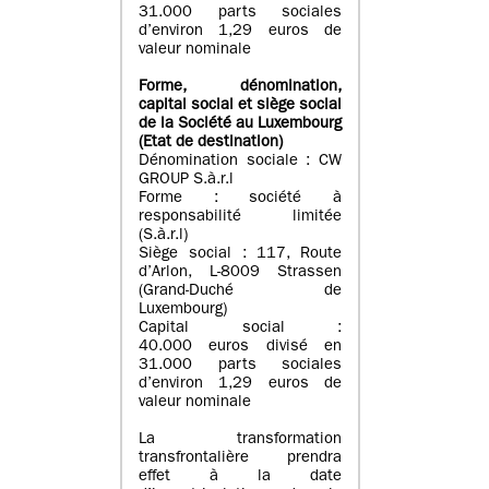
31.000 parts sociales
d’environ 1,29 euros de
valeur nominale
Forme, dénomination
,
capital social
et siège social
de la Société au Luxembourg
(Etat d
e destination
)
Dénomination sociale : CW
GROUP S.à.r.l
Forme : société à
responsabilité limitée
(S.à.r.l)
Siège social : 117, Route
d’Arlon, L-8009 Strassen
(Grand-Duché de
Luxembourg)
Capital social :
40.000 euros divisé en
31.000 parts sociales
d’environ 1,29 euros de
valeur nominale
La transformation
transfrontalière prendra
effet à la date