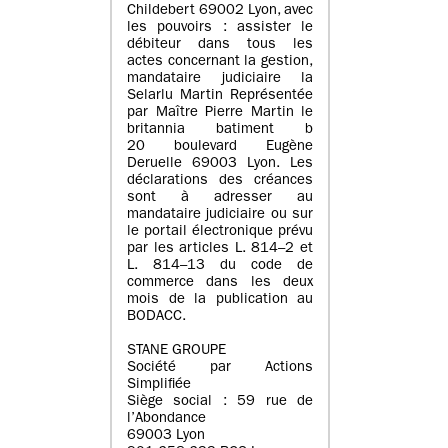
Childebert 69002 Lyon, avec
les pouvoirs : assister le
débiteur dans tous les
actes concernant la gestion,
mandataire judiciaire la
Selarlu Martin Représentée
par Maître Pierre Martin le
britannia batiment b
20 boulevard Eugène
Deruelle 69003 Lyon. Les
déclarations des créances
sont à adresser au
mandataire judiciaire ou sur
le portail électronique prévu
par les articles L. 814–2 et
L. 814–13 du code de
commerce dans les deux
mois de la publication au
BODACC.
STANE GROUPE
Société par Actions
Simplifiée
Siège social : 59 rue de
l’Abondance
69003 Lyon