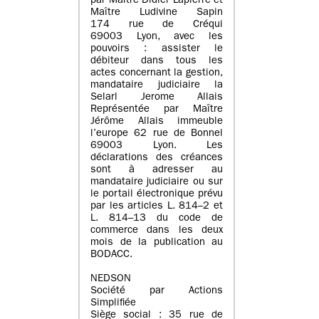
par Maître Didier Lapierre et
Maître Ludivine Sapin
174 rue de Créqui
69003 Lyon, avec les
pouvoirs : assister le
débiteur dans tous les
actes concernant la gestion,
mandataire judiciaire la
Selarl Jerome Allais
Représentée par Maître
Jérôme Allais immeuble
l’europe 62 rue de Bonnel
69003 Lyon. Les
déclarations des créances
sont à adresser au
mandataire judiciaire ou sur
le portail électronique prévu
par les articles L. 814–2 et
L. 814–13 du code de
commerce dans les deux
mois de la publication au
BODACC.
NEDSON
Société par Actions
Simplifiée
Siège social : 35 rue de