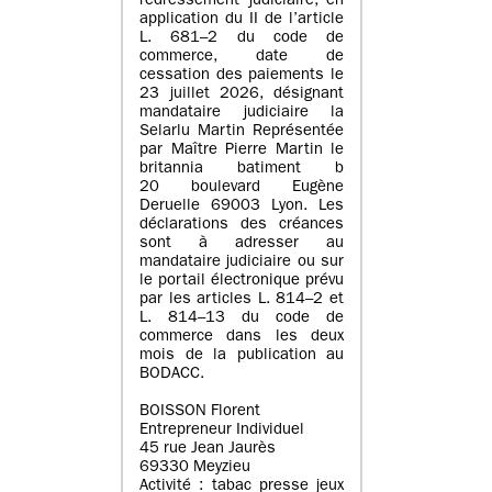
redressement judiciaire, en
application du II de l’article
L. 681–2 du code de
commerce, date de
cessation des paiements le
23 juillet 2026, désignant
mandataire judiciaire la
Selarlu Martin Représentée
par Maître Pierre Martin le
britannia batiment b
20 boulevard Eugène
Deruelle 69003 Lyon. Les
déclarations des créances
sont à adresser au
mandataire judiciaire ou sur
le portail électronique prévu
par les articles L. 814–2 et
L. 814–13 du code de
commerce dans les deux
mois de la publication au
BODACC.
BOISSON Florent
Entrepreneur Individuel
45 rue Jean Jaurès
69330 Meyzieu
Activité : tabac presse jeux