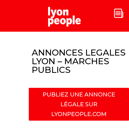
ANNONCES LEGALES
LYON – MARCHES
PUBLICS
PUBLIEZ UNE ANNONCE
LÉGALE SUR
LYONPEOPLE.COM