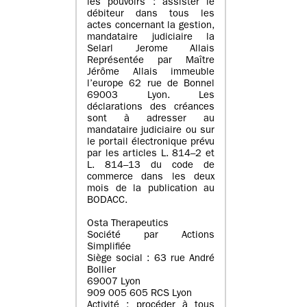
les pouvoirs : assister le
débiteur dans tous les
actes concernant la gestion,
mandataire judiciaire la
Selarl Jerome Allais
Représentée par Maître
Jérôme Allais immeuble
l’europe 62 rue de Bonnel
69003 Lyon. Les
déclarations des créances
sont à adresser au
mandataire judiciaire ou sur
le portail électronique prévu
par les articles L. 814–2 et
L. 814–13 du code de
commerce dans les deux
mois de la publication au
BODACC.
Osta Therapeutics
Société par Actions
Simplifiée
Siège social : 63 rue André
Bollier
69007 Lyon
909 005 605 RCS Lyon
Activité : procéder à tous