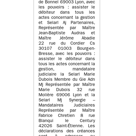
de Bonnel 69003 Lyon, avec
les pouvoirs : assister le
débiteur dans tous les
actes concernant la gestion
et Selarl Aj Partenaires,
Représentée par Maître
Jean-Baptiste Audras et
Maître Jérôme Abadie
22 rue du Cordier Cs
30107 01003 Bourg-en-
Bresse, avec les pouvoirs :
assister le débiteur dans
tous les actes concernant la
gestion, mandataire
judiciaire la Selarl Marie
Dubois Membre du Gie Adn
Mj Représentée par Maître
Marie Dubois 32 rue
Molière 69006 Lyon et la
Selarl Mj Synergie –
Mandataires Judiciaires
Représentée par Maître
Fabrice Chretien 8 rue
Blanqui le Century
42026 Saint-Étienne. Les
déclarations des créances