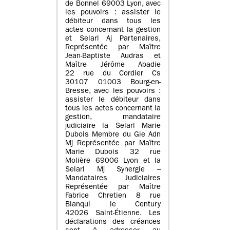
de Bonnel 69003 Lyon, avec
les pouvoirs : assister le
débiteur dans tous les
actes concernant la gestion
et Selarl Aj Partenaires,
Représentée par Maître
Jean-Baptiste Audras et
Maître Jérôme Abadie
22 rue du Cordier Cs
30107 01003 Bourg-en-
Bresse, avec les pouvoirs :
assister le débiteur dans
tous les actes concernant la
gestion, mandataire
judiciaire la Selarl Marie
Dubois Membre du Gie Adn
Mj Représentée par Maître
Marie Dubois 32 rue
Molière 69006 Lyon et la
Selarl Mj Synergie –
Mandataires Judiciaires
Représentée par Maître
Fabrice Chretien 8 rue
Blanqui le Century
42026 Saint-Étienne. Les
déclarations des créances