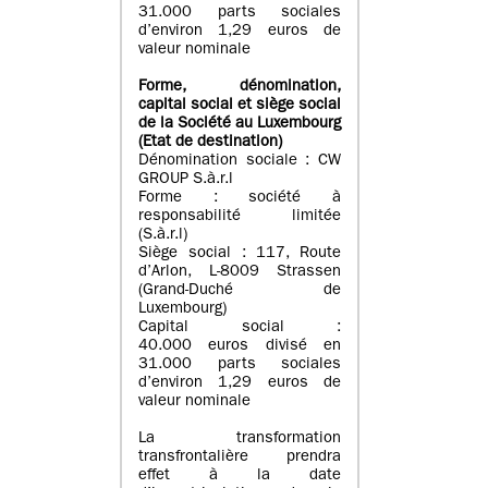
31.000 parts sociales
d’environ 1,29 euros de
valeur nominale
Forme, dénomination
,
capital social
et siège social
de la Société au Luxembourg
(Etat d
e destination
)
Dénomination sociale : CW
GROUP S.à.r.l
Forme : société à
responsabilité limitée
(S.à.r.l)
Siège social : 117, Route
d’Arlon, L-8009 Strassen
(Grand-Duché de
Luxembourg)
Capital social :
40.000 euros divisé en
31.000 parts sociales
d’environ 1,29 euros de
valeur nominale
La transformation
transfrontalière prendra
effet à la date