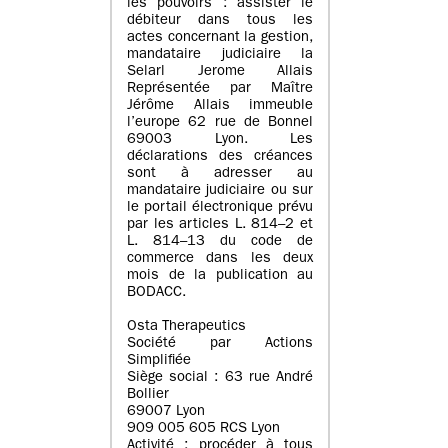
les pouvoirs : assister le
débiteur dans tous les
actes concernant la gestion,
mandataire judiciaire la
Selarl Jerome Allais
Représentée par Maître
Jérôme Allais immeuble
l’europe 62 rue de Bonnel
69003 Lyon. Les
déclarations des créances
sont à adresser au
mandataire judiciaire ou sur
le portail électronique prévu
par les articles L. 814–2 et
L. 814–13 du code de
commerce dans les deux
mois de la publication au
BODACC.
Osta Therapeutics
Société par Actions
Simplifiée
Siège social : 63 rue André
Bollier
69007 Lyon
909 005 605 RCS Lyon
Activité : procéder à tous