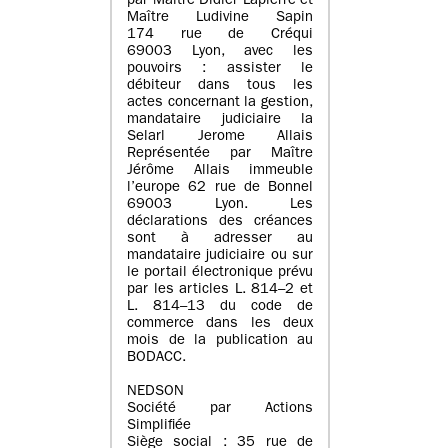
par Maître Didier Lapierre et
Maître Ludivine Sapin
174 rue de Créqui
69003 Lyon, avec les
pouvoirs : assister le
débiteur dans tous les
actes concernant la gestion,
mandataire judiciaire la
Selarl Jerome Allais
Représentée par Maître
Jérôme Allais immeuble
l’europe 62 rue de Bonnel
69003 Lyon. Les
déclarations des créances
sont à adresser au
mandataire judiciaire ou sur
le portail électronique prévu
par les articles L. 814–2 et
L. 814–13 du code de
commerce dans les deux
mois de la publication au
BODACC.
NEDSON
Société par Actions
Simplifiée
Siège social : 35 rue de