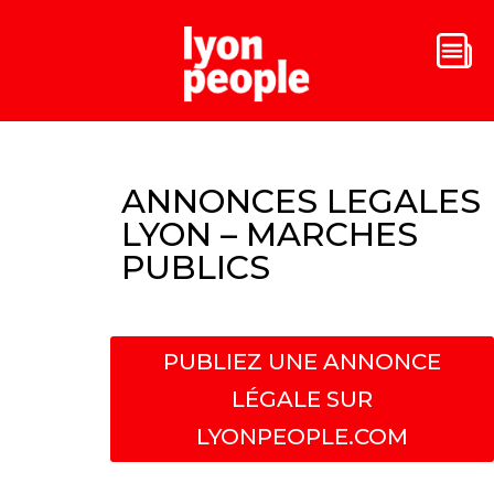
ANNONCES LEGALES
LYON – MARCHES
PUBLICS
PUBLIEZ UNE ANNONCE
LÉGALE SUR
LYONPEOPLE.COM