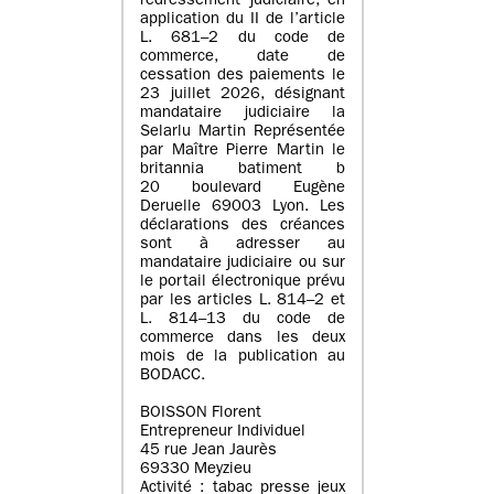
redressement judiciaire, en
application du II de l’article
L. 681–2 du code de
commerce, date de
cessation des paiements le
23 juillet 2026, désignant
mandataire judiciaire la
Selarlu Martin Représentée
par Maître Pierre Martin le
britannia batiment b
20 boulevard Eugène
Deruelle 69003 Lyon. Les
déclarations des créances
sont à adresser au
mandataire judiciaire ou sur
le portail électronique prévu
par les articles L. 814–2 et
L. 814–13 du code de
commerce dans les deux
mois de la publication au
BODACC.
BOISSON Florent
Entrepreneur Individuel
45 rue Jean Jaurès
69330 Meyzieu
Activité : tabac presse jeux