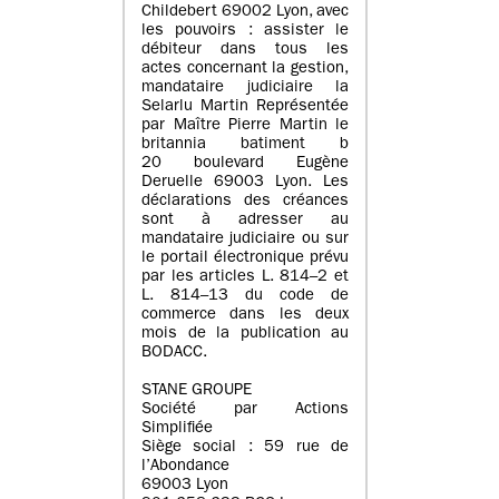
Childebert 69002 Lyon, avec
les pouvoirs : assister le
débiteur dans tous les
actes concernant la gestion,
mandataire judiciaire la
Selarlu Martin Représentée
par Maître Pierre Martin le
britannia batiment b
20 boulevard Eugène
Deruelle 69003 Lyon. Les
déclarations des créances
sont à adresser au
mandataire judiciaire ou sur
le portail électronique prévu
par les articles L. 814–2 et
L. 814–13 du code de
commerce dans les deux
mois de la publication au
BODACC.
STANE GROUPE
Société par Actions
Simplifiée
Siège social : 59 rue de
l’Abondance
69003 Lyon