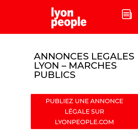
ANNONCES LEGALES
LYON – MARCHES
PUBLICS
PUBLIEZ UNE ANNONCE
LÉGALE SUR
LYONPEOPLE.COM