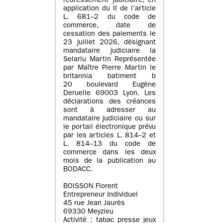
redressement judiciaire, en
application du II de l’article
L. 681–2 du code de
commerce, date de
cessation des paiements le
23 juillet 2026, désignant
mandataire judiciaire la
Selarlu Martin Représentée
par Maître Pierre Martin le
britannia batiment b
20 boulevard Eugène
Deruelle 69003 Lyon. Les
déclarations des créances
sont à adresser au
mandataire judiciaire ou sur
le portail électronique prévu
par les articles L. 814–2 et
L. 814–13 du code de
commerce dans les deux
mois de la publication au
BODACC.
BOISSON Florent
Entrepreneur Individuel
45 rue Jean Jaurès
69330 Meyzieu
Activité : tabac presse jeux