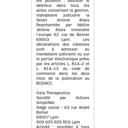
les pouvoirs : assister le
débiteur dans tous les
actes concernant la gestion,
mandataire judiciaire la
Selarl Jerome Allais
Représentée par Maître
Jérôme Allais immeuble
l’europe 62 rue de Bonnel
69003 Lyon. Les
déclarations des créances
sont à adresser au
mandataire judiciaire ou sur
le portail électronique prévu
par les articles L. 814–2 et
L. 814–13 du code de
commerce dans les deux
mois de la publication au
BODACC.
Osta Therapeutics
Société par Actions
Simplifiée
Siège social : 63 rue André
Bollier
69007 Lyon
909 005 605 RCS Lyon
Activité : procéder à tous