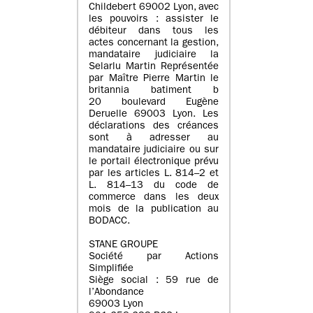
Childebert 69002 Lyon, avec
les pouvoirs : assister le
débiteur dans tous les
actes concernant la gestion,
mandataire judiciaire la
Selarlu Martin Représentée
par Maître Pierre Martin le
britannia batiment b
20 boulevard Eugène
Deruelle 69003 Lyon. Les
déclarations des créances
sont à adresser au
mandataire judiciaire ou sur
le portail électronique prévu
par les articles L. 814–2 et
L. 814–13 du code de
commerce dans les deux
mois de la publication au
BODACC.
STANE GROUPE
Société par Actions
Simplifiée
Siège social : 59 rue de
l’Abondance
69003 Lyon