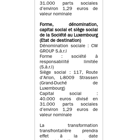
31.000 parts sociales
d’environ 1,29 euros de
valeur nominale
Forme, dénomination
,
capital social
et siège social
de la Société au Luxembourg
(Etat d
e destination
)
Dénomination sociale : CW
GROUP S.à.r.l
Forme : société à
responsabilité limitée
(S.à.r.l)
Siège social : 117, Route
d’Arlon, L-8009 Strassen
(Grand-Duché de
Luxembourg)
Capital social :
40.000 euros divisé en
31.000 parts sociales
d’environ 1,29 euros de
valeur nominale
La transformation
transfrontalière prendra
effet à la date