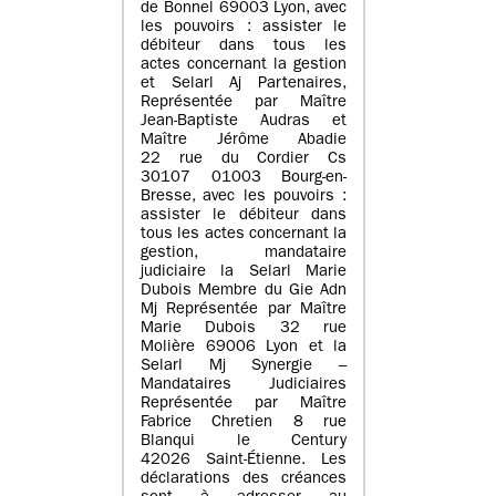
de Bonnel 69003 Lyon, avec
les pouvoirs : assister le
débiteur dans tous les
actes concernant la gestion
et Selarl Aj Partenaires,
Représentée par Maître
Jean-Baptiste Audras et
Maître Jérôme Abadie
22 rue du Cordier Cs
30107 01003 Bourg-en-
Bresse, avec les pouvoirs :
assister le débiteur dans
tous les actes concernant la
gestion, mandataire
judiciaire la Selarl Marie
Dubois Membre du Gie Adn
Mj Représentée par Maître
Marie Dubois 32 rue
Molière 69006 Lyon et la
Selarl Mj Synergie –
Mandataires Judiciaires
Représentée par Maître
Fabrice Chretien 8 rue
Blanqui le Century
42026 Saint-Étienne. Les
déclarations des créances