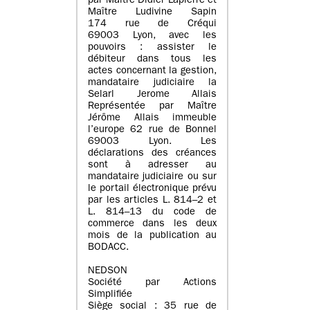
par Maître Didier Lapierre et
Maître Ludivine Sapin
174 rue de Créqui
69003 Lyon, avec les
pouvoirs : assister le
débiteur dans tous les
actes concernant la gestion,
mandataire judiciaire la
Selarl Jerome Allais
Représentée par Maître
Jérôme Allais immeuble
l’europe 62 rue de Bonnel
69003 Lyon. Les
déclarations des créances
sont à adresser au
mandataire judiciaire ou sur
le portail électronique prévu
par les articles L. 814–2 et
L. 814–13 du code de
commerce dans les deux
mois de la publication au
BODACC.
NEDSON
Société par Actions
Simplifiée
Siège social : 35 rue de