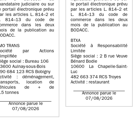
andataire judiciaire ou sur
le portail électronique prévu
e portail électronique prévu
par les articles L. 814–2 et
ar les articles L. 814–2 et
L. 814–13 du code de
L. 814–13 du code de
commerce dans les deux
ommerce dans les deux
mois de la publication au
ois de la publication au
BODACC.
ODACC.
BTXA
MO TRANS
Société à Responsabilité
Société par Actions
Limitée
implifiée
Siège social : 2 B rue Veuve
iège social : Bureau 106
Bénard Bodie
3600 Aulnay-sous-Bois
10600 La Chapelle-Saint-
90 684 123 RCS Bobigny
Luc
ctivité : déménagement,
482 663 374 RCS Troyes
ransports, location de
Activité : restaurant
véhicules de + de
.5 tonnes
Annonce parue le
07/08/2026
Annonce parue le
07/08/2026