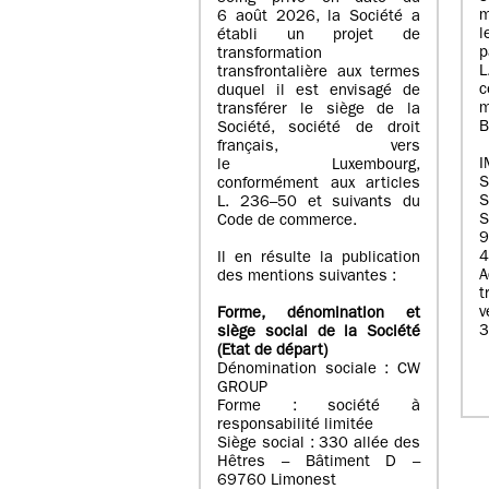
m
6 août 2026, la Société a
l
établi un projet de
p
transformation
transfrontalière aux termes
c
duquel il est envisagé de
m
transférer le siège de la
B
Société, société de droit
français, vers
I
le Luxembourg,
conformément aux articles
S
L. 236–50 et suivants du
S
Code de commerce.
9
4
Il en résulte la publication
A
des mentions suivantes :
t
Forme, dénomination et
3
siège social de la Société
(Etat
de départ
)
Dénomination sociale : CW
GROUP
Forme : société à
responsabilité limitée
Siège social : 330 allée des
Hêtres – Bâtiment D –
69760 Limonest