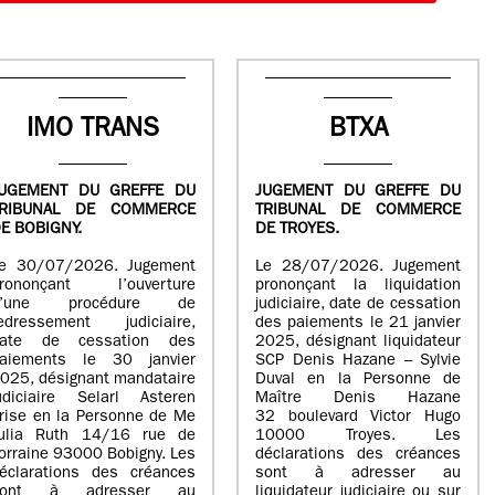
IMO TRANS
BTXA
UGEMENT DU GREFFE DU
JUGEMENT DU GREFFE DU
TRIBUNAL DE COMMERCE
TRIBUNAL DE COMMERCE
E BOBIGNY.
DE TROYES.
e 30/07/2026. Jugement
Le 28/07/2026. Jugement
rononçant l’ouverture
prononçant la liquidation
d’une procédure de
judiciaire, date de cessation
edressement judiciaire,
des paiements le 21 janvier
ate de cessation des
2025, désignant liquidateur
aiements le 30 janvier
SCP Denis Hazane – Sylvie
025, désignant mandataire
Duval en la Personne de
udiciaire Selarl Asteren
Maître Denis Hazane
rise en la Personne de Me
32 boulevard Victor Hugo
ulia Ruth 14/16 rue de
10000 Troyes. Les
orraine 93000 Bobigny. Les
déclarations des créances
éclarations des créances
sont à adresser au
sont à adresser au
liquidateur judiciaire ou sur