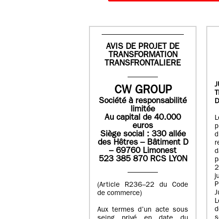
AVIS DE PROJET DE
TRANSFORMATION
TRANSFRONTALIERE
J
CW GROUP
Société à responsabilité
D
limitée
Au capital de 40.000
L
euros
p
Siège social : 330 allée
des Hêtres – Bâtiment D
r
– 69760 Limonest
d
523 385 870 RCS LYON
p
2
j
P
(Article R236–22 du Code
J
de commerce)
L
d
Aux termes d’un acte sous
seing privé en date du