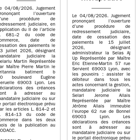
e 04/08/2026. Jugement
rononçant l’ouverture
Le 04/08/2026. Jugement
d’une procédure de
prononçant l’ouverture
edressement judiciaire, en
d’une procédure de
pplication du II de l’article
redressement judiciaire,
L. 681–2 du code de
date de cessation des
commerce, date de
paiements le 15 juillet
essation des paiements le
2026, désignant
3 juillet 2026, désignant
administrateur la Selas Aj
andataire judiciaire la
Up Représentée par Maître
elarlu Martin Représentée
Eric Etienne-Martin 57 rue
ar Maître Pierre Martin le
Servient 69003 Lyon, avec
britannia batiment b
les pouvoirs : assister le
20 boulevard Eugène
débiteur dans tous les
eruelle 69003 Lyon. Les
actes concernant la gestion,
éclarations des créances
mandataire judiciaire la
sont à adresser au
Selarl Jerome Allais
andataire judiciaire ou sur
Représentée par Maître
e portail électronique prévu
Jérôme Allais immeuble
ar les articles L. 814–2 et
l’europe 62 rue de Bonnel
L. 814–13 du code de
69003 Lyon. Les
ommerce dans les deux
déclarations des créances
ois de la publication au
sont à adresser au
ODACC.
mandataire judiciaire ou sur
le portail électronique prévu