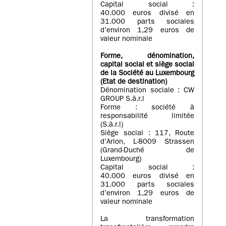
Capital social :
40.000 euros divisé en
31.000 parts sociales
d’environ 1,29 euros de
valeur nominale
Forme, dénomination
,
capital social
et siège social
de la Société au Luxembourg
(Etat d
e destination
)
Dénomination sociale : CW
GROUP S.à.r.l
Forme : société à
responsabilité limitée
(S.à.r.l)
Siège social : 117, Route
d’Arlon, L-8009 Strassen
(Grand-Duché de
Luxembourg)
Capital social :
40.000 euros divisé en
31.000 parts sociales
d’environ 1,29 euros de
valeur nominale
La transformation