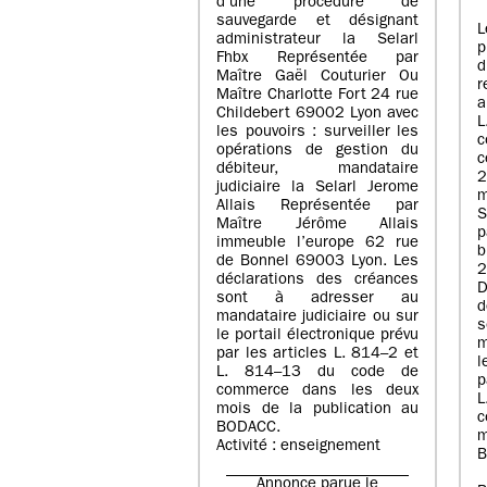
d’une procédure de
sauvegarde et désignant
L
administrateur la Selarl
p
Fhbx Représentée par
Maître Gaël Couturier Ou
r
Maître Charlotte Fort 24 rue
a
Childebert 69002 Lyon avec
les pouvoirs : surveiller les
opérations de gestion du
c
débiteur, mandataire
2
judiciaire la Selarl Jerome
m
Allais Représentée par
S
Maître Jérôme Allais
p
immeuble l’europe 62 rue
de Bonnel 69003 Lyon. Les
déclarations des créances
D
sont à adresser au
d
mandataire judiciaire ou sur
le portail électronique prévu
m
par les articles L. 814–2 et
l
L. 814–13 du code de
p
commerce dans les deux
mois de la publication au
c
BODACC.
m
Activité : enseignement
B
Annonce parue le