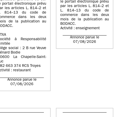
le portail électronique prévu
e portail électronique prévu
par les articles L. 814–2 et
ar les articles L. 814–2 et
L. 814–13 du code de
L. 814–13 du code de
commerce dans les deux
ommerce dans les deux
mois de la publication au
ois de la publication au
BODACC.
ODACC.
Activité : enseignement
TXA
Annonce parue le
ociété à Responsabilité
07/08/2026
imitée
iège social : 2 B rue Veuve
énard Bodie
0600 La Chapelle-Saint-
uc
82 663 374 RCS Troyes
ctivité : restaurant
Annonce parue le
07/08/2026