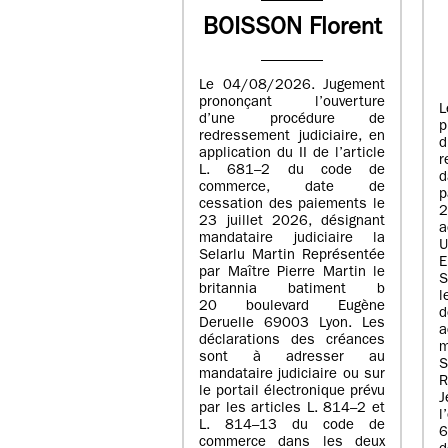
BOISSON Florent
Le 04/08/2026. Jugement
prononçant l’ouverture
L
d’une procédure de
p
redressement judiciaire, en
application du II de l’article
r
L. 681–2 du code de
d
commerce, date de
p
cessation des paiements le
23 juillet 2026, désignant
a
mandataire judiciaire la
U
Selarlu Martin Représentée
E
par Maître Pierre Martin le
S
britannia batiment b
l
20 boulevard Eugène
d
Deruelle 69003 Lyon. Les
a
déclarations des créances
m
sont à adresser au
mandataire judiciaire ou sur
R
le portail électronique prévu
J
par les articles L. 814–2 et
l
L. 814–13 du code de
commerce dans les deux