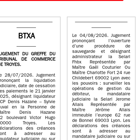
BTXA
Le 04/08/2026. Jugement
prononçant l’ouverture
d’une procédure de
sauvegarde et désignant
UGEMENT DU GREFFE DU
administrateur la Selarl
TRIBUNAL DE COMMERCE
Fhbx Représentée par
E TROYES.
Maître Gaël Couturier Ou
Maître Charlotte Fort 24 rue
e 28/07/2026. Jugement
Childebert 69002 Lyon avec
rononçant la liquidation
les pouvoirs : surveiller les
udiciaire, date de cessation
opérations de gestion du
es paiements le 21 janvier
débiteur, mandataire
025, désignant liquidateur
judiciaire la Selarl Jerome
CP Denis Hazane – Sylvie
Allais Représentée par
uval en la Personne de
Maître Jérôme Allais
Maître Denis Hazane
immeuble l’europe 62 rue
2 boulevard Victor Hugo
de Bonnel 69003 Lyon. Les
10000 Troyes. Les
déclarations des créances
éclarations des créances
sont à adresser au
sont à adresser au
mandataire judiciaire ou sur
iquidateur judiciaire ou sur