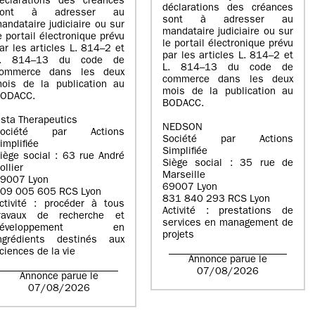
éclarations des créances
déclarations des créances
sont à adresser au
sont à adresser au
andataire judiciaire ou sur
mandataire judiciaire ou sur
e portail électronique prévu
le portail électronique prévu
ar les articles L. 814–2 et
par les articles L. 814–2 et
L. 814–13 du code de
L. 814–13 du code de
ommerce dans les deux
commerce dans les deux
ois de la publication au
mois de la publication au
ODACC.
BODACC.
sta Therapeutics
NEDSON
Société par Actions
Société par Actions
implifiée
Simplifiée
iège social : 63 rue André
Siège social : 35 rue de
ollier
Marseille
9007 Lyon
69007 Lyon
09 005 605 RCS Lyon
831 840 293 RCS Lyon
ctivité : procéder à tous
Activité : prestations de
ravaux de recherche et
services en management de
développement en
projets
ngrédients destinés aux
ciences de la vie
Annonce parue le
07/08/2026
Annonce parue le
07/08/2026