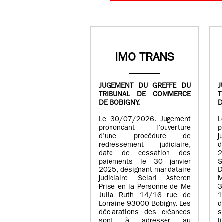
IMO TRANS
JUGEMENT DU GREFFE DU
J
TRIBUNAL DE COMMERCE
DE BOBIGNY.
D
Le 30/07/2026. Jugement
L
prononçant l’ouverture
p
d’une procédure de
j
redressement judiciaire,
d
date de cessation des
2
paiements le 30 janvier
S
2025, désignant mandataire
D
judiciaire Selarl Asteren
Prise en la Personne de Me
3
Julia Ruth 14/16 rue de
Lorraine 93000 Bobigny. Les
d
déclarations des créances
sont à adresser au
l