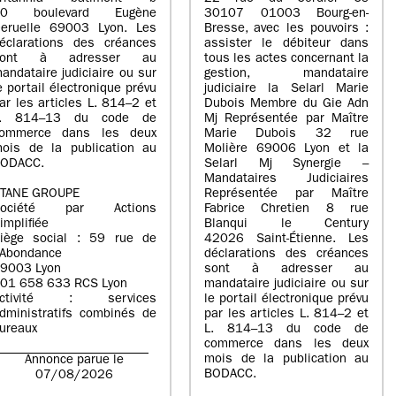
20 boulevard Eugène
30107 01003 Bourg-en-
eruelle 69003 Lyon. Les
Bresse, avec les pouvoirs :
éclarations des créances
assister le débiteur dans
sont à adresser au
tous les actes concernant la
andataire judiciaire ou sur
gestion, mandataire
e portail électronique prévu
judiciaire la Selarl Marie
ar les articles L. 814–2 et
Dubois Membre du Gie Adn
L. 814–13 du code de
Mj Représentée par Maître
ommerce dans les deux
Marie Dubois 32 rue
ois de la publication au
Molière 69006 Lyon et la
ODACC.
Selarl Mj Synergie –
Mandataires Judiciaires
TANE GROUPE
Représentée par Maître
Société par Actions
Fabrice Chretien 8 rue
implifiée
Blanqui le Century
iège social : 59 rue de
42026 Saint-Étienne. Les
’Abondance
déclarations des créances
9003 Lyon
sont à adresser au
01 658 633 RCS Lyon
mandataire judiciaire ou sur
Activité : services
le portail électronique prévu
dministratifs combinés de
par les articles L. 814–2 et
ureaux
L. 814–13 du code de
commerce dans les deux
mois de la publication au
Annonce parue le
BODACC.
07/08/2026