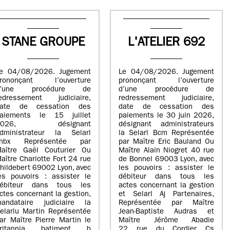
STANE GROUPE
L'ATELIER 692
e 04/08/2026. Jugement
Le 04/08/2026. Jugement
rononçant l’ouverture
prononçant l’ouverture
d’une procédure de
d’une procédure de
edressement judiciaire,
redressement judiciaire,
ate de cessation des
date de cessation des
aiements le 15 juillet
paiements le 30 juin 2026,
2026, désignant
désignant administrateurs
dministrateur la Selarl
la Selarl Bcm Représentée
Fhbx Représentée par
par Maître Eric Bauland Ou
aître Gaël Couturier Ou
Maître Alain Niogret 40 rue
aître Charlotte Fort 24 rue
de Bonnel 69003 Lyon, avec
hildebert 69002 Lyon, avec
les pouvoirs : assister le
es pouvoirs : assister le
débiteur dans tous les
ébiteur dans tous les
actes concernant la gestion
ctes concernant la gestion,
et Selarl Aj Partenaires,
andataire judiciaire la
Représentée par Maître
elarlu Martin Représentée
Jean-Baptiste Audras et
ar Maître Pierre Martin le
Maître Jérôme Abadie
britannia batiment b
22 rue du Cordier Cs