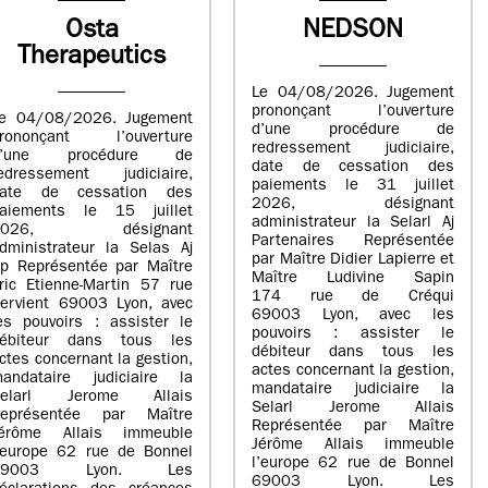
Osta
NEDSON
Therapeutics
Le 04/08/2026. Jugement
prononçant l’ouverture
e 04/08/2026. Jugement
d’une procédure de
rononçant l’ouverture
redressement judiciaire,
d’une procédure de
date de cessation des
edressement judiciaire,
paiements le 31 juillet
ate de cessation des
2026, désignant
aiements le 15 juillet
administrateur la Selarl Aj
2026, désignant
Partenaires Représentée
dministrateur la Selas Aj
par Maître Didier Lapierre et
p Représentée par Maître
Maître Ludivine Sapin
ric Etienne-Martin 57 rue
174 rue de Créqui
ervient 69003 Lyon, avec
69003 Lyon, avec les
es pouvoirs : assister le
pouvoirs : assister le
ébiteur dans tous les
débiteur dans tous les
ctes concernant la gestion,
actes concernant la gestion,
andataire judiciaire la
mandataire judiciaire la
Selarl Jerome Allais
Selarl Jerome Allais
eprésentée par Maître
Représentée par Maître
érôme Allais immeuble
Jérôme Allais immeuble
’europe 62 rue de Bonnel
l’europe 62 rue de Bonnel
69003 Lyon. Les
69003 Lyon. Les