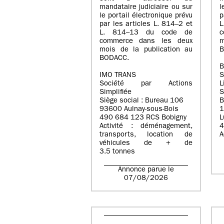
mandataire judiciaire ou sur
l
le portail électronique prévu
p
par les articles L. 814–2 et
L. 814–13 du code de
c
commerce dans les deux
m
mois de la publication au
B
BODACC.
B
IMO TRANS
S
Société par Actions
L
Simplifiée
S
Siège social : Bureau 106
B
93600 Aulnay-sous-Bois
1
490 684 123 RCS Bobigny
L
Activité : déménagement,
4
transports, location de
A
véhicules de + de
3.5 tonnes
Annonce parue le
07/08/2026