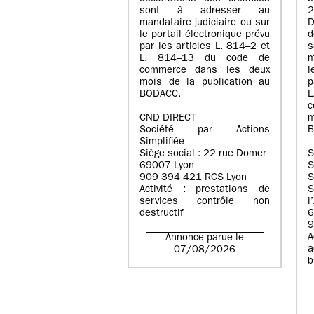
sont à adresser au
mandataire judiciaire ou sur
D
le portail électronique prévu
d
par les articles L. 814–2 et
L. 814–13 du code de
m
commerce dans les deux
l
mois de la publication au
p
BODACC.
c
CND DIRECT
m
Société par Actions
B
Simplifiée
Siège social : 22 rue Domer
S
69007 Lyon
909 394 421 RCS Lyon
S
Activité : prestations de
S
services contrôle non
l
destructif
6
9
Annonce parue le
a
07/08/2026
b