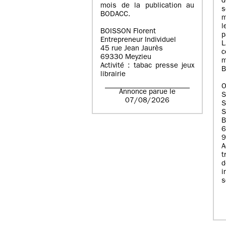
d
mois de la publication au
BODACC.
m
l
BOISSON Florent
p
Entrepreneur Individuel
45 rue Jean Jaurès
c
69330 Meyzieu
m
Activité : tabac presse jeux
B
librairie
O
Annonce parue le
07/08/2026
S
S
B
6
9
A
t
i
s