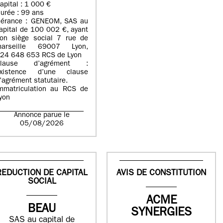
apital : 1 000 €
urée : 99 ans
érance : GENEOM, SAS au
apital de 100 002 €, ayant
on siège social 7 rue de
arseille 69007 Lyon,
24 648 653 RCS de Lyon
Clause d’agrément :
xistence d’une clause
’agrément statutaire.
mmatriculation au RCS de
yon
Annonce parue le
05/08/2026
REDUCTION DE CAPITAL
AVIS DE CONSTITUTION
SOCIAL
ACME
BEAU
SYNERGIES
SAS au capital de