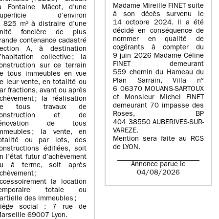
Madame Mireille FINET suite
a Fontaine Mâcot, d’une
à son décès survenu le
superficie d’environ
14 octobre 2024. Il a été
 825 m² à distraire d’une
décidé en conséquence de
nité foncière de plus
nommer en qualité de
rande contenance cadastré
cogérants à compter du
ection A, à destination
9 juin 2026 Madame Céline
’habitation collective ; la
FINET demeurant
onstruction sur ce terrain
559 chemin du Hameau du
e tous immeubles en vue
Plan Sarrain, Villa n°
e leur vente, en totalité ou
6 06370 MOUANS-SARTOUX
ar fractions, avant ou après
et Monsieur Michel FINET
chèvement ; la réalisation
demeurant 70 impasse des
de tous travaux de
Roses, BP
construction et de
404 38550 AUBERIVES-SUR-
rénovation de tous
VAREZE.
mmeubles ; la vente, en
Mention sera faite au RCS
otalité ou par lots, des
de LYON.
onstructions édifiées, soit
n l’état futur d’achèvement
Annonce parue le
u à terme, soit après
04/08/2026
chèvement ;
ccessoirement la location
temporaire totale ou
artielle des immeubles ;
iège social : 7 rue de
arseille 69007 Lyon.