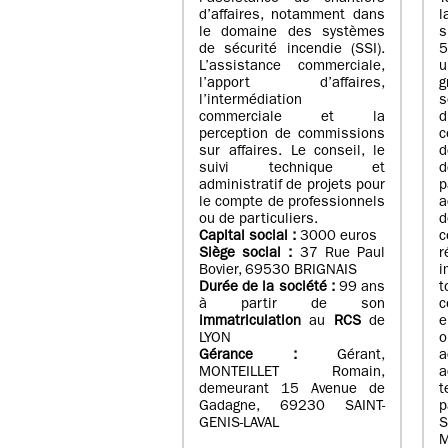
d’affaires, notamment dans
l
le domaine des systèmes
de sécurité incendie (SSI).
5
L’assistance commerciale,
u
l’apport d’affaires,
g
l’intermédiation
s
commerciale et la
d
perception de commissions
c
sur affaires. Le conseil, le
d
suivi technique et
d
administratif de projets pour
p
le compte de professionnels
a
ou de particuliers.
Capital social :
3000 euros
Siège social :
37 Rue Paul
Bovier, 69530 BRIGNAIS
i
Durée de la société :
99
ans
t
à partir de son
c
immatriculation
au
RCS
de
e
LYON
o
Gérance :
Gérant,
a
MONTEILLET Romain,
a
demeurant 15 Avenue de
Gadagne, 69230 SAINT-
p
GENIS-LAVAL
S
M