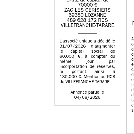
SARL au capital de
70000 €
ZAC LES CERISIERS
69380 LOZANNE
489 628 172 RCS
VILLEFRANCHE-TARARE
A
L’associé unique a décidé le
c
31/07/2026 d’augmenter
d
le capital social de
d
60.000 €, à compter du
d
même jour, par
é
incorportation de réserves,
c
le portant ainsi à
130.000 €. Mention au RCS
c
de VILLEFRANCHE TARARE
L
d
Annonce parue le
d
04/08/2026
L
e
s