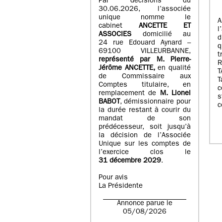
Par décisions du
30.06.2026, l’associée
unique nomme le
A
cabinet
ANCETTE ET
l
ASSOCIES
domicilié au
d
24 rue Edouard Aynard –
q
69100 VILLEURBANNE,
t
r
eprésenté par M
.
Pierre
-
Jérôme ANCETTE,
en qualité
T
de Commissaire aux
T
Comptes titulaire, en
c
remplacement de
M
.
Lionel
s
BABOT
, démissionnaire pour
c
la durée restant à courir du
mandat de son
prédécesseur, soit jusqu’à
la décision de l’Associée
Unique sur les comptes de
l’exercice clos le
31 décembre 2029
.
Pour avis
La Présidente
Annonce parue le
05/08/2026