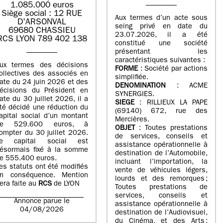
1.085.000 euros
Siège social : 12 RUE
Aux termes d’un acte sous
D'ARSONVAL
seing privé en date du
69680 CHASSIEU
23.07.2026, il a été
RCS LYON 789 402 138
constitué une société
présentant les
caractéristiques suivantes :
ux termes des décisions
FORME
: Société par actions
ollectives des associés en
simplifiée.
ate du 24 juin 2026 et des
DENOMINATION
: ACME
écisions du Président en
SYNERGIES.
ate du 30 juillet 2026, il a
SIEGE
: RILLIEUX LA PAPE
té décidé une réduction du
(69140) 672, rue des
apital social d’un montant
Mercières.
de 529.600 euros, à
OBJET
: Toutes prestations
ompter du 30 juillet 2026.
de services, conseils et
e capital social est
assistance opérationnelle à
ésormais fixé à la somme
destination de l’Automobile,
e 555.400 euros.
incluant l’importation, la
es statuts ont été modifiés
vente de véhicules légers,
n conséquence. Mention
lourds et des remorques ;
era faite au
RCS
de LYON
Toutes prestations de
services, conseils et
Annonce parue le
assistance opérationnelle à
04/08/2026
destination de l’Audiovisuel,
du Cinéma, et des Arts ;