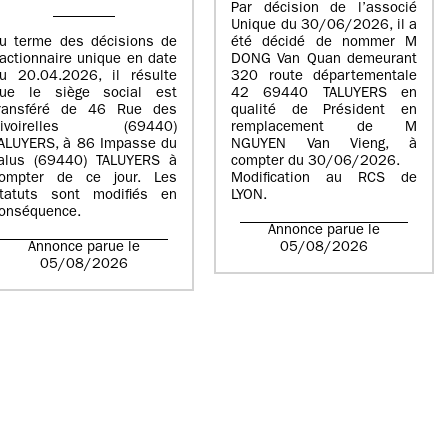
Par décision de l’associé
Unique du 30/06/2026, il a
u terme des décisions de
été décidé de nommer M
’actionnaire unique en date
DONG Van Quan demeurant
u 20.04.2026, il résulte
320 route départementale
ue le siège social est
42 69440 TALUYERS en
ransféré de 46 Rue des
qualité de Président en
Rivoirelles (69440)
remplacement de M
ALUYERS, à 86 Impasse du
NGUYEN Van Vieng, à
alus (69440) TALUYERS à
compter du 30/06/2026.
ompter de ce jour. Les
Modification au RCS de
tatuts sont modifiés en
LYON.
onséquence.
Annonce parue le
Annonce parue le
05/08/2026
05/08/2026