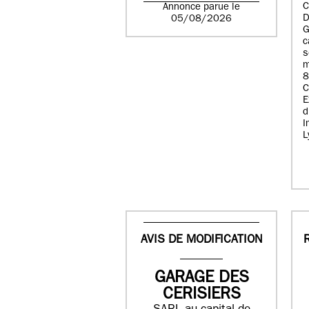
C
Annonce parue le
D
05/08/2026
G
c
s
m
8
E
d
I
L
AVIS DE MODIFICATION
GARAGE DES
CERISIERS