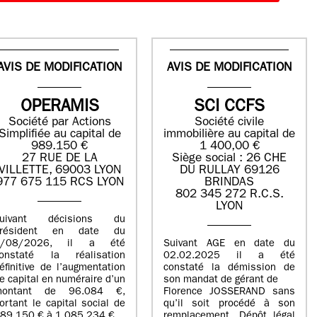
AVIS DE MODIFICATION
AVIS DE MODIFICATION
OPERAMIS
SCI CCFS
Société par Actions
Société civile
Simplifiée au capital de
immobilière au capital de
989.150 €
1 400,00 €
27 RUE DE LA
Siège social : 26 CHE
VILLETTE, 69003 LYON
DU RULLAY 69126
977 675 115 RCS LYON
BRINDAS
802 345 272 R.C.S.
LYON
suivant décisions du
Président en date du
5/08/2026, il a été
Suivant AGE en date du
onstaté la réalisation
02.02.2025 il a été
éfinitive de l’augmentation
constaté la démission de
e capital en numéraire d’un
son mandat de gérant de
montant de 96.084 €,
Florence JOSSERAND sans
ortant le capital social de
qu’il soit procédé à son
89.150 € à 1.085.234 €.
remplacement. Dépôt légal