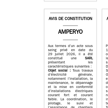
AVIS DE CONSTITUTION
AMPERYO
Aux termes d’un acte sous
seing privé en date du
29 juillet 2026, il a été
c
constitué
une
SARL
présentant les
s
caractéristiques suivantes :
Objet social :
Tous travaux
S
d’électricité générale,
O
notamment l’installation, la
e
maintenance, le dépannage
d
et la mise en conformité
o
d’installations électriques
courant fort et courant
n
faible. La coordination, le
i
pilotage, le suivi et
t
l’assistance de chantiers
T