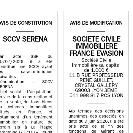
AVIS DE CONSTITUTION
AVIS DE MODIFICATION
SCCV SERENA
SOCIETE CIVILE
IMMOBILIERE
FRANCE EVASION
Par acte SSP du
Société Civile
15/07/2026, il a été
Immobilière au capital
onstitué une SCCV ayant
de 1.000 €
les caractéristiques
11 B RUE PROFESSEUR
uivantes :
RENE GUILLET,
Dénomination : SCCV
CRYSTAL GALLERY
ERENA
69003 LYON 3EME
bjet social : L’acquisition,
511 998 817 RCS LYON
n vue de la construction et
e la vente, de tous biens
u volumes immobiliers
Aux termes des décisions
situés en France, et
unanimes des associés en
otamment d’un tenèment
date du 9 juin 2026, il a été
mmobilier en nature de
pris acte de la fin des
errain sis à La Plagne
fonctions de Gérant de
arentaise (73210) – Lieudit