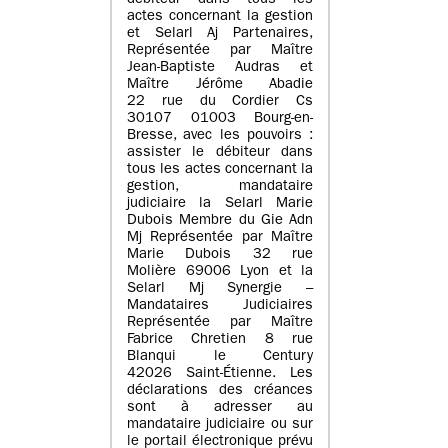
débiteur dans tous les
actes concernant la gestion
et Selarl Aj Partenaires,
Représentée par Maître
Jean-Baptiste Audras et
Maître Jérôme Abadie
22 rue du Cordier Cs
30107 01003 Bourg-en-
Bresse, avec les pouvoirs :
assister le débiteur dans
tous les actes concernant la
gestion, mandataire
judiciaire la Selarl Marie
Dubois Membre du Gie Adn
Mj Représentée par Maître
Marie Dubois 32 rue
Molière 69006 Lyon et la
Selarl Mj Synergie –
Mandataires Judiciaires
Représentée par Maître
Fabrice Chretien 8 rue
Blanqui le Century
42026 Saint-Étienne. Les
déclarations des créances
sont à adresser au
mandataire judiciaire ou sur
le portail électronique prévu