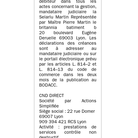
débiteur dans tous les
actes concernant la gestion,
mandataire judiciaire la
Selarlu Martin Représentée
par Maître Pierre Martin le
britannia batiment b
20 boulevard Eugène
Deruelle 69003 Lyon. Les
déclarations des créances
sont à adresser au
mandataire judiciaire ou sur
le portail électronique prévu
par les articles L. 814–2 et
L. 814–13 du code de
commerce dans les deux
mois de la publication au
BODACC.
CND DIRECT
Société par Actions
Simplifiée
Siège social : 22 rue Domer
69007 Lyon
909 394 421 RCS Lyon
Activité : prestations de
services contrôle non