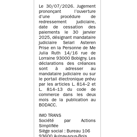
Le 30/07/2026. Jugement
prononçant l’ouverture
d’une procédure de
redressement judiciaire,
date de cessation des
paiements le 30 janvier
2025, désignant mandataire
judiciaire Selarl Asteren
Prise en la Personne de Me
Julia Ruth 14/16 rue de
Lorraine 93000 Bobigny. Les
déclarations des créances
sont à adresser au
mandataire judiciaire ou sur
le portail électronique prévu
par les articles L. 814–2 et
L. 814–13 du code de
commerce dans les deux
mois de la publication au
BODACC.
IMO TRANS
Société par Actions
Simplifiée
Siège social : Bureau 106
93600 Aulnay-sous-Bois