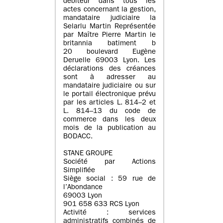
débiteur dans tous les
actes concernant la gestion,
mandataire judiciaire la
Selarlu Martin Représentée
par Maître Pierre Martin le
britannia batiment b
20 boulevard Eugène
Deruelle 69003 Lyon. Les
déclarations des créances
sont à adresser au
mandataire judiciaire ou sur
le portail électronique prévu
par les articles L. 814–2 et
L. 814–13 du code de
commerce dans les deux
mois de la publication au
BODACC.
STANE GROUPE
Société par Actions
Simplifiée
Siège social : 59 rue de
l’Abondance
69003 Lyon
901 658 633 RCS Lyon
Activité : services
administratifs combinés de