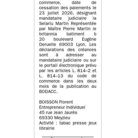
commerce, date de
cessation des paiements le
23 juillet 2026, désignant
mandataire judiciaire la
Selarlu Martin Représentée
par Maître Pierre Martin le
britannia batiment b
20 boulevard Eugène
Deruelle 69003 Lyon. Les
déclarations des créances
sont à adresser au
mandataire judiciaire ou sur
le portail électronique prévu
par les articles L. 814–2 et
L. 814–13 du code de
commerce dans les deux
mois de la publication au
BODACC.
BOISSON Florent
Entrepreneur Individuel
45 rue Jean Jaurès
69330 Meyzieu
Activité : tabac presse jeux
librairie