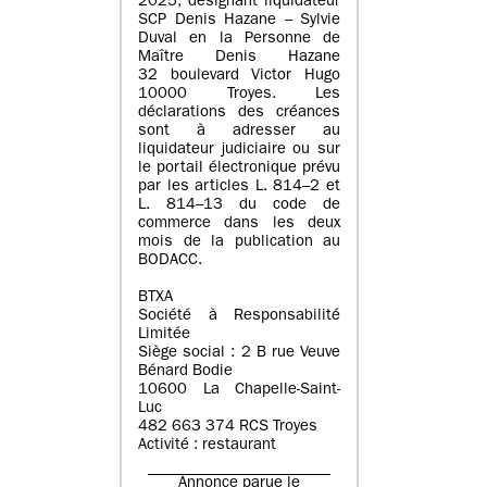
2025, désignant liquidateur
SCP Denis Hazane – Sylvie
Duval en la Personne de
Maître Denis Hazane
32 boulevard Victor Hugo
10000 Troyes. Les
déclarations des créances
sont à adresser au
liquidateur judiciaire ou sur
le portail électronique prévu
par les articles L. 814–2 et
L. 814–13 du code de
commerce dans les deux
mois de la publication au
BODACC.
BTXA
Société à Responsabilité
Limitée
Siège social : 2 B rue Veuve
Bénard Bodie
10600 La Chapelle-Saint-
Luc
482 663 374 RCS Troyes
Activité : restaurant
Annonce parue le