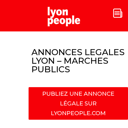
ANNONCES LEGALES
LYON – MARCHES
PUBLICS
PUBLIEZ UNE ANNONCE
LÉGALE SUR
LYONPEOPLE.COM