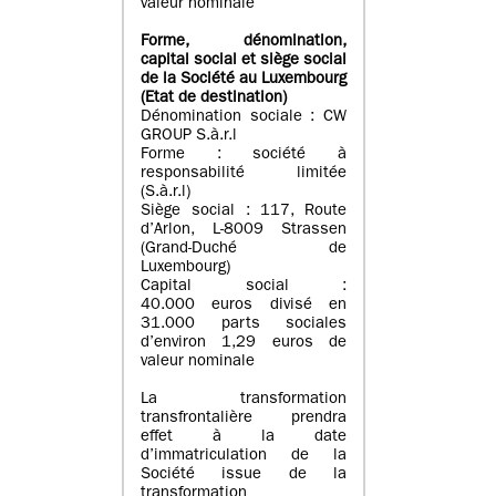
valeur nominale
Forme, dénomination
,
capital social
et siège social
de la Société au Luxembourg
(Etat d
e destination
)
Dénomination sociale : CW
GROUP S.à.r.l
Forme : société à
responsabilité limitée
(S.à.r.l)
Siège social : 117, Route
d’Arlon, L-8009 Strassen
(Grand-Duché de
Luxembourg)
Capital social :
40.000 euros divisé en
31.000 parts sociales
d’environ 1,29 euros de
valeur nominale
La transformation
transfrontalière prendra
effet à la date
d’immatriculation de la
Société issue de la
transformation