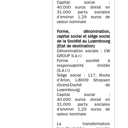
Capital social :
40.000 euros divisé en
31.000 parts sociales
d’environ 1,29 euros de
valeur nominale
Forme, dénomination
,
capital social
et siège social
de la Société au Luxembourg
(Etat d
e destination
)
Dénomination sociale : CW
GROUP S.à.r.l
Forme : société à
responsabilité limitée
(S.à.r.l)
Siège social : 117, Route
d’Arlon, L-8009 Strassen
(Grand-Duché de
Luxembourg)
Capital social :
40.000 euros divisé en
31.000 parts sociales
d’environ 1,29 euros de
valeur nominale
La transformation