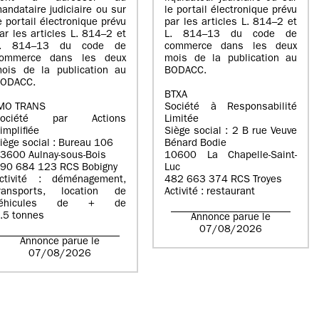
andataire judiciaire ou sur
le portail électronique prévu
e portail électronique prévu
par les articles L. 814–2 et
ar les articles L. 814–2 et
L. 814–13 du code de
L. 814–13 du code de
commerce dans les deux
ommerce dans les deux
mois de la publication au
ois de la publication au
BODACC.
ODACC.
BTXA
MO TRANS
Société à Responsabilité
Société par Actions
Limitée
implifiée
Siège social : 2 B rue Veuve
iège social : Bureau 106
Bénard Bodie
3600 Aulnay-sous-Bois
10600 La Chapelle-Saint-
90 684 123 RCS Bobigny
Luc
ctivité : déménagement,
482 663 374 RCS Troyes
ransports, location de
Activité : restaurant
véhicules de + de
.5 tonnes
Annonce parue le
07/08/2026
Annonce parue le
07/08/2026