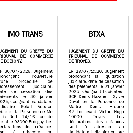
IMO TRANS
BTXA
UGEMENT DU GREFFE DU
JUGEMENT DU GREFFE DU
TRIBUNAL DE COMMERCE
TRIBUNAL DE COMMERCE
E BOBIGNY.
DE TROYES.
e 30/07/2026. Jugement
Le 28/07/2026. Jugement
rononçant l’ouverture
prononçant la liquidation
d’une procédure de
judiciaire, date de cessation
edressement judiciaire,
des paiements le 21 janvier
ate de cessation des
2025, désignant liquidateur
aiements le 30 janvier
SCP Denis Hazane – Sylvie
025, désignant mandataire
Duval en la Personne de
udiciaire Selarl Asteren
Maître Denis Hazane
rise en la Personne de Me
32 boulevard Victor Hugo
ulia Ruth 14/16 rue de
10000 Troyes. Les
orraine 93000 Bobigny. Les
déclarations des créances
éclarations des créances
sont à adresser au
sont à adresser au
liquidateur judiciaire ou sur