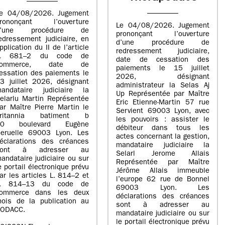
e 04/08/2026. Jugement
rononçant l’ouverture
Le 04/08/2026. Jugement
d’une procédure de
prononçant l’ouverture
edressement judiciaire, en
d’une procédure de
pplication du II de l’article
redressement judiciaire,
L. 681–2 du code de
date de cessation des
commerce, date de
paiements le 15 juillet
essation des paiements le
2026, désignant
3 juillet 2026, désignant
administrateur la Selas Aj
andataire judiciaire la
Up Représentée par Maître
elarlu Martin Représentée
Eric Etienne-Martin 57 rue
ar Maître Pierre Martin le
Servient 69003 Lyon, avec
britannia batiment b
les pouvoirs : assister le
20 boulevard Eugène
débiteur dans tous les
eruelle 69003 Lyon. Les
actes concernant la gestion,
éclarations des créances
mandataire judiciaire la
sont à adresser au
Selarl Jerome Allais
andataire judiciaire ou sur
Représentée par Maître
e portail électronique prévu
Jérôme Allais immeuble
ar les articles L. 814–2 et
l’europe 62 rue de Bonnel
L. 814–13 du code de
69003 Lyon. Les
ommerce dans les deux
déclarations des créances
ois de la publication au
sont à adresser au
ODACC.
mandataire judiciaire ou sur
le portail électronique prévu