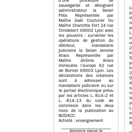
d’une procédure de
sauvegarde et désignant
L
administrateur la Selarl
p
Fhbx Représentée par
Maître Gaël Couturier Ou
r
Maître Charlotte Fort 24 rue
a
Childebert 69002 Lyon avec
les pouvoirs : surveiller les
opérations de gestion du
c
débiteur, mandataire
2
judiciaire la Selarl Jerome
m
Allais Représentée par
S
Maître Jérôme Allais
p
immeuble l’europe 62 rue
de Bonnel 69003 Lyon. Les
déclarations des créances
D
sont à adresser au
d
mandataire judiciaire ou sur
le portail électronique prévu
m
par les articles L. 814–2 et
l
L. 814–13 du code de
p
commerce dans les deux
mois de la publication au
c
BODACC.
m
Activité : enseignement
B
Annonce parue le