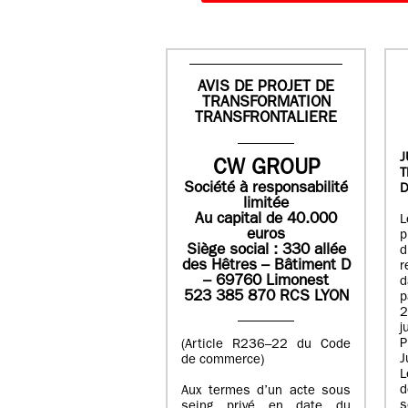
AVIS DE PROJET DE
TRANSFORMATION
TRANSFRONTALIERE
J
CW GROUP
Société à responsabilité
D
limitée
Au capital de 40.000
L
euros
p
Siège social : 330 allée
des Hêtres – Bâtiment D
r
– 69760 Limonest
d
523 385 870 RCS LYON
p
2
j
P
(Article R236–22 du Code
J
de commerce)
L
d
Aux termes d’un acte sous
seing privé en date du