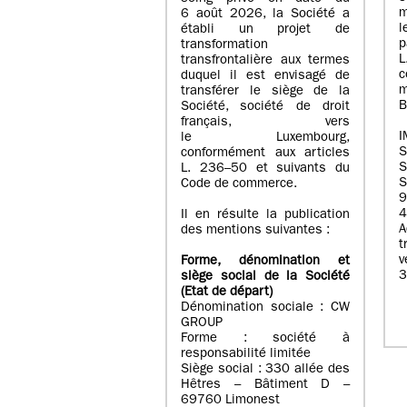
m
6 août 2026, la Société a
l
établi un projet de
p
transformation
transfrontalière aux termes
c
duquel il est envisagé de
m
transférer le siège de la
B
Société, société de droit
français, vers
I
le Luxembourg,
conformément aux articles
S
L. 236–50 et suivants du
S
Code de commerce.
9
4
Il en résulte la publication
A
des mentions suivantes :
t
Forme, dénomination et
3
siège social de la Société
(Etat
de départ
)
Dénomination sociale : CW
GROUP
Forme : société à
responsabilité limitée
Siège social : 330 allée des
Hêtres – Bâtiment D –
69760 Limonest