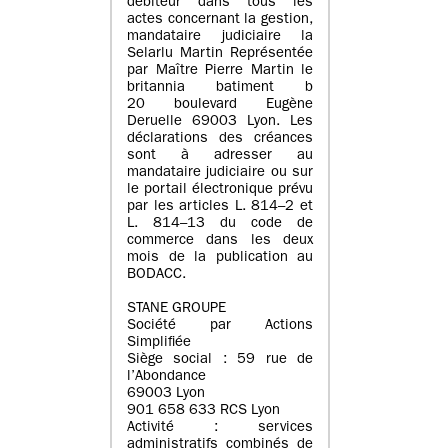
débiteur dans tous les
actes concernant la gestion,
mandataire judiciaire la
Selarlu Martin Représentée
par Maître Pierre Martin le
britannia batiment b
20 boulevard Eugène
Deruelle 69003 Lyon. Les
déclarations des créances
sont à adresser au
mandataire judiciaire ou sur
le portail électronique prévu
par les articles L. 814–2 et
L. 814–13 du code de
commerce dans les deux
mois de la publication au
BODACC.
STANE GROUPE
Société par Actions
Simplifiée
Siège social : 59 rue de
l’Abondance
69003 Lyon
901 658 633 RCS Lyon
Activité : services
administratifs combinés de