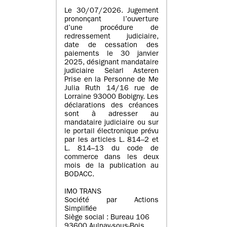
Le 30/07/2026. Jugement
prononçant l’ouverture
d’une procédure de
redressement judiciaire,
date de cessation des
paiements le 30 janvier
2025, désignant mandataire
judiciaire Selarl Asteren
Prise en la Personne de Me
Julia Ruth 14/16 rue de
Lorraine 93000 Bobigny. Les
déclarations des créances
sont à adresser au
mandataire judiciaire ou sur
le portail électronique prévu
par les articles L. 814–2 et
L. 814–13 du code de
commerce dans les deux
mois de la publication au
BODACC.
IMO TRANS
Société par Actions
Simplifiée
Siège social : Bureau 106
93600 Aulnay-sous-Bois