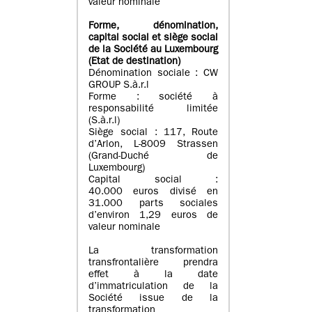
valeur nominale
Forme, dénomination
,
capital social
et siège social
de la Société au Luxembourg
(Etat d
e destination
)
Dénomination sociale : CW
GROUP S.à.r.l
Forme : société à
responsabilité limitée
(S.à.r.l)
Siège social : 117, Route
d’Arlon, L-8009 Strassen
(Grand-Duché de
Luxembourg)
Capital social :
40.000 euros divisé en
31.000 parts sociales
d’environ 1,29 euros de
valeur nominale
La transformation
transfrontalière prendra
effet à la date
d’immatriculation de la
Société issue de la
transformation