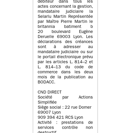
débiteur dans tous les
actes concernant la gestion,
mandataire judiciaire la
Selarlu Martin Représentée
par Maître Pierre Martin le
britannia batiment b
20 boulevard Eugène
Deruelle 69003 Lyon. Les
déclarations des créances
sont à adresser au
mandataire judiciaire ou sur
le portail électronique prévu
par les articles L. 814–2 et
L. 814–13 du code de
commerce dans les deux
mois de la publication au
BODACC.
CND DIRECT
Société par Actions
Simplifiée
Siège social : 22 rue Domer
69007 Lyon
909 394 421 RCS Lyon
Activité : prestations de
services contrôle non