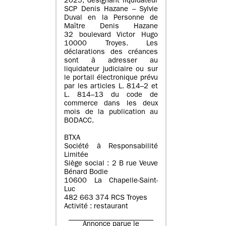
2025, désignant liquidateur
SCP Denis Hazane – Sylvie
Duval en la Personne de
Maître Denis Hazane
32 boulevard Victor Hugo
10000 Troyes. Les
déclarations des créances
sont à adresser au
liquidateur judiciaire ou sur
le portail électronique prévu
par les articles L. 814–2 et
L. 814–13 du code de
commerce dans les deux
mois de la publication au
BODACC.
BTXA
Société à Responsabilité
Limitée
Siège social : 2 B rue Veuve
Bénard Bodie
10600 La Chapelle-Saint-
Luc
482 663 374 RCS Troyes
Activité : restaurant
Annonce parue le