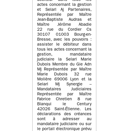
débiteur dans tous les
actes concernant la gestion
et Selarl Aj Partenaires,
Représentée par Maître
Jean-Baptiste Audras et
Maître Jérôme Abadie
22 rue du Cordier Cs
30107 01003 Bourg-en-
Bresse, avec les pouvoirs :
assister le débiteur dans
tous les actes concernant la
gestion, mandataire
judiciaire la Selarl Marie
Dubois Membre du Gie Adn
Mj Représentée par Maître
Marie Dubois 32 rue
Molière 69006 Lyon et la
Selarl Mj Synergie –
Mandataires Judiciaires
Représentée par Maître
Fabrice Chretien 8 rue
Blanqui le Century
42026 Saint-Étienne. Les
déclarations des créances
sont à adresser au
mandataire judiciaire ou sur
le portail électronique prévu