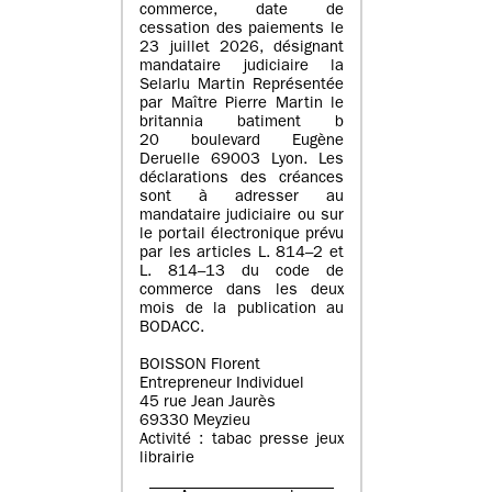
commerce, date de
cessation des paiements le
23 juillet 2026, désignant
mandataire judiciaire la
Selarlu Martin Représentée
par Maître Pierre Martin le
britannia batiment b
20 boulevard Eugène
Deruelle 69003 Lyon. Les
déclarations des créances
sont à adresser au
mandataire judiciaire ou sur
le portail électronique prévu
par les articles L. 814–2 et
L. 814–13 du code de
commerce dans les deux
mois de la publication au
BODACC.
BOISSON Florent
Entrepreneur Individuel
45 rue Jean Jaurès
69330 Meyzieu
Activité : tabac presse jeux
librairie