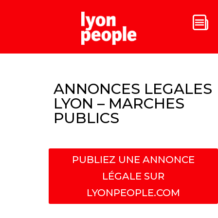
ANNONCES LEGALES
LYON – MARCHES
PUBLICS
PUBLIEZ UNE ANNONCE
LÉGALE SUR
LYONPEOPLE.COM