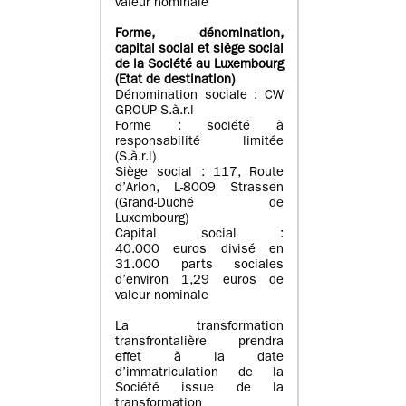
valeur nominale
Forme, dénomination
,
capital social
et siège social
de la Société au Luxembourg
(Etat d
e destination
)
Dénomination sociale : CW
GROUP S.à.r.l
Forme : société à
responsabilité limitée
(S.à.r.l)
Siège social : 117, Route
d’Arlon, L-8009 Strassen
(Grand-Duché de
Luxembourg)
Capital social :
40.000 euros divisé en
31.000 parts sociales
d’environ 1,29 euros de
valeur nominale
La transformation
transfrontalière prendra
effet à la date
d’immatriculation de la
Société issue de la
transformation