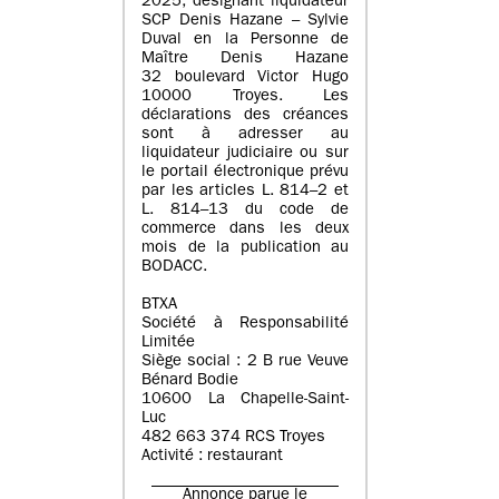
2025, désignant liquidateur
SCP Denis Hazane – Sylvie
Duval en la Personne de
Maître Denis Hazane
32 boulevard Victor Hugo
10000 Troyes. Les
déclarations des créances
sont à adresser au
liquidateur judiciaire ou sur
le portail électronique prévu
par les articles L. 814–2 et
L. 814–13 du code de
commerce dans les deux
mois de la publication au
BODACC.
BTXA
Société à Responsabilité
Limitée
Siège social : 2 B rue Veuve
Bénard Bodie
10600 La Chapelle-Saint-
Luc
482 663 374 RCS Troyes
Activité : restaurant
Annonce parue le