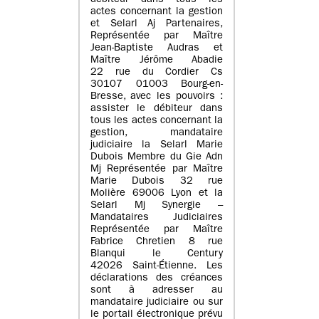
débiteur dans tous les
actes concernant la gestion
et Selarl Aj Partenaires,
Représentée par Maître
Jean-Baptiste Audras et
Maître Jérôme Abadie
22 rue du Cordier Cs
30107 01003 Bourg-en-
Bresse, avec les pouvoirs :
assister le débiteur dans
tous les actes concernant la
gestion, mandataire
judiciaire la Selarl Marie
Dubois Membre du Gie Adn
Mj Représentée par Maître
Marie Dubois 32 rue
Molière 69006 Lyon et la
Selarl Mj Synergie –
Mandataires Judiciaires
Représentée par Maître
Fabrice Chretien 8 rue
Blanqui le Century
42026 Saint-Étienne. Les
déclarations des créances
sont à adresser au
mandataire judiciaire ou sur
le portail électronique prévu