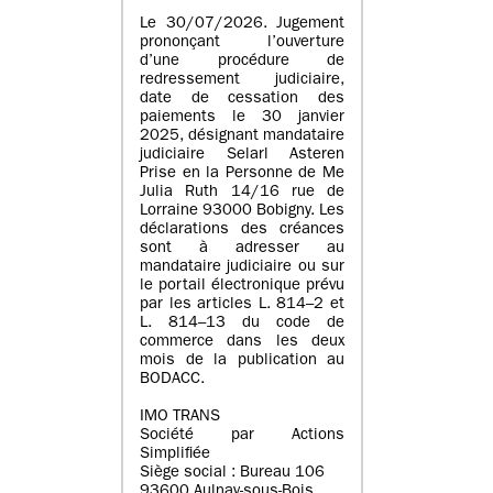
Le 30/07/2026. Jugement
prononçant l’ouverture
d’une procédure de
redressement judiciaire,
date de cessation des
paiements le 30 janvier
2025, désignant mandataire
judiciaire Selarl Asteren
Prise en la Personne de Me
Julia Ruth 14/16 rue de
Lorraine 93000 Bobigny. Les
déclarations des créances
sont à adresser au
mandataire judiciaire ou sur
le portail électronique prévu
par les articles L. 814–2 et
L. 814–13 du code de
commerce dans les deux
mois de la publication au
BODACC.
IMO TRANS
Société par Actions
Simplifiée
Siège social : Bureau 106
93600 Aulnay-sous-Bois