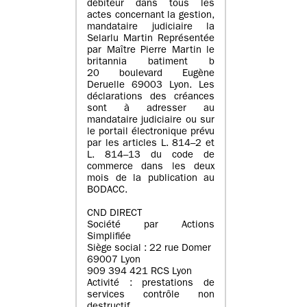
débiteur dans tous les
actes concernant la gestion,
mandataire judiciaire la
Selarlu Martin Représentée
par Maître Pierre Martin le
britannia batiment b
20 boulevard Eugène
Deruelle 69003 Lyon. Les
déclarations des créances
sont à adresser au
mandataire judiciaire ou sur
le portail électronique prévu
par les articles L. 814–2 et
L. 814–13 du code de
commerce dans les deux
mois de la publication au
BODACC.
CND DIRECT
Société par Actions
Simplifiée
Siège social : 22 rue Domer
69007 Lyon
909 394 421 RCS Lyon
Activité : prestations de
services contrôle non