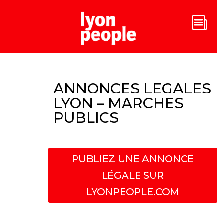
ANNONCES LEGALES
LYON – MARCHES
PUBLICS
PUBLIEZ UNE ANNONCE
LÉGALE SUR
LYONPEOPLE.COM