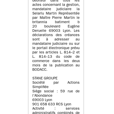
débiteur dans tous les
actes concernant la gestion,
mandataire judiciaire la
Selarlu Martin Représentée
par Maître Pierre Martin le
britannia batiment b
20 boulevard Eugène
Deruelle 69003 Lyon. Les
déclarations des créances
sont à adresser au
mandataire judiciaire ou sur
le portail électronique prévu
par les articles L. 814–2 et
L. 814–13 du code de
commerce dans les deux
mois de la publication au
BODACC.
STANE GROUPE
Société par Actions
Simplifiée
Siège social : 59 rue de
l’Abondance
69003 Lyon
901 658 633 RCS Lyon
Activité : services
administratifs combinés de