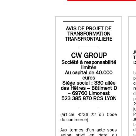
AVIS DE PROJET DE
TRANSFORMATION
TRANSFRONTALIERE
J
CW GROUP
Société à responsabilité
D
limitée
Au capital de 40.000
L
euros
p
Siège social : 330 allée
des Hêtres – Bâtiment D
r
– 69760 Limonest
d
523 385 870 RCS LYON
p
2
j
P
(Article R236–22 du Code
J
de commerce)
L
d
Aux termes d’un acte sous
seing privé en date du