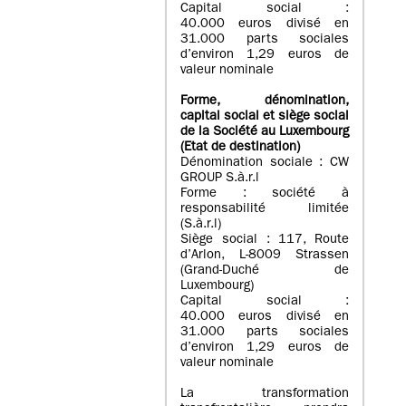
Capital social :
40.000 euros divisé en
31.000 parts sociales
d’environ 1,29 euros de
valeur nominale
Forme, dénomination
,
capital social
et siège social
de la Société au Luxembourg
(Etat d
e destination
)
Dénomination sociale : CW
GROUP S.à.r.l
Forme : société à
responsabilité limitée
(S.à.r.l)
Siège social : 117, Route
d’Arlon, L-8009 Strassen
(Grand-Duché de
Luxembourg)
Capital social :
40.000 euros divisé en
31.000 parts sociales
d’environ 1,29 euros de
valeur nominale
La transformation