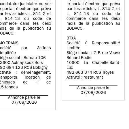
andataire judiciaire ou sur
le portail électronique prévu
e portail électronique prévu
par les articles L. 814–2 et
ar les articles L. 814–2 et
L. 814–13 du code de
L. 814–13 du code de
commerce dans les deux
ommerce dans les deux
mois de la publication au
ois de la publication au
BODACC.
ODACC.
BTXA
MO TRANS
Société à Responsabilité
Société par Actions
Limitée
implifiée
Siège social : 2 B rue Veuve
iège social : Bureau 106
Bénard Bodie
3600 Aulnay-sous-Bois
10600 La Chapelle-Saint-
90 684 123 RCS Bobigny
Luc
ctivité : déménagement,
482 663 374 RCS Troyes
ransports, location de
Activité : restaurant
véhicules de + de
.5 tonnes
Annonce parue le
07/08/2026
Annonce parue le
07/08/2026