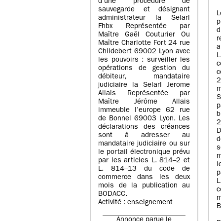
d’une procédure de
sauvegarde et désignant
L
administrateur la Selarl
p
Fhbx Représentée par
Maître Gaël Couturier Ou
r
Maître Charlotte Fort 24 rue
a
Childebert 69002 Lyon avec
les pouvoirs : surveiller les
opérations de gestion du
c
débiteur, mandataire
2
judiciaire la Selarl Jerome
m
Allais Représentée par
S
Maître Jérôme Allais
p
immeuble l’europe 62 rue
de Bonnel 69003 Lyon. Les
déclarations des créances
D
sont à adresser au
d
mandataire judiciaire ou sur
le portail électronique prévu
m
par les articles L. 814–2 et
l
L. 814–13 du code de
p
commerce dans les deux
mois de la publication au
c
BODACC.
m
Activité : enseignement
B
Annonce parue le