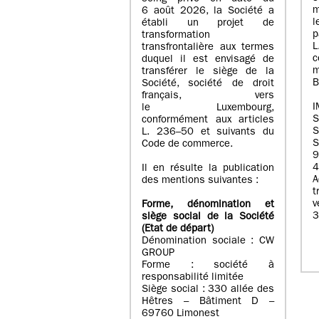
m
6 août 2026, la Société a
l
établi un projet de
p
transformation
transfrontalière aux termes
c
duquel il est envisagé de
m
transférer le siège de la
B
Société, société de droit
français, vers
I
le Luxembourg,
conformément aux articles
S
L. 236–50 et suivants du
S
Code de commerce.
9
4
Il en résulte la publication
A
des mentions suivantes :
t
Forme, dénomination et
3
siège social de la Société
(Etat
de départ
)
Dénomination sociale : CW
GROUP
Forme : société à
responsabilité limitée
Siège social : 330 allée des
Hêtres – Bâtiment D –
69760 Limonest