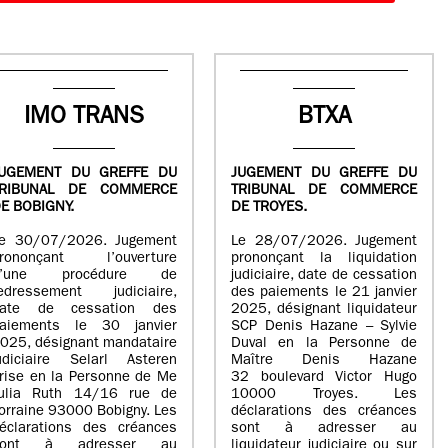
IMO TRANS
BTXA
UGEMENT DU GREFFE DU
JUGEMENT DU GREFFE DU
TRIBUNAL DE COMMERCE
TRIBUNAL DE COMMERCE
E BOBIGNY.
DE TROYES.
e 30/07/2026. Jugement
Le 28/07/2026. Jugement
rononçant l’ouverture
prononçant la liquidation
d’une procédure de
judiciaire, date de cessation
edressement judiciaire,
des paiements le 21 janvier
ate de cessation des
2025, désignant liquidateur
aiements le 30 janvier
SCP Denis Hazane – Sylvie
025, désignant mandataire
Duval en la Personne de
udiciaire Selarl Asteren
Maître Denis Hazane
rise en la Personne de Me
32 boulevard Victor Hugo
ulia Ruth 14/16 rue de
10000 Troyes. Les
orraine 93000 Bobigny. Les
déclarations des créances
éclarations des créances
sont à adresser au
sont à adresser au
liquidateur judiciaire ou sur