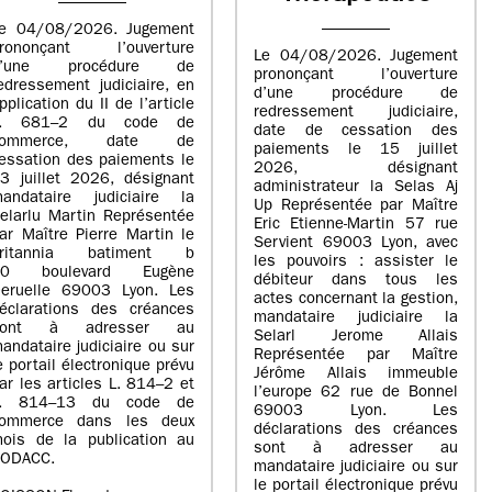
e 04/08/2026. Jugement
rononçant l’ouverture
Le 04/08/2026. Jugement
d’une procédure de
prononçant l’ouverture
edressement judiciaire, en
d’une procédure de
pplication du II de l’article
redressement judiciaire,
L. 681–2 du code de
date de cessation des
commerce, date de
paiements le 15 juillet
essation des paiements le
2026, désignant
3 juillet 2026, désignant
administrateur la Selas Aj
andataire judiciaire la
Up Représentée par Maître
elarlu Martin Représentée
Eric Etienne-Martin 57 rue
ar Maître Pierre Martin le
Servient 69003 Lyon, avec
britannia batiment b
les pouvoirs : assister le
20 boulevard Eugène
débiteur dans tous les
eruelle 69003 Lyon. Les
actes concernant la gestion,
éclarations des créances
mandataire judiciaire la
sont à adresser au
Selarl Jerome Allais
andataire judiciaire ou sur
Représentée par Maître
e portail électronique prévu
Jérôme Allais immeuble
ar les articles L. 814–2 et
l’europe 62 rue de Bonnel
L. 814–13 du code de
69003 Lyon. Les
ommerce dans les deux
déclarations des créances
ois de la publication au
sont à adresser au
ODACC.
mandataire judiciaire ou sur
le portail électronique prévu