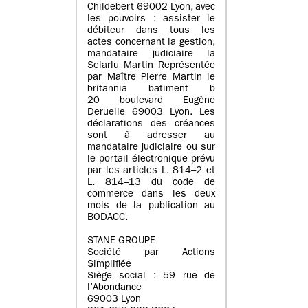
Childebert 69002 Lyon, avec
les pouvoirs : assister le
débiteur dans tous les
actes concernant la gestion,
mandataire judiciaire la
Selarlu Martin Représentée
par Maître Pierre Martin le
britannia batiment b
20 boulevard Eugène
Deruelle 69003 Lyon. Les
déclarations des créances
sont à adresser au
mandataire judiciaire ou sur
le portail électronique prévu
par les articles L. 814–2 et
L. 814–13 du code de
commerce dans les deux
mois de la publication au
BODACC.
STANE GROUPE
Société par Actions
Simplifiée
Siège social : 59 rue de
l’Abondance
69003 Lyon