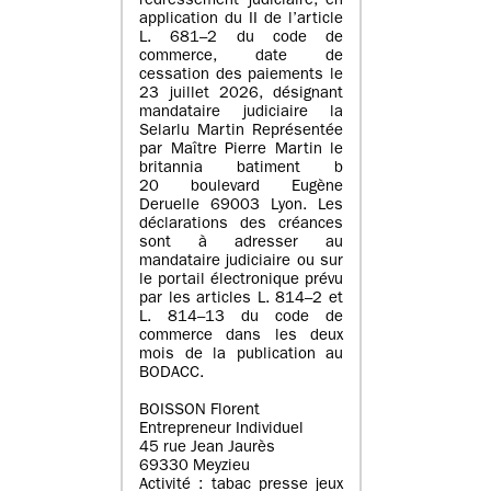
redressement judiciaire, en
application du II de l’article
L. 681–2 du code de
commerce, date de
cessation des paiements le
23 juillet 2026, désignant
mandataire judiciaire la
Selarlu Martin Représentée
par Maître Pierre Martin le
britannia batiment b
20 boulevard Eugène
Deruelle 69003 Lyon. Les
déclarations des créances
sont à adresser au
mandataire judiciaire ou sur
le portail électronique prévu
par les articles L. 814–2 et
L. 814–13 du code de
commerce dans les deux
mois de la publication au
BODACC.
BOISSON Florent
Entrepreneur Individuel
45 rue Jean Jaurès
69330 Meyzieu
Activité : tabac presse jeux