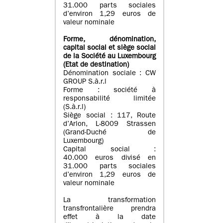
31.000 parts sociales
d’environ 1,29 euros de
valeur nominale
Forme, dénomination
,
capital social
et siège social
de la Société au Luxembourg
(Etat d
e destination
)
Dénomination sociale : CW
GROUP S.à.r.l
Forme : société à
responsabilité limitée
(S.à.r.l)
Siège social : 117, Route
d’Arlon, L-8009 Strassen
(Grand-Duché de
Luxembourg)
Capital social :
40.000 euros divisé en
31.000 parts sociales
d’environ 1,29 euros de
valeur nominale
La transformation
transfrontalière prendra
effet à la date