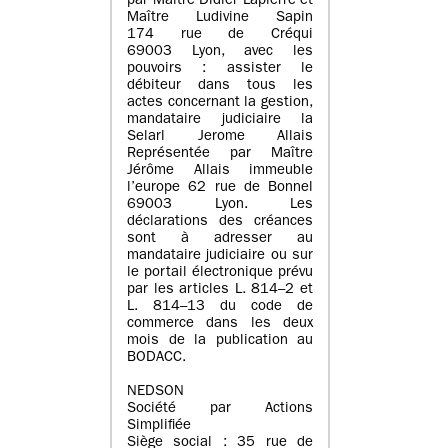
par Maître Didier Lapierre et
Maître Ludivine Sapin
174 rue de Créqui
69003 Lyon, avec les
pouvoirs : assister le
débiteur dans tous les
actes concernant la gestion,
mandataire judiciaire la
Selarl Jerome Allais
Représentée par Maître
Jérôme Allais immeuble
l’europe 62 rue de Bonnel
69003 Lyon. Les
déclarations des créances
sont à adresser au
mandataire judiciaire ou sur
le portail électronique prévu
par les articles L. 814–2 et
L. 814–13 du code de
commerce dans les deux
mois de la publication au
BODACC.
NEDSON
Société par Actions
Simplifiée
Siège social : 35 rue de