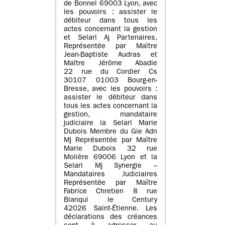
de Bonnel 69003 Lyon, avec
les pouvoirs : assister le
débiteur dans tous les
actes concernant la gestion
et Selarl Aj Partenaires,
Représentée par Maître
Jean-Baptiste Audras et
Maître Jérôme Abadie
22 rue du Cordier Cs
30107 01003 Bourg-en-
Bresse, avec les pouvoirs :
assister le débiteur dans
tous les actes concernant la
gestion, mandataire
judiciaire la Selarl Marie
Dubois Membre du Gie Adn
Mj Représentée par Maître
Marie Dubois 32 rue
Molière 69006 Lyon et la
Selarl Mj Synergie –
Mandataires Judiciaires
Représentée par Maître
Fabrice Chretien 8 rue
Blanqui le Century
42026 Saint-Étienne. Les
déclarations des créances