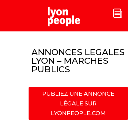
ANNONCES LEGALES
LYON – MARCHES
PUBLICS
PUBLIEZ UNE ANNONCE
LÉGALE SUR
LYONPEOPLE.COM