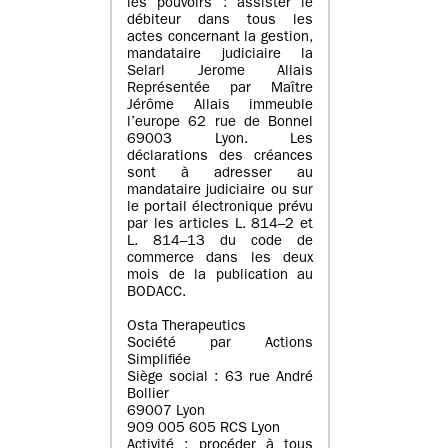
les pouvoirs : assister le
débiteur dans tous les
actes concernant la gestion,
mandataire judiciaire la
Selarl Jerome Allais
Représentée par Maître
Jérôme Allais immeuble
l’europe 62 rue de Bonnel
69003 Lyon. Les
déclarations des créances
sont à adresser au
mandataire judiciaire ou sur
le portail électronique prévu
par les articles L. 814–2 et
L. 814–13 du code de
commerce dans les deux
mois de la publication au
BODACC.
Osta Therapeutics
Société par Actions
Simplifiée
Siège social : 63 rue André
Bollier
69007 Lyon
909 005 605 RCS Lyon
Activité : procéder à tous