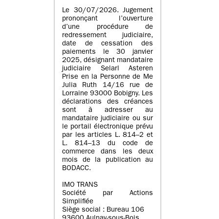
Le 30/07/2026. Jugement
prononçant l’ouverture
d’une procédure de
redressement judiciaire,
date de cessation des
paiements le 30 janvier
2025, désignant mandataire
judiciaire Selarl Asteren
Prise en la Personne de Me
Julia Ruth 14/16 rue de
Lorraine 93000 Bobigny. Les
déclarations des créances
sont à adresser au
mandataire judiciaire ou sur
le portail électronique prévu
par les articles L. 814–2 et
L. 814–13 du code de
commerce dans les deux
mois de la publication au
BODACC.
IMO TRANS
Société par Actions
Simplifiée
Siège social : Bureau 106
93600 Aulnay-sous-Bois