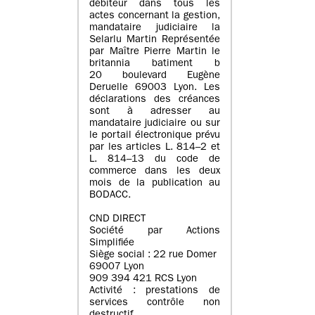
débiteur dans tous les
actes concernant la gestion,
mandataire judiciaire la
Selarlu Martin Représentée
par Maître Pierre Martin le
britannia batiment b
20 boulevard Eugène
Deruelle 69003 Lyon. Les
déclarations des créances
sont à adresser au
mandataire judiciaire ou sur
le portail électronique prévu
par les articles L. 814–2 et
L. 814–13 du code de
commerce dans les deux
mois de la publication au
BODACC.
CND DIRECT
Société par Actions
Simplifiée
Siège social : 22 rue Domer
69007 Lyon
909 394 421 RCS Lyon
Activité : prestations de
services contrôle non