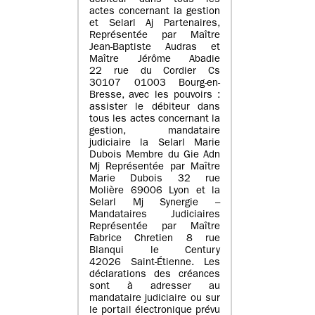
débiteur dans tous les
actes concernant la gestion
et Selarl Aj Partenaires,
Représentée par Maître
Jean-Baptiste Audras et
Maître Jérôme Abadie
22 rue du Cordier Cs
30107 01003 Bourg-en-
Bresse, avec les pouvoirs :
assister le débiteur dans
tous les actes concernant la
gestion, mandataire
judiciaire la Selarl Marie
Dubois Membre du Gie Adn
Mj Représentée par Maître
Marie Dubois 32 rue
Molière 69006 Lyon et la
Selarl Mj Synergie –
Mandataires Judiciaires
Représentée par Maître
Fabrice Chretien 8 rue
Blanqui le Century
42026 Saint-Étienne. Les
déclarations des créances
sont à adresser au
mandataire judiciaire ou sur
le portail électronique prévu