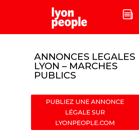
ANNONCES LEGALES
LYON – MARCHES
PUBLICS
PUBLIEZ UNE ANNONCE
LÉGALE SUR
LYONPEOPLE.COM