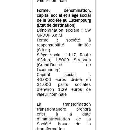
valeur nominale
Forme, dénomination
,
capital social
et siège social
de la Société au Luxembourg
(Etat d
e destination
)
Dénomination sociale : CW
GROUP S.à.r.l
Forme : société à
responsabilité limitée
(S.à.r.l)
Siège social : 117, Route
d’Arlon, L-8009 Strassen
(Grand-Duché de
Luxembourg)
Capital social :
40.000 euros divisé en
31.000 parts sociales
d’environ 1,29 euros de
valeur nominale
La transformation
transfrontalière prendra
effet à la date
d’immatriculation de la
Société issue de la
transformation