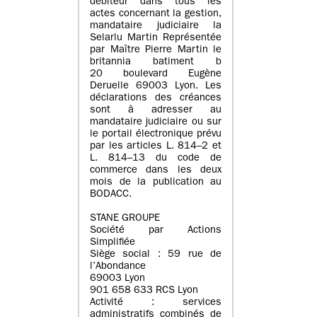
débiteur dans tous les
actes concernant la gestion,
mandataire judiciaire la
Selarlu Martin Représentée
par Maître Pierre Martin le
britannia batiment b
20 boulevard Eugène
Deruelle 69003 Lyon. Les
déclarations des créances
sont à adresser au
mandataire judiciaire ou sur
le portail électronique prévu
par les articles L. 814–2 et
L. 814–13 du code de
commerce dans les deux
mois de la publication au
BODACC.
STANE GROUPE
Société par Actions
Simplifiée
Siège social : 59 rue de
l’Abondance
69003 Lyon
901 658 633 RCS Lyon
Activité : services
administratifs combinés de