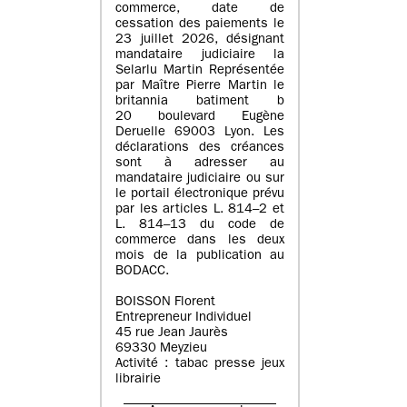
commerce, date de
cessation des paiements le
23 juillet 2026, désignant
mandataire judiciaire la
Selarlu Martin Représentée
par Maître Pierre Martin le
britannia batiment b
20 boulevard Eugène
Deruelle 69003 Lyon. Les
déclarations des créances
sont à adresser au
mandataire judiciaire ou sur
le portail électronique prévu
par les articles L. 814–2 et
L. 814–13 du code de
commerce dans les deux
mois de la publication au
BODACC.
BOISSON Florent
Entrepreneur Individuel
45 rue Jean Jaurès
69330 Meyzieu
Activité : tabac presse jeux
librairie