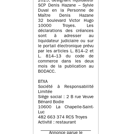
2025, désignant liquidateur
SCP Denis Hazane – Sylvie
Duval en la Personne de
Maître Denis Hazane
32 boulevard Victor Hugo
10000 Troyes. Les
déclarations des créances
sont à adresser au
liquidateur judiciaire ou sur
le portail électronique prévu
par les articles L. 814–2 et
L. 814–13 du code de
commerce dans les deux
mois de la publication au
BODACC.
BTXA
Société à Responsabilité
Limitée
Siège social : 2 B rue Veuve
Bénard Bodie
10600 La Chapelle-Saint-
Luc
482 663 374 RCS Troyes
Activité : restaurant
Annonce parue le