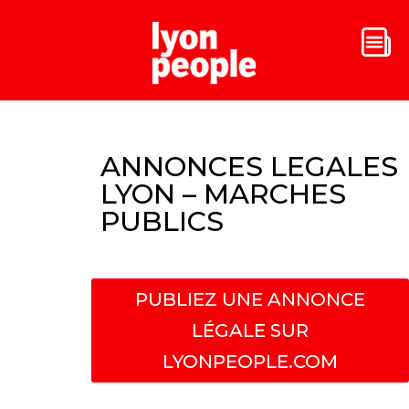
ANNONCES LEGALES
LYON – MARCHES
PUBLICS
PUBLIEZ UNE ANNONCE
LÉGALE SUR
LYONPEOPLE.COM