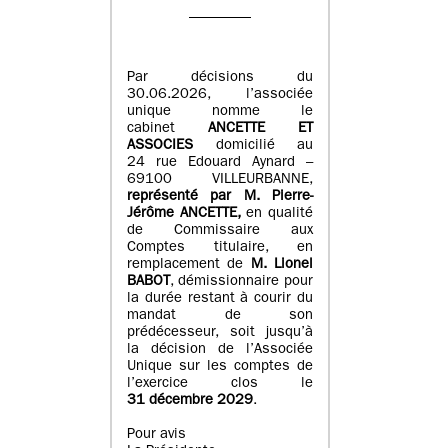
Par décisions du
30.06.2026, l’associée
unique nomme le
cabinet
ANCETTE ET
ASSOCIES
domicilié au
24 rue Edouard Aynard –
69100 VILLEURBANNE,
r
eprésenté par M
.
Pierre
-
Jérôme ANCETTE,
en qualité
de Commissaire aux
Comptes titulaire, en
remplacement de
M
.
Lionel
BABOT
, démissionnaire pour
la durée restant à courir du
mandat de son
prédécesseur, soit jusqu’à
la décision de l’Associée
Unique sur les comptes de
l’exercice clos le
31 décembre 2029
.
Pour avis