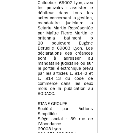
Childebert 69002 Lyon, avec
les pouvoirs : assister le
débiteur dans tous les
actes concernant la gestion,
mandataire judiciaire la
Selarlu Martin Représentée
par Maître Pierre Martin le
britannia batiment b
20 boulevard Eugène
Deruelle 69003 Lyon. Les
déclarations des créances
sont à adresser au
mandataire judiciaire ou sur
le portail électronique prévu
par les articles L. 814–2 et
L. 814–13 du code de
commerce dans les deux
mois de la publication au
BODACC.
STANE GROUPE
Société par Actions
Simplifiée
Siège social : 59 rue de
l’Abondance
69003 Lyon