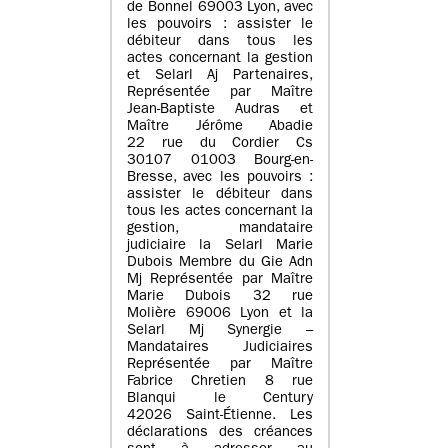
de Bonnel 69003 Lyon, avec
les pouvoirs : assister le
débiteur dans tous les
actes concernant la gestion
et Selarl Aj Partenaires,
Représentée par Maître
Jean-Baptiste Audras et
Maître Jérôme Abadie
22 rue du Cordier Cs
30107 01003 Bourg-en-
Bresse, avec les pouvoirs :
assister le débiteur dans
tous les actes concernant la
gestion, mandataire
judiciaire la Selarl Marie
Dubois Membre du Gie Adn
Mj Représentée par Maître
Marie Dubois 32 rue
Molière 69006 Lyon et la
Selarl Mj Synergie –
Mandataires Judiciaires
Représentée par Maître
Fabrice Chretien 8 rue
Blanqui le Century
42026 Saint-Étienne. Les
déclarations des créances