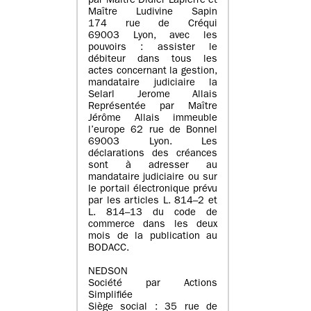
par Maître Didier Lapierre et
Maître Ludivine Sapin
174 rue de Créqui
69003 Lyon, avec les
pouvoirs : assister le
débiteur dans tous les
actes concernant la gestion,
mandataire judiciaire la
Selarl Jerome Allais
Représentée par Maître
Jérôme Allais immeuble
l’europe 62 rue de Bonnel
69003 Lyon. Les
déclarations des créances
sont à adresser au
mandataire judiciaire ou sur
le portail électronique prévu
par les articles L. 814–2 et
L. 814–13 du code de
commerce dans les deux
mois de la publication au
BODACC.
NEDSON
Société par Actions
Simplifiée
Siège social : 35 rue de