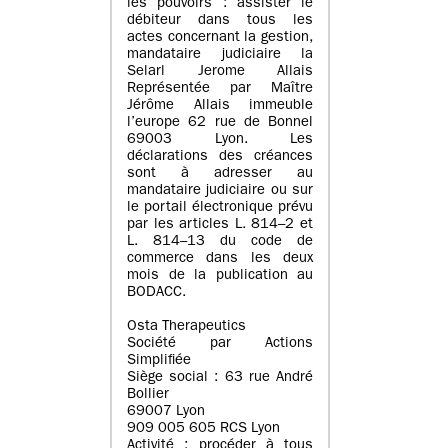
les pouvoirs : assister le
débiteur dans tous les
actes concernant la gestion,
mandataire judiciaire la
Selarl Jerome Allais
Représentée par Maître
Jérôme Allais immeuble
l’europe 62 rue de Bonnel
69003 Lyon. Les
déclarations des créances
sont à adresser au
mandataire judiciaire ou sur
le portail électronique prévu
par les articles L. 814–2 et
L. 814–13 du code de
commerce dans les deux
mois de la publication au
BODACC.
Osta Therapeutics
Société par Actions
Simplifiée
Siège social : 63 rue André
Bollier
69007 Lyon
909 005 605 RCS Lyon
Activité : procéder à tous