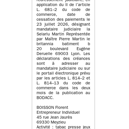
redressement judiciaire, en
application du II de l’article
L. 681–2 du code de
commerce, date de
cessation des paiements le
23 juillet 2026, désignant
mandataire judiciaire la
Selarlu Martin Représentée
par Maître Pierre Martin le
britannia batiment b
20 boulevard Eugène
Deruelle 69003 Lyon. Les
déclarations des créances
sont à adresser au
mandataire judiciaire ou sur
le portail électronique prévu
par les articles L. 814–2 et
L. 814–13 du code de
commerce dans les deux
mois de la publication au
BODACC.
BOISSON Florent
Entrepreneur Individuel
45 rue Jean Jaurès
69330 Meyzieu
Activité : tabac presse jeux