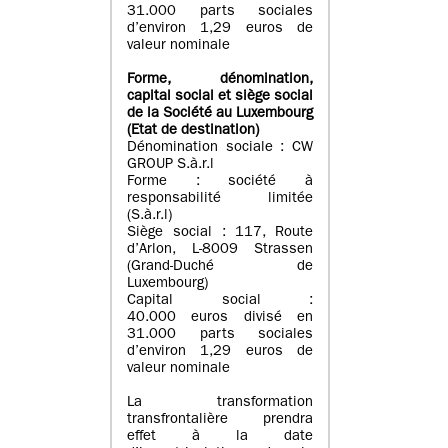
31.000 parts sociales
d’environ 1,29 euros de
valeur nominale
Forme, dénomination
,
capital social
et siège social
de la Société au Luxembourg
(Etat d
e destination
)
Dénomination sociale : CW
GROUP S.à.r.l
Forme : société à
responsabilité limitée
(S.à.r.l)
Siège social : 117, Route
d’Arlon, L-8009 Strassen
(Grand-Duché de
Luxembourg)
Capital social :
40.000 euros divisé en
31.000 parts sociales
d’environ 1,29 euros de
valeur nominale
La transformation
transfrontalière prendra
effet à la date