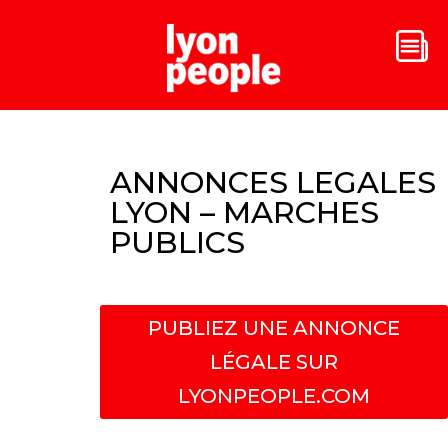
ANNONCES LEGALES
LYON – MARCHES
PUBLICS
PUBLIEZ UNE ANNONCE
LÉGALE SUR
LYONPEOPLE.COM