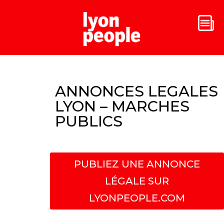
ANNONCES LEGALES
LYON – MARCHES
PUBLICS
PUBLIEZ UNE ANNONCE
LÉGALE SUR
LYONPEOPLE.COM