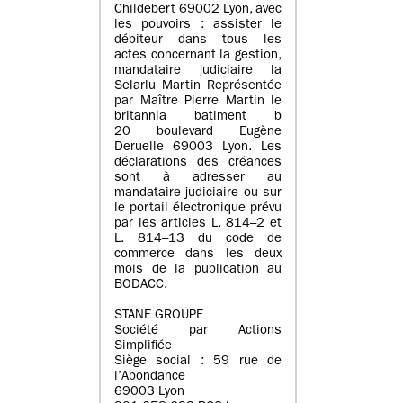
Childebert 69002 Lyon, avec
les pouvoirs : assister le
débiteur dans tous les
actes concernant la gestion,
mandataire judiciaire la
Selarlu Martin Représentée
par Maître Pierre Martin le
britannia batiment b
20 boulevard Eugène
Deruelle 69003 Lyon. Les
déclarations des créances
sont à adresser au
mandataire judiciaire ou sur
le portail électronique prévu
par les articles L. 814–2 et
L. 814–13 du code de
commerce dans les deux
mois de la publication au
BODACC.
STANE GROUPE
Société par Actions
Simplifiée
Siège social : 59 rue de
l’Abondance
69003 Lyon