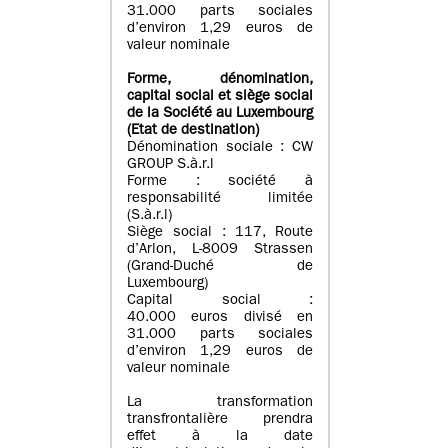
31.000 parts sociales
d’environ 1,29 euros de
valeur nominale
Forme, dénomination
,
capital social
et siège social
de la Société au Luxembourg
(Etat d
e destination
)
Dénomination sociale : CW
GROUP S.à.r.l
Forme : société à
responsabilité limitée
(S.à.r.l)
Siège social : 117, Route
d’Arlon, L-8009 Strassen
(Grand-Duché de
Luxembourg)
Capital social :
40.000 euros divisé en
31.000 parts sociales
d’environ 1,29 euros de
valeur nominale
La transformation
transfrontalière prendra
effet à la date