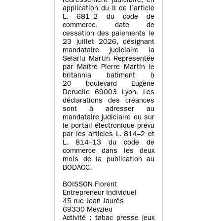
redressement judiciaire, en
application du II de l’article
L. 681–2 du code de
commerce, date de
cessation des paiements le
23 juillet 2026, désignant
mandataire judiciaire la
Selarlu Martin Représentée
par Maître Pierre Martin le
britannia batiment b
20 boulevard Eugène
Deruelle 69003 Lyon. Les
déclarations des créances
sont à adresser au
mandataire judiciaire ou sur
le portail électronique prévu
par les articles L. 814–2 et
L. 814–13 du code de
commerce dans les deux
mois de la publication au
BODACC.
BOISSON Florent
Entrepreneur Individuel
45 rue Jean Jaurès
69330 Meyzieu
Activité : tabac presse jeux