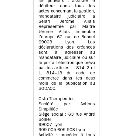
les pouvoirs : assister le
débiteur dans tous les
actes concernant la gestion,
mandataire judiciaire la
Selarl Jerome Allais
Représentée par Maître
Jérôme Allais immeuble
l’europe 62 rue de Bonnel
69003 Lyon. Les
déclarations des créances
sont à adresser au
mandataire judiciaire ou sur
le portail électronique prévu
par les articles L. 814–2 et
L. 814–13 du code de
commerce dans les deux
mois de la publication au
BODACC.
Osta Therapeutics
Société par Actions
Simplifiée
Siège social : 63 rue André
Bollier
69007 Lyon
909 005 605 RCS Lyon
Activité : procéder à tous