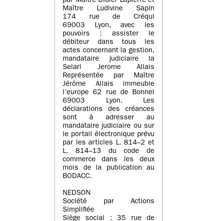
par Maître Didier Lapierre et
Maître Ludivine Sapin
174 rue de Créqui
69003 Lyon, avec les
pouvoirs : assister le
débiteur dans tous les
actes concernant la gestion,
mandataire judiciaire la
Selarl Jerome Allais
Représentée par Maître
Jérôme Allais immeuble
l’europe 62 rue de Bonnel
69003 Lyon. Les
déclarations des créances
sont à adresser au
mandataire judiciaire ou sur
le portail électronique prévu
par les articles L. 814–2 et
L. 814–13 du code de
commerce dans les deux
mois de la publication au
BODACC.
NEDSON
Société par Actions
Simplifiée
Siège social : 35 rue de