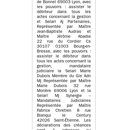
de Bonnel 69003 Lyon, avec
les pouvoirs : assister le
débiteur dans tous les
actes concernant la gestion
et Selarl Aj Partenaires,
Représentée par Maître
Jean-Baptiste Audras et
Maître Jérôme Abadie
22 rue du Cordier Cs
30107 01003 Bourg-en-
Bresse, avec les pouvoirs :
assister le débiteur dans
tous les actes concernant la
gestion, mandataire
judiciaire la Selarl Marie
Dubois Membre du Gie Adn
Mj Représentée par Maître
Marie Dubois 32 rue
Molière 69006 Lyon et la
Selarl Mj Synergie –
Mandataires Judiciaires
Représentée par Maître
Fabrice Chretien 8 rue
Blanqui le Century
42026 Saint-Étienne. Les
déclarations des créances