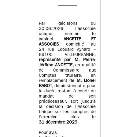
Par décisions du
30.06.2026, l’associée
unique nomme le
cabinet
ANCETTE ET
ASSOCIES
domicilié au
24 rue Edouard Aynard –
69100 VILLEURBANNE,
r
eprésenté par M
.
Pierre
-
Jérôme ANCETTE,
en qualité
de Commissaire aux
Comptes titulaire, en
remplacement de
M
.
Lionel
BABOT
, démissionnaire pour
la durée restant à courir du
mandat de son
prédécesseur, soit jusqu’à
la décision de l’Associée
Unique sur les comptes de
l’exercice clos le
31 décembre 2029
.
Pour avis