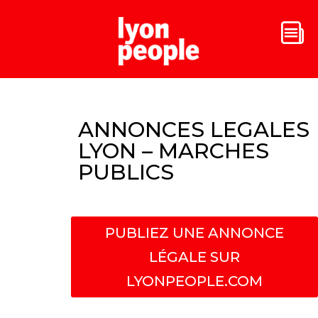
ANNONCES LEGALES
LYON – MARCHES
PUBLICS
PUBLIEZ UNE ANNONCE
LÉGALE SUR
LYONPEOPLE.COM