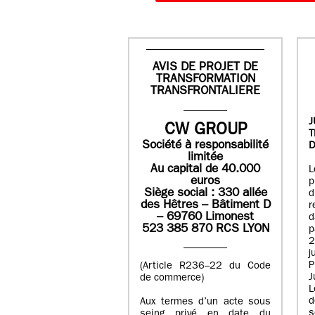
AVIS DE PROJET DE
TRANSFORMATION
TRANSFRONTALIERE
J
CW GROUP
Société à responsabilité
D
limitée
Au capital de 40.000
L
euros
p
Siège social : 330 allée
des Hêtres – Bâtiment D
r
– 69760 Limonest
d
523 385 870 RCS LYON
p
2
j
P
(Article R236–22 du Code
J
de commerce)
L
d
Aux termes d’un acte sous
seing privé en date du