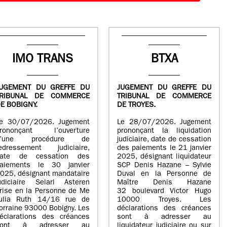
IMO TRANS
BTXA
UGEMENT DU GREFFE DU
JUGEMENT DU GREFFE DU
TRIBUNAL DE COMMERCE
TRIBUNAL DE COMMERCE
E BOBIGNY.
DE TROYES.
e 30/07/2026. Jugement
Le 28/07/2026. Jugement
rononçant l’ouverture
prononçant la liquidation
d’une procédure de
judiciaire, date de cessation
edressement judiciaire,
des paiements le 21 janvier
ate de cessation des
2025, désignant liquidateur
aiements le 30 janvier
SCP Denis Hazane – Sylvie
025, désignant mandataire
Duval en la Personne de
udiciaire Selarl Asteren
Maître Denis Hazane
rise en la Personne de Me
32 boulevard Victor Hugo
ulia Ruth 14/16 rue de
10000 Troyes. Les
orraine 93000 Bobigny. Les
déclarations des créances
éclarations des créances
sont à adresser au
sont à adresser au
liquidateur judiciaire ou sur