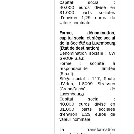
Capital social :
40.000 euros divisé en
31.000 parts sociales
d’environ 1,29 euros de
valeur nominale
Forme, dénomination
,
capital social
et siège social
de la Société au Luxembourg
(Etat d
e destination
)
Dénomination sociale : CW
GROUP S.à.r.l
Forme : société à
responsabilité limitée
(S.à.r.l)
Siège social : 117, Route
d’Arlon, L-8009 Strassen
(Grand-Duché de
Luxembourg)
Capital social :
40.000 euros divisé en
31.000 parts sociales
d’environ 1,29 euros de
valeur nominale
La transformation