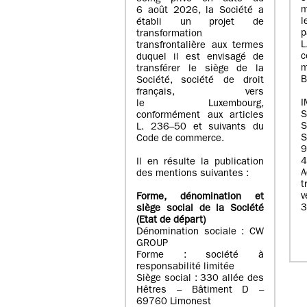
m
6 août 2026, la Société a
l
établi un projet de
p
transformation
transfrontalière aux termes
c
duquel il est envisagé de
m
transférer le siège de la
B
Société, société de droit
français, vers
I
le Luxembourg,
conformément aux articles
S
L. 236–50 et suivants du
S
Code de commerce.
9
4
Il en résulte la publication
A
des mentions suivantes :
t
Forme, dénomination et
3
siège social de la Société
(Etat
de départ
)
Dénomination sociale : CW
GROUP
Forme : société à
responsabilité limitée
Siège social : 330 allée des
Hêtres – Bâtiment D –
69760 Limonest