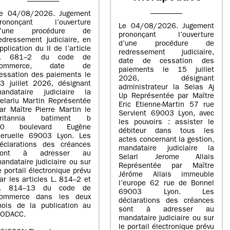
e 04/08/2026. Jugement
rononçant l’ouverture
Le 04/08/2026. Jugement
d’une procédure de
prononçant l’ouverture
edressement judiciaire, en
d’une procédure de
pplication du II de l’article
redressement judiciaire,
L. 681–2 du code de
date de cessation des
commerce, date de
paiements le 15 juillet
essation des paiements le
2026, désignant
3 juillet 2026, désignant
administrateur la Selas Aj
andataire judiciaire la
Up Représentée par Maître
elarlu Martin Représentée
Eric Etienne-Martin 57 rue
ar Maître Pierre Martin le
Servient 69003 Lyon, avec
britannia batiment b
les pouvoirs : assister le
20 boulevard Eugène
débiteur dans tous les
eruelle 69003 Lyon. Les
actes concernant la gestion,
éclarations des créances
mandataire judiciaire la
sont à adresser au
Selarl Jerome Allais
andataire judiciaire ou sur
Représentée par Maître
e portail électronique prévu
Jérôme Allais immeuble
ar les articles L. 814–2 et
l’europe 62 rue de Bonnel
L. 814–13 du code de
69003 Lyon. Les
ommerce dans les deux
déclarations des créances
ois de la publication au
sont à adresser au
ODACC.
mandataire judiciaire ou sur
le portail électronique prévu