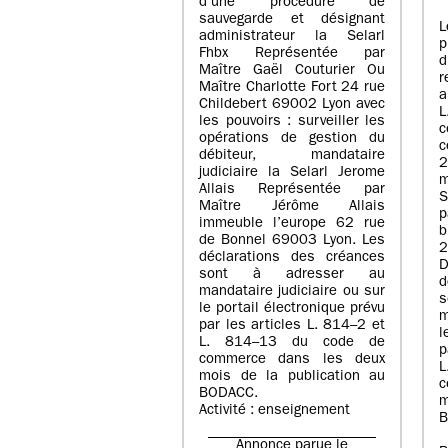
d’une procédure de
sauvegarde et désignant
L
administrateur la Selarl
p
Fhbx Représentée par
Maître Gaël Couturier Ou
r
Maître Charlotte Fort 24 rue
a
Childebert 69002 Lyon avec
les pouvoirs : surveiller les
opérations de gestion du
c
débiteur, mandataire
2
judiciaire la Selarl Jerome
m
Allais Représentée par
S
Maître Jérôme Allais
p
immeuble l’europe 62 rue
de Bonnel 69003 Lyon. Les
déclarations des créances
D
sont à adresser au
d
mandataire judiciaire ou sur
le portail électronique prévu
m
par les articles L. 814–2 et
l
L. 814–13 du code de
p
commerce dans les deux
mois de la publication au
c
BODACC.
m
Activité : enseignement
B
Annonce parue le