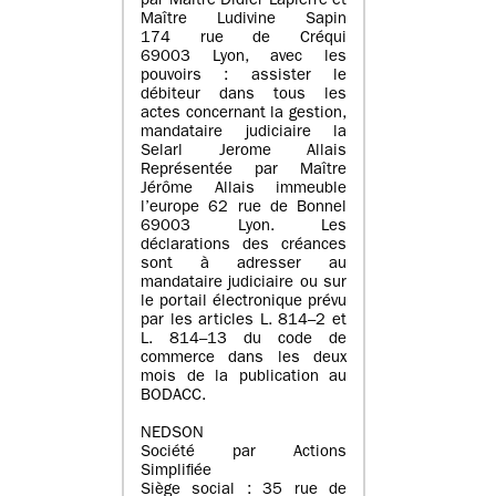
par Maître Didier Lapierre et
Maître Ludivine Sapin
174 rue de Créqui
69003 Lyon, avec les
pouvoirs : assister le
débiteur dans tous les
actes concernant la gestion,
mandataire judiciaire la
Selarl Jerome Allais
Représentée par Maître
Jérôme Allais immeuble
l’europe 62 rue de Bonnel
69003 Lyon. Les
déclarations des créances
sont à adresser au
mandataire judiciaire ou sur
le portail électronique prévu
par les articles L. 814–2 et
L. 814–13 du code de
commerce dans les deux
mois de la publication au
BODACC.
NEDSON
Société par Actions
Simplifiée
Siège social : 35 rue de