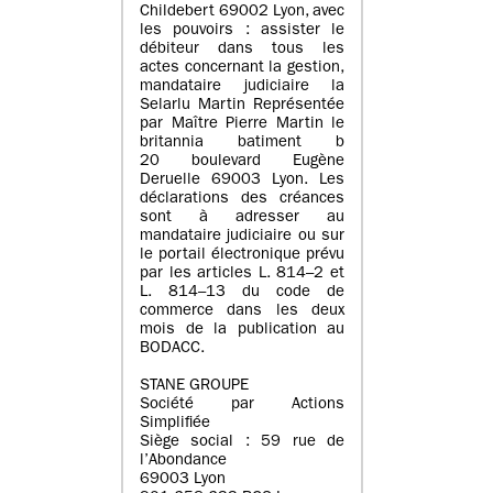
Childebert 69002 Lyon, avec
les pouvoirs : assister le
débiteur dans tous les
actes concernant la gestion,
mandataire judiciaire la
Selarlu Martin Représentée
par Maître Pierre Martin le
britannia batiment b
20 boulevard Eugène
Deruelle 69003 Lyon. Les
déclarations des créances
sont à adresser au
mandataire judiciaire ou sur
le portail électronique prévu
par les articles L. 814–2 et
L. 814–13 du code de
commerce dans les deux
mois de la publication au
BODACC.
STANE GROUPE
Société par Actions
Simplifiée
Siège social : 59 rue de
l’Abondance
69003 Lyon