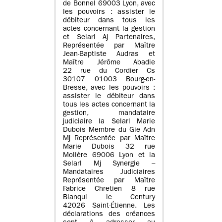
de Bonnel 69003 Lyon, avec
les pouvoirs : assister le
débiteur dans tous les
actes concernant la gestion
et Selarl Aj Partenaires,
Représentée par Maître
Jean-Baptiste Audras et
Maître Jérôme Abadie
22 rue du Cordier Cs
30107 01003 Bourg-en-
Bresse, avec les pouvoirs :
assister le débiteur dans
tous les actes concernant la
gestion, mandataire
judiciaire la Selarl Marie
Dubois Membre du Gie Adn
Mj Représentée par Maître
Marie Dubois 32 rue
Molière 69006 Lyon et la
Selarl Mj Synergie –
Mandataires Judiciaires
Représentée par Maître
Fabrice Chretien 8 rue
Blanqui le Century
42026 Saint-Étienne. Les
déclarations des créances