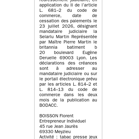
redressement judiciaire, en
application du II de l’article
L. 681–2 du code de
commerce, date de
cessation des paiements le
23 juillet 2026, désignant
mandataire judiciaire la
Selarlu Martin Représentée
par Maître Pierre Martin le
britannia batiment b
20 boulevard Eugène
Deruelle 69003 Lyon. Les
déclarations des créances
sont à adresser au
mandataire judiciaire ou sur
le portail électronique prévu
par les articles L. 814–2 et
L. 814–13 du code de
commerce dans les deux
mois de la publication au
BODACC.
BOISSON Florent
Entrepreneur Individuel
45 rue Jean Jaurès
69330 Meyzieu
Activité : tabac presse jeux