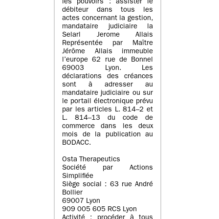
les pouvoirs : assister le
débiteur dans tous les
actes concernant la gestion,
mandataire judiciaire la
Selarl Jerome Allais
Représentée par Maître
Jérôme Allais immeuble
l’europe 62 rue de Bonnel
69003 Lyon. Les
déclarations des créances
sont à adresser au
mandataire judiciaire ou sur
le portail électronique prévu
par les articles L. 814–2 et
L. 814–13 du code de
commerce dans les deux
mois de la publication au
BODACC.
Osta Therapeutics
Société par Actions
Simplifiée
Siège social : 63 rue André
Bollier
69007 Lyon
909 005 605 RCS Lyon
Activité : procéder à tous