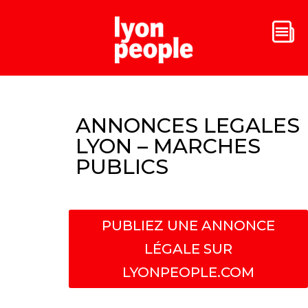
ANNONCES LEGALES
LYON – MARCHES
PUBLICS
PUBLIEZ UNE ANNONCE
LÉGALE SUR
LYONPEOPLE.COM