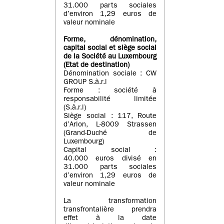
31.000 parts sociales
d’environ 1,29 euros de
valeur nominale
Forme, dénomination
,
capital social
et siège social
de la Société au Luxembourg
(Etat d
e destination
)
Dénomination sociale : CW
GROUP S.à.r.l
Forme : société à
responsabilité limitée
(S.à.r.l)
Siège social : 117, Route
d’Arlon, L-8009 Strassen
(Grand-Duché de
Luxembourg)
Capital social :
40.000 euros divisé en
31.000 parts sociales
d’environ 1,29 euros de
valeur nominale
La transformation
transfrontalière prendra
effet à la date