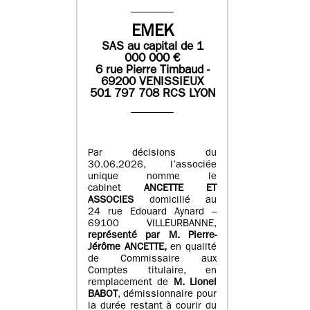
EMEK
SAS
au capital de
1
0
00 000
€
6 rue Pierre Timbaud -
69200 VENISSIEUX
501 797 708 RCS LYON
Par décisions du
30.06.2026, l’associée
unique nomme le
cabinet
ANCETTE ET
ASSOCIES
domicilié au
24 rue Edouard Aynard –
69100 VILLEURBANNE,
r
eprésenté par M
.
Pierre
-
Jérôme ANCETTE,
en qualité
de Commissaire aux
Comptes titulaire, en
remplacement de
M
.
Lionel
BABOT
, démissionnaire pour
la durée restant à courir du