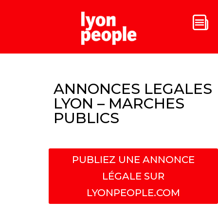
ANNONCES LEGALES
LYON – MARCHES
PUBLICS
PUBLIEZ UNE ANNONCE
LÉGALE SUR
LYONPEOPLE.COM