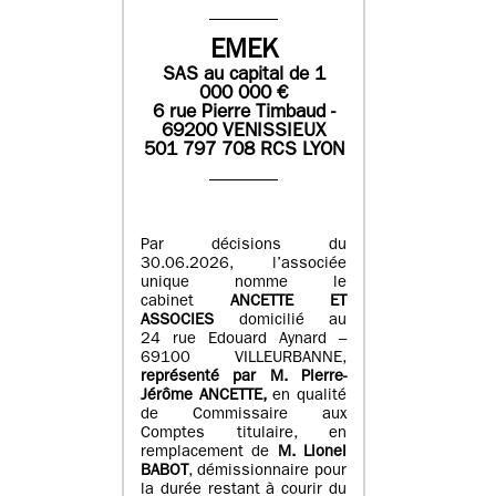
EMEK
SAS
au capital de
1
0
00 000
€
6 rue Pierre Timbaud -
69200 VENISSIEUX
501 797 708 RCS LYON
Par décisions du
30.06.2026, l’associée
unique nomme le
cabinet
ANCETTE ET
ASSOCIES
domicilié au
24 rue Edouard Aynard –
69100 VILLEURBANNE,
r
eprésenté par M
.
Pierre
-
Jérôme ANCETTE,
en qualité
de Commissaire aux
Comptes titulaire, en
remplacement de
M
.
Lionel
BABOT
, démissionnaire pour
la durée restant à courir du