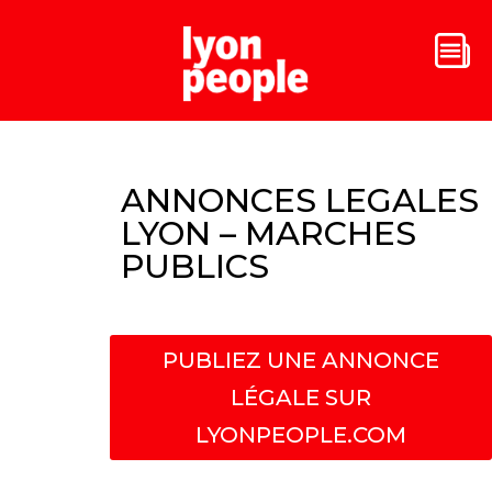
ANNONCES LEGALES
LYON – MARCHES
PUBLICS
PUBLIEZ UNE ANNONCE
LÉGALE SUR
LYONPEOPLE.COM