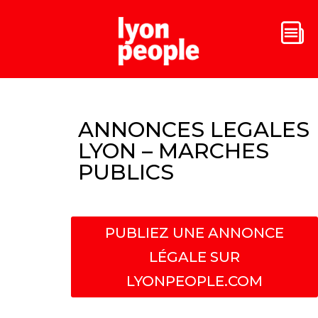
ANNONCES LEGALES
LYON – MARCHES
PUBLICS
PUBLIEZ UNE ANNONCE
LÉGALE SUR
LYONPEOPLE.COM