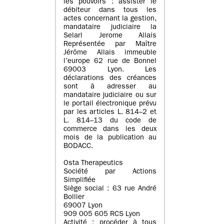
les pouvoirs : assister le
débiteur dans tous les
actes concernant la gestion,
mandataire judiciaire la
Selarl Jerome Allais
Représentée par Maître
Jérôme Allais immeuble
l’europe 62 rue de Bonnel
69003 Lyon. Les
déclarations des créances
sont à adresser au
mandataire judiciaire ou sur
le portail électronique prévu
par les articles L. 814–2 et
L. 814–13 du code de
commerce dans les deux
mois de la publication au
BODACC.
Osta Therapeutics
Société par Actions
Simplifiée
Siège social : 63 rue André
Bollier
69007 Lyon
909 005 605 RCS Lyon
Activité : procéder à tous