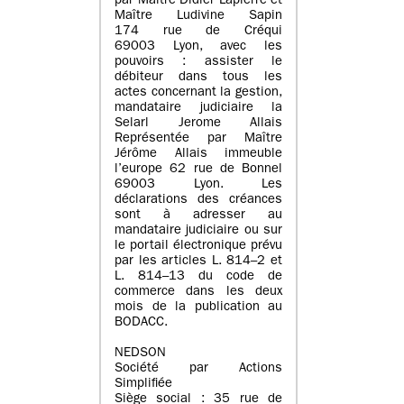
par Maître Didier Lapierre et
Maître Ludivine Sapin
174 rue de Créqui
69003 Lyon, avec les
pouvoirs : assister le
débiteur dans tous les
actes concernant la gestion,
mandataire judiciaire la
Selarl Jerome Allais
Représentée par Maître
Jérôme Allais immeuble
l’europe 62 rue de Bonnel
69003 Lyon. Les
déclarations des créances
sont à adresser au
mandataire judiciaire ou sur
le portail électronique prévu
par les articles L. 814–2 et
L. 814–13 du code de
commerce dans les deux
mois de la publication au
BODACC.
NEDSON
Société par Actions
Simplifiée
Siège social : 35 rue de