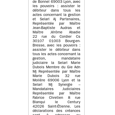
de Bonnel 69003 Lyon, avec
les pouvoirs : assister le
débiteur dans tous les
actes concernant la gestion
et Selarl Aj Partenaires,
Représentée par Maître
Jean-Baptiste Audras et
Maître Jérôme Abadie
22 rue du Cordier Cs
30107 01003 Bourg-en-
Bresse, avec les pouvoirs :
assister le débiteur dans
tous les actes concernant la
gestion, mandataire
judiciaire la Selarl Marie
Dubois Membre du Gie Adn
Mj Représentée par Maître
Marie Dubois 32 rue
Molière 69006 Lyon et la
Selarl Mj Synergie –
Mandataires Judiciaires
Représentée par Maître
Fabrice Chretien 8 rue
Blanqui le Century
42026 Saint-Étienne. Les
déclarations des créances