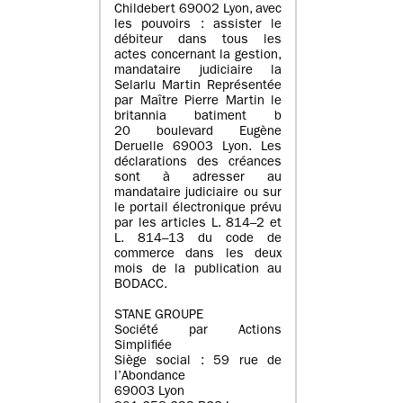
Childebert 69002 Lyon, avec
les pouvoirs : assister le
débiteur dans tous les
actes concernant la gestion,
mandataire judiciaire la
Selarlu Martin Représentée
par Maître Pierre Martin le
britannia batiment b
20 boulevard Eugène
Deruelle 69003 Lyon. Les
déclarations des créances
sont à adresser au
mandataire judiciaire ou sur
le portail électronique prévu
par les articles L. 814–2 et
L. 814–13 du code de
commerce dans les deux
mois de la publication au
BODACC.
STANE GROUPE
Société par Actions
Simplifiée
Siège social : 59 rue de
l’Abondance
69003 Lyon