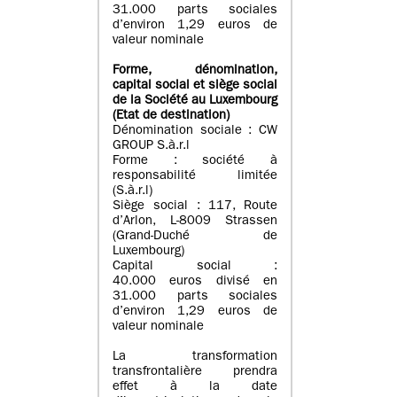
31.000 parts sociales
d’environ 1,29 euros de
valeur nominale
Forme, dénomination
,
capital social
et siège social
de la Société au Luxembourg
(Etat d
e destination
)
Dénomination sociale : CW
GROUP S.à.r.l
Forme : société à
responsabilité limitée
(S.à.r.l)
Siège social : 117, Route
d’Arlon, L-8009 Strassen
(Grand-Duché de
Luxembourg)
Capital social :
40.000 euros divisé en
31.000 parts sociales
d’environ 1,29 euros de
valeur nominale
La transformation
transfrontalière prendra
effet à la date