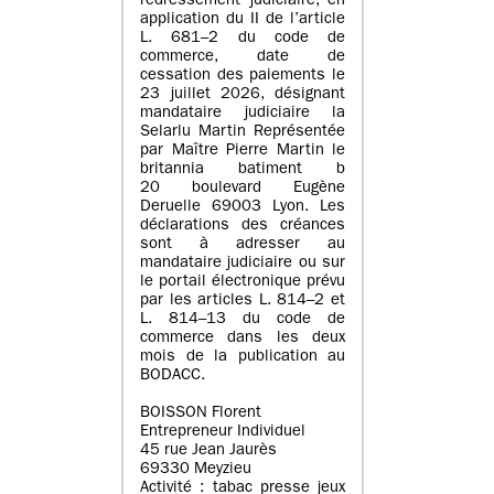
redressement judiciaire, en
application du II de l’article
L. 681–2 du code de
commerce, date de
cessation des paiements le
23 juillet 2026, désignant
mandataire judiciaire la
Selarlu Martin Représentée
par Maître Pierre Martin le
britannia batiment b
20 boulevard Eugène
Deruelle 69003 Lyon. Les
déclarations des créances
sont à adresser au
mandataire judiciaire ou sur
le portail électronique prévu
par les articles L. 814–2 et
L. 814–13 du code de
commerce dans les deux
mois de la publication au
BODACC.
BOISSON Florent
Entrepreneur Individuel
45 rue Jean Jaurès
69330 Meyzieu
Activité : tabac presse jeux