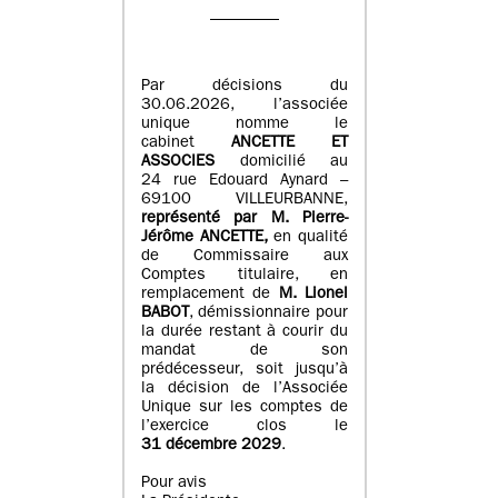
Par décisions du
30.06.2026, l’associée
unique nomme le
cabinet
ANCETTE ET
ASSOCIES
domicilié au
24 rue Edouard Aynard –
69100 VILLEURBANNE,
r
eprésenté par M
.
Pierre
-
Jérôme ANCETTE,
en qualité
de Commissaire aux
Comptes titulaire, en
remplacement de
M
.
Lionel
BABOT
, démissionnaire pour
la durée restant à courir du
mandat de son
prédécesseur, soit jusqu’à
la décision de l’Associée
Unique sur les comptes de
l’exercice clos le
31 décembre 2029
.
Pour avis