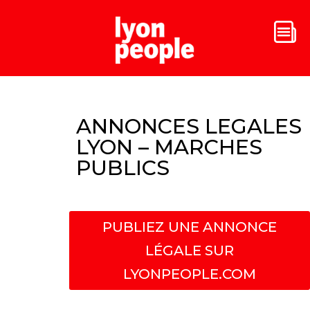
ANNONCES LEGALES
LYON – MARCHES
PUBLICS
PUBLIEZ UNE ANNONCE
LÉGALE SUR
LYONPEOPLE.COM