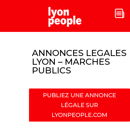
ANNONCES LEGALES
LYON – MARCHES
PUBLICS
PUBLIEZ UNE ANNONCE
LÉGALE SUR
LYONPEOPLE.COM