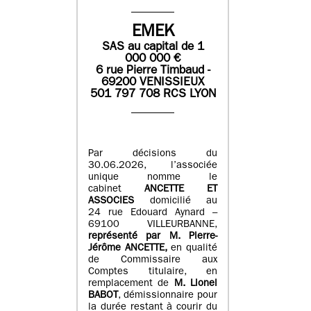
EMEK
SAS
au capital de
1
0
00 000
€
6 rue Pierre Timbaud -
69200 VENISSIEUX
501 797 708 RCS LYON
Par décisions du
30.06.2026, l’associée
unique nomme le
cabinet
ANCETTE ET
ASSOCIES
domicilié au
24 rue Edouard Aynard –
69100 VILLEURBANNE,
r
eprésenté par M
.
Pierre
-
Jérôme ANCETTE,
en qualité
de Commissaire aux
Comptes titulaire, en
remplacement de
M
.
Lionel
BABOT
, démissionnaire pour
la durée restant à courir du