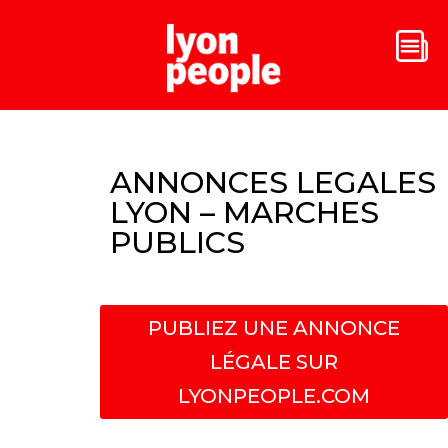
ANNONCES LEGALES
LYON – MARCHES
PUBLICS
PUBLIEZ UNE ANNONCE
LÉGALE SUR
LYONPEOPLE.COM