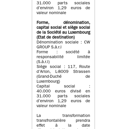
31.000 parts sociales
d’environ 1,29 euros de
valeur nominale
Forme, dénomination
,
capital social
et siège social
de la Société au Luxembourg
(Etat d
e destination
)
Dénomination sociale : CW
GROUP S.à.r.l
Forme : société à
responsabilité limitée
(S.à.r.l)
Siège social : 117, Route
d’Arlon, L-8009 Strassen
(Grand-Duché de
Luxembourg)
Capital social :
40.000 euros divisé en
31.000 parts sociales
d’environ 1,29 euros de
valeur nominale
La transformation
transfrontalière prendra
effet à la date