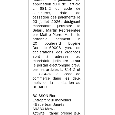
redressement judiciaire, en
application du II de l’article
L. 681–2 du code de
commerce, date de
cessation des paiements le
23 juillet 2026, désignant
mandataire judiciaire la
Selarlu Martin Représentée
par Maître Pierre Martin le
britannia batiment b
20 boulevard Eugène
Deruelle 69003 Lyon. Les
déclarations des créances
sont à adresser au
mandataire judiciaire ou sur
le portail électronique prévu
par les articles L. 814–2 et
L. 814–13 du code de
commerce dans les deux
mois de la publication au
BODACC.
BOISSON Florent
Entrepreneur Individuel
45 rue Jean Jaurès
69330 Meyzieu
Activité : tabac presse jeux