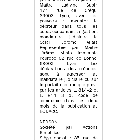
par Maître Didier Lapierre et
Maître Ludivine Sapin
174 rue de Créqui
69003 Lyon, avec les
pouvoirs : assister le
débiteur dans tous les
actes concernant la gestion,
mandataire judiciaire la
Selarl Jerome Allais
Représentée par Maître
Jérôme Allais immeuble
l’europe 62 rue de Bonnel
69003 Lyon. Les
déclarations des créances
sont à adresser au
mandataire judiciaire ou sur
le portail électronique prévu
par les articles L. 814–2 et
L. 814–13 du code de
commerce dans les deux
mois de la publication au
BODACC.
NEDSON
Société par Actions
Simplifiée
Siège social : 35 rue de