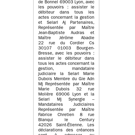
de Bonnel 69003 Lyon, avec
les pouvoirs : assister le
débiteur dans tous les
actes concernant la gestion
et Selarl Aj Partenaires,
Représentée par Maître
Jean-Baptiste Audras et
Maître Jérôme Abadie
22 rue du Cordier Cs
30107 01003 Bourg-en-
Bresse, avec les pouvoirs :
assister le débiteur dans
tous les actes concernant la
gestion, mandataire
judiciaire la Selarl Marie
Dubois Membre du Gie Adn
Mj Représentée par Maître
Marie Dubois 32 rue
Molière 69006 Lyon et la
Selarl Mj Synergie –
Mandataires Judiciaires
Représentée par Maître
Fabrice Chretien 8 rue
Blanqui le Century
42026 Saint-Étienne. Les
déclarations des créances