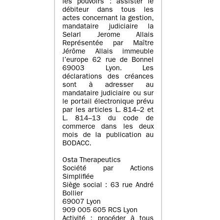
les pouvoirs : assister le
débiteur dans tous les
actes concernant la gestion,
mandataire judiciaire la
Selarl Jerome Allais
Représentée par Maître
Jérôme Allais immeuble
l’europe 62 rue de Bonnel
69003 Lyon. Les
déclarations des créances
sont à adresser au
mandataire judiciaire ou sur
le portail électronique prévu
par les articles L. 814–2 et
L. 814–13 du code de
commerce dans les deux
mois de la publication au
BODACC.
Osta Therapeutics
Société par Actions
Simplifiée
Siège social : 63 rue André
Bollier
69007 Lyon
909 005 605 RCS Lyon
Activité : procéder à tous