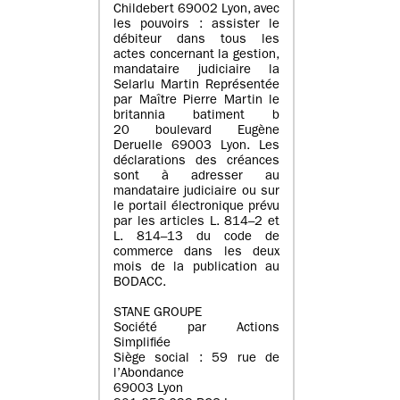
Childebert 69002 Lyon, avec
les pouvoirs : assister le
débiteur dans tous les
actes concernant la gestion,
mandataire judiciaire la
Selarlu Martin Représentée
par Maître Pierre Martin le
britannia batiment b
20 boulevard Eugène
Deruelle 69003 Lyon. Les
déclarations des créances
sont à adresser au
mandataire judiciaire ou sur
le portail électronique prévu
par les articles L. 814–2 et
L. 814–13 du code de
commerce dans les deux
mois de la publication au
BODACC.
STANE GROUPE
Société par Actions
Simplifiée
Siège social : 59 rue de
l’Abondance
69003 Lyon