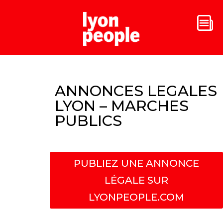
ANNONCES LEGALES
LYON – MARCHES
PUBLICS
PUBLIEZ UNE ANNONCE
LÉGALE SUR
LYONPEOPLE.COM