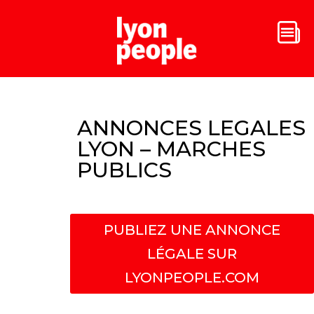
ANNONCES LEGALES
LYON – MARCHES
PUBLICS
PUBLIEZ UNE ANNONCE
LÉGALE SUR
LYONPEOPLE.COM