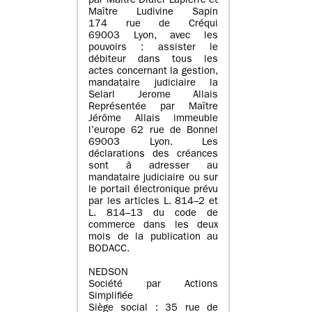
par Maître Didier Lapierre et
Maître Ludivine Sapin
174 rue de Créqui
69003 Lyon, avec les
pouvoirs : assister le
débiteur dans tous les
actes concernant la gestion,
mandataire judiciaire la
Selarl Jerome Allais
Représentée par Maître
Jérôme Allais immeuble
l’europe 62 rue de Bonnel
69003 Lyon. Les
déclarations des créances
sont à adresser au
mandataire judiciaire ou sur
le portail électronique prévu
par les articles L. 814–2 et
L. 814–13 du code de
commerce dans les deux
mois de la publication au
BODACC.
NEDSON
Société par Actions
Simplifiée
Siège social : 35 rue de