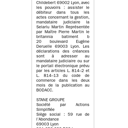
Childebert 69002 Lyon, avec
les pouvoirs : assister le
débiteur dans tous les
actes concernant la gestion,
mandataire judiciaire la
Selarlu Martin Représentée
par Maître Pierre Martin le
britannia batiment b
20 boulevard Eugène
Deruelle 69003 Lyon. Les
déclarations des créances
sont à adresser au
mandataire judiciaire ou sur
le portail électronique prévu
par les articles L. 814–2 et
L. 814–13 du code de
commerce dans les deux
mois de la publication au
BODACC.
STANE GROUPE
Société par Actions
Simplifiée
Siège social : 59 rue de
l’Abondance
69003 Lyon