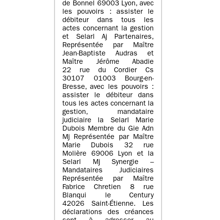
de Bonnel 69003 Lyon, avec
les pouvoirs : assister le
débiteur dans tous les
actes concernant la gestion
et Selarl Aj Partenaires,
Représentée par Maître
Jean-Baptiste Audras et
Maître Jérôme Abadie
22 rue du Cordier Cs
30107 01003 Bourg-en-
Bresse, avec les pouvoirs :
assister le débiteur dans
tous les actes concernant la
gestion, mandataire
judiciaire la Selarl Marie
Dubois Membre du Gie Adn
Mj Représentée par Maître
Marie Dubois 32 rue
Molière 69006 Lyon et la
Selarl Mj Synergie –
Mandataires Judiciaires
Représentée par Maître
Fabrice Chretien 8 rue
Blanqui le Century
42026 Saint-Étienne. Les
déclarations des créances