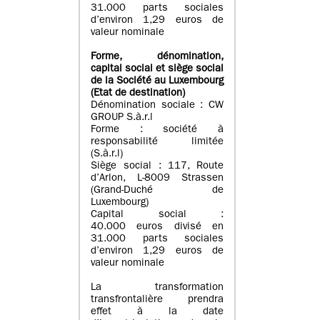
31.000 parts sociales
d’environ 1,29 euros de
valeur nominale
Forme, dénomination
,
capital social
et siège social
de la Société au Luxembourg
(Etat d
e destination
)
Dénomination sociale : CW
GROUP S.à.r.l
Forme : société à
responsabilité limitée
(S.à.r.l)
Siège social : 117, Route
d’Arlon, L-8009 Strassen
(Grand-Duché de
Luxembourg)
Capital social :
40.000 euros divisé en
31.000 parts sociales
d’environ 1,29 euros de
valeur nominale
La transformation
transfrontalière prendra
effet à la date