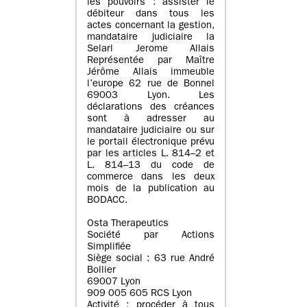
les pouvoirs : assister le
débiteur dans tous les
actes concernant la gestion,
mandataire judiciaire la
Selarl Jerome Allais
Représentée par Maître
Jérôme Allais immeuble
l’europe 62 rue de Bonnel
69003 Lyon. Les
déclarations des créances
sont à adresser au
mandataire judiciaire ou sur
le portail électronique prévu
par les articles L. 814–2 et
L. 814–13 du code de
commerce dans les deux
mois de la publication au
BODACC.
Osta Therapeutics
Société par Actions
Simplifiée
Siège social : 63 rue André
Bollier
69007 Lyon
909 005 605 RCS Lyon
Activité : procéder à tous