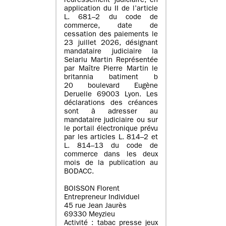
redressement judiciaire, en
application du II de l’article
L. 681–2 du code de
commerce, date de
cessation des paiements le
23 juillet 2026, désignant
mandataire judiciaire la
Selarlu Martin Représentée
par Maître Pierre Martin le
britannia batiment b
20 boulevard Eugène
Deruelle 69003 Lyon. Les
déclarations des créances
sont à adresser au
mandataire judiciaire ou sur
le portail électronique prévu
par les articles L. 814–2 et
L. 814–13 du code de
commerce dans les deux
mois de la publication au
BODACC.
BOISSON Florent
Entrepreneur Individuel
45 rue Jean Jaurès
69330 Meyzieu
Activité : tabac presse jeux