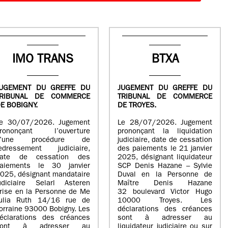
IMO TRANS
BTXA
UGEMENT DU GREFFE DU
JUGEMENT DU GREFFE DU
TRIBUNAL DE COMMERCE
TRIBUNAL DE COMMERCE
E BOBIGNY.
DE TROYES.
e 30/07/2026. Jugement
Le 28/07/2026. Jugement
rononçant l’ouverture
prononçant la liquidation
d’une procédure de
judiciaire, date de cessation
edressement judiciaire,
des paiements le 21 janvier
ate de cessation des
2025, désignant liquidateur
aiements le 30 janvier
SCP Denis Hazane – Sylvie
025, désignant mandataire
Duval en la Personne de
udiciaire Selarl Asteren
Maître Denis Hazane
rise en la Personne de Me
32 boulevard Victor Hugo
ulia Ruth 14/16 rue de
10000 Troyes. Les
orraine 93000 Bobigny. Les
déclarations des créances
éclarations des créances
sont à adresser au
sont à adresser au
liquidateur judiciaire ou sur