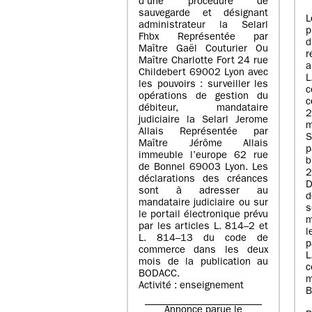
d’une procédure de
sauvegarde et désignant
L
administrateur la Selarl
p
Fhbx Représentée par
Maître Gaël Couturier Ou
r
Maître Charlotte Fort 24 rue
a
Childebert 69002 Lyon avec
les pouvoirs : surveiller les
opérations de gestion du
c
débiteur, mandataire
2
judiciaire la Selarl Jerome
m
Allais Représentée par
S
Maître Jérôme Allais
p
immeuble l’europe 62 rue
de Bonnel 69003 Lyon. Les
déclarations des créances
D
sont à adresser au
d
mandataire judiciaire ou sur
le portail électronique prévu
m
par les articles L. 814–2 et
l
L. 814–13 du code de
p
commerce dans les deux
mois de la publication au
c
BODACC.
m
Activité : enseignement
B
Annonce parue le