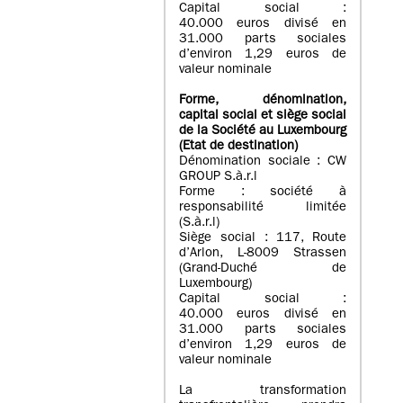
Capital social :
40.000 euros divisé en
31.000 parts sociales
d’environ 1,29 euros de
valeur nominale
Forme, dénomination
,
capital social
et siège social
de la Société au Luxembourg
(Etat d
e destination
)
Dénomination sociale : CW
GROUP S.à.r.l
Forme : société à
responsabilité limitée
(S.à.r.l)
Siège social : 117, Route
d’Arlon, L-8009 Strassen
(Grand-Duché de
Luxembourg)
Capital social :
40.000 euros divisé en
31.000 parts sociales
d’environ 1,29 euros de
valeur nominale
La transformation