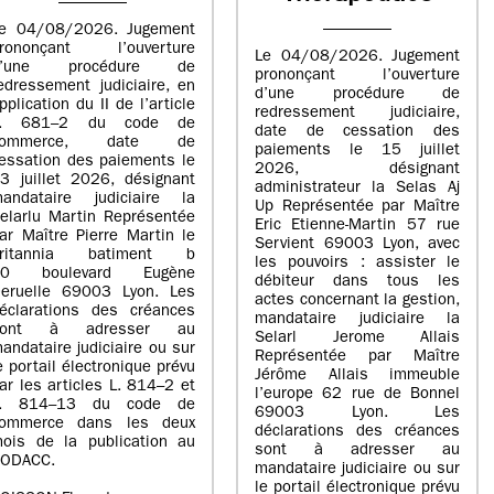
e 04/08/2026. Jugement
rononçant l’ouverture
Le 04/08/2026. Jugement
d’une procédure de
prononçant l’ouverture
edressement judiciaire, en
d’une procédure de
pplication du II de l’article
redressement judiciaire,
L. 681–2 du code de
date de cessation des
commerce, date de
paiements le 15 juillet
essation des paiements le
2026, désignant
3 juillet 2026, désignant
administrateur la Selas Aj
andataire judiciaire la
Up Représentée par Maître
elarlu Martin Représentée
Eric Etienne-Martin 57 rue
ar Maître Pierre Martin le
Servient 69003 Lyon, avec
britannia batiment b
les pouvoirs : assister le
20 boulevard Eugène
débiteur dans tous les
eruelle 69003 Lyon. Les
actes concernant la gestion,
éclarations des créances
mandataire judiciaire la
sont à adresser au
Selarl Jerome Allais
andataire judiciaire ou sur
Représentée par Maître
e portail électronique prévu
Jérôme Allais immeuble
ar les articles L. 814–2 et
l’europe 62 rue de Bonnel
L. 814–13 du code de
69003 Lyon. Les
ommerce dans les deux
déclarations des créances
ois de la publication au
sont à adresser au
ODACC.
mandataire judiciaire ou sur
le portail électronique prévu