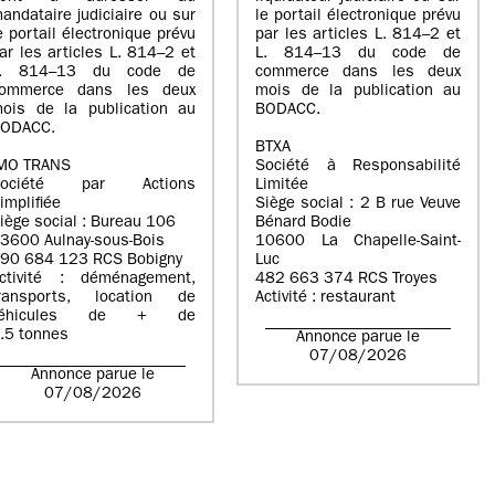
andataire judiciaire ou sur
le portail électronique prévu
e portail électronique prévu
par les articles L. 814–2 et
ar les articles L. 814–2 et
L. 814–13 du code de
L. 814–13 du code de
commerce dans les deux
ommerce dans les deux
mois de la publication au
ois de la publication au
BODACC.
ODACC.
BTXA
MO TRANS
Société à Responsabilité
Société par Actions
Limitée
implifiée
Siège social : 2 B rue Veuve
iège social : Bureau 106
Bénard Bodie
3600 Aulnay-sous-Bois
10600 La Chapelle-Saint-
90 684 123 RCS Bobigny
Luc
ctivité : déménagement,
482 663 374 RCS Troyes
ransports, location de
Activité : restaurant
véhicules de + de
.5 tonnes
Annonce parue le
07/08/2026
Annonce parue le
07/08/2026