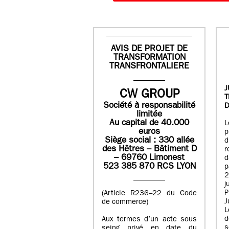
AVIS DE PROJET DE
TRANSFORMATION
TRANSFRONTALIERE
J
CW GROUP
Société à responsabilité
D
limitée
Au capital de 40.000
L
euros
p
Siège social : 330 allée
des Hêtres – Bâtiment D
r
– 69760 Limonest
d
523 385 870 RCS LYON
p
2
j
P
(Article R236–22 du Code
J
de commerce)
L
d
Aux termes d’un acte sous
seing privé en date du