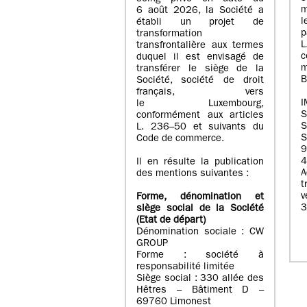
m
6 août 2026, la Société a
l
établi un projet de
p
transformation
transfrontalière aux termes
c
duquel il est envisagé de
m
transférer le siège de la
B
Société, société de droit
français, vers
I
le Luxembourg,
conformément aux articles
S
L. 236–50 et suivants du
S
Code de commerce.
9
4
Il en résulte la publication
A
des mentions suivantes :
t
Forme, dénomination et
3
siège social de la Société
(Etat
de départ
)
Dénomination sociale : CW
GROUP
Forme : société à
responsabilité limitée
Siège social : 330 allée des
Hêtres – Bâtiment D –
69760 Limonest