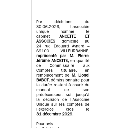
Par décisions du
30.06.2026, l’associée
unique nomme le
cabinet
ANCETTE ET
ASSOCIES
domicilié au
24 rue Edouard Aynard –
69100 VILLEURBANNE,
r
eprésenté par M
.
Pierre
-
Jérôme ANCETTE,
en qualité
de Commissaire aux
Comptes titulaire, en
remplacement de
M
.
Lionel
BABOT
, démissionnaire pour
la durée restant à courir du
mandat de son
prédécesseur, soit jusqu’à
la décision de l’Associée
Unique sur les comptes de
l’exercice clos le
31 décembre 2029
.
Pour avis