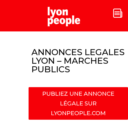
ANNONCES LEGALES
LYON – MARCHES
PUBLICS
PUBLIEZ UNE ANNONCE
LÉGALE SUR
LYONPEOPLE.COM