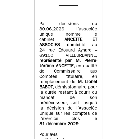
Par décisions du
30.06.2026, l’associée
unique nomme le
cabinet
ANCETTE ET
ASSOCIES
domicilié au
24 rue Edouard Aynard –
69100 VILLEURBANNE,
r
eprésenté par M
.
Pierre
-
Jérôme ANCETTE,
en qualité
de Commissaire aux
Comptes titulaire, en
remplacement de
M
.
Lionel
BABOT
, démissionnaire pour
la durée restant à courir du
mandat de son
prédécesseur, soit jusqu’à
la décision de l’Associée
Unique sur les comptes de
l’exercice clos le
31 décembre 2029
.
Pour avis