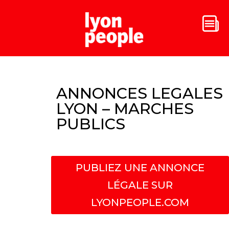
ANNONCES LEGALES
LYON – MARCHES
PUBLICS
PUBLIEZ UNE ANNONCE
LÉGALE SUR
LYONPEOPLE.COM