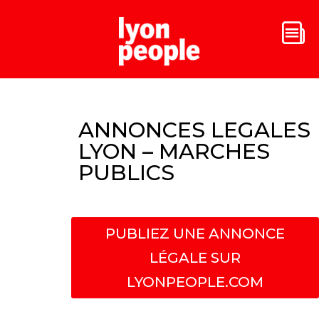
ANNONCES LEGALES
LYON – MARCHES
PUBLICS
PUBLIEZ UNE ANNONCE
LÉGALE SUR
LYONPEOPLE.COM