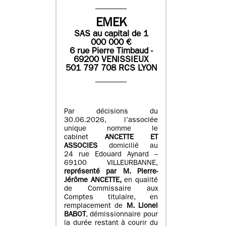
EMEK
SAS
au capital de
1
0
00 000
€
6 rue Pierre Timbaud -
69200 VENISSIEUX
501 797 708 RCS LYON
Par décisions du
30.06.2026, l’associée
unique nomme le
cabinet
ANCETTE ET
ASSOCIES
domicilié au
24 rue Edouard Aynard –
69100 VILLEURBANNE,
r
eprésenté par M
.
Pierre
-
Jérôme ANCETTE,
en qualité
de Commissaire aux
Comptes titulaire, en
remplacement de
M
.
Lionel
BABOT
, démissionnaire pour
la durée restant à courir du