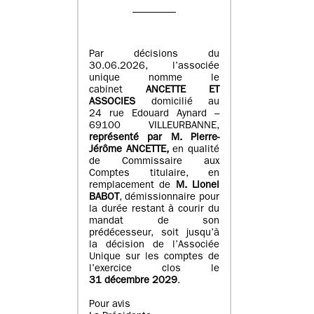
Par décisions du
30.06.2026, l’associée
unique nomme le
cabinet
ANCETTE ET
ASSOCIES
domicilié au
24 rue Edouard Aynard –
69100 VILLEURBANNE,
r
eprésenté par M
.
Pierre
-
Jérôme ANCETTE,
en qualité
de Commissaire aux
Comptes titulaire, en
remplacement de
M
.
Lionel
BABOT
, démissionnaire pour
la durée restant à courir du
mandat de son
prédécesseur, soit jusqu’à
la décision de l’Associée
Unique sur les comptes de
l’exercice clos le
31 décembre 2029
.
Pour avis