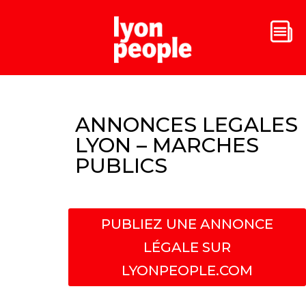
ANNONCES LEGALES
LYON – MARCHES
PUBLICS
PUBLIEZ UNE ANNONCE
LÉGALE SUR
LYONPEOPLE.COM