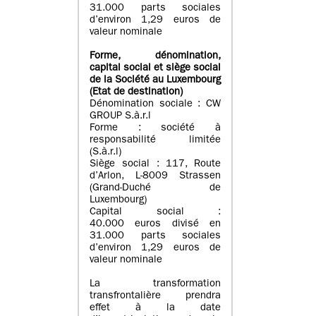
31.000 parts sociales
d’environ 1,29 euros de
valeur nominale
Forme, dénomination
,
capital social
et siège social
de la Société au Luxembourg
(Etat d
e destination
)
Dénomination sociale : CW
GROUP S.à.r.l
Forme : société à
responsabilité limitée
(S.à.r.l)
Siège social : 117, Route
d’Arlon, L-8009 Strassen
(Grand-Duché de
Luxembourg)
Capital social :
40.000 euros divisé en
31.000 parts sociales
d’environ 1,29 euros de
valeur nominale
La transformation
transfrontalière prendra
effet à la date