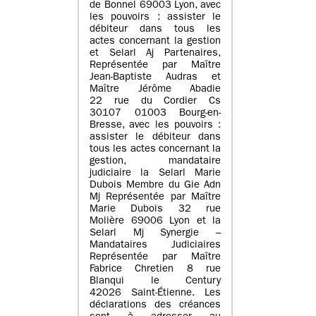
de Bonnel 69003 Lyon, avec
les pouvoirs : assister le
débiteur dans tous les
actes concernant la gestion
et Selarl Aj Partenaires,
Représentée par Maître
Jean-Baptiste Audras et
Maître Jérôme Abadie
22 rue du Cordier Cs
30107 01003 Bourg-en-
Bresse, avec les pouvoirs :
assister le débiteur dans
tous les actes concernant la
gestion, mandataire
judiciaire la Selarl Marie
Dubois Membre du Gie Adn
Mj Représentée par Maître
Marie Dubois 32 rue
Molière 69006 Lyon et la
Selarl Mj Synergie –
Mandataires Judiciaires
Représentée par Maître
Fabrice Chretien 8 rue
Blanqui le Century
42026 Saint-Étienne. Les
déclarations des créances