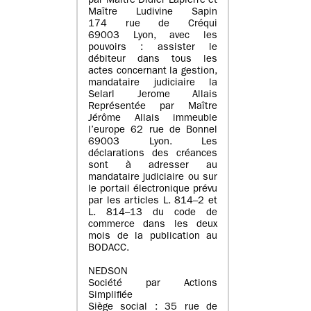
par Maître Didier Lapierre et
Maître Ludivine Sapin
174 rue de Créqui
69003 Lyon, avec les
pouvoirs : assister le
débiteur dans tous les
actes concernant la gestion,
mandataire judiciaire la
Selarl Jerome Allais
Représentée par Maître
Jérôme Allais immeuble
l’europe 62 rue de Bonnel
69003 Lyon. Les
déclarations des créances
sont à adresser au
mandataire judiciaire ou sur
le portail électronique prévu
par les articles L. 814–2 et
L. 814–13 du code de
commerce dans les deux
mois de la publication au
BODACC.
NEDSON
Société par Actions
Simplifiée
Siège social : 35 rue de