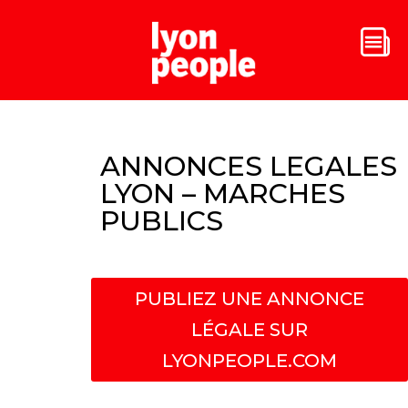
ANNONCES LEGALES
LYON – MARCHES
PUBLICS
PUBLIEZ UNE ANNONCE
LÉGALE SUR
LYONPEOPLE.COM