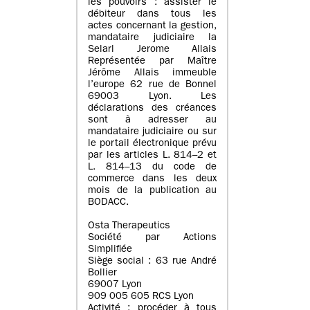
les pouvoirs : assister le
débiteur dans tous les
actes concernant la gestion,
mandataire judiciaire la
Selarl Jerome Allais
Représentée par Maître
Jérôme Allais immeuble
l’europe 62 rue de Bonnel
69003 Lyon. Les
déclarations des créances
sont à adresser au
mandataire judiciaire ou sur
le portail électronique prévu
par les articles L. 814–2 et
L. 814–13 du code de
commerce dans les deux
mois de la publication au
BODACC.
Osta Therapeutics
Société par Actions
Simplifiée
Siège social : 63 rue André
Bollier
69007 Lyon
909 005 605 RCS Lyon
Activité : procéder à tous