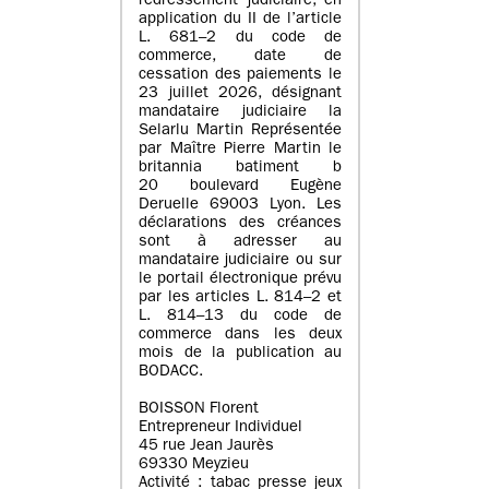
redressement judiciaire, en
application du II de l’article
L. 681–2 du code de
commerce, date de
cessation des paiements le
23 juillet 2026, désignant
mandataire judiciaire la
Selarlu Martin Représentée
par Maître Pierre Martin le
britannia batiment b
20 boulevard Eugène
Deruelle 69003 Lyon. Les
déclarations des créances
sont à adresser au
mandataire judiciaire ou sur
le portail électronique prévu
par les articles L. 814–2 et
L. 814–13 du code de
commerce dans les deux
mois de la publication au
BODACC.
BOISSON Florent
Entrepreneur Individuel
45 rue Jean Jaurès
69330 Meyzieu
Activité : tabac presse jeux