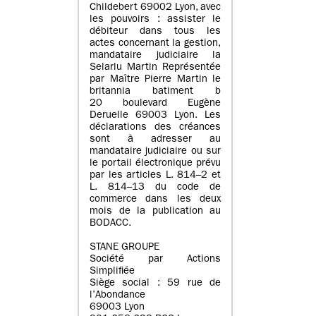
Childebert 69002 Lyon, avec
les pouvoirs : assister le
débiteur dans tous les
actes concernant la gestion,
mandataire judiciaire la
Selarlu Martin Représentée
par Maître Pierre Martin le
britannia batiment b
20 boulevard Eugène
Deruelle 69003 Lyon. Les
déclarations des créances
sont à adresser au
mandataire judiciaire ou sur
le portail électronique prévu
par les articles L. 814–2 et
L. 814–13 du code de
commerce dans les deux
mois de la publication au
BODACC.
STANE GROUPE
Société par Actions
Simplifiée
Siège social : 59 rue de
l’Abondance
69003 Lyon