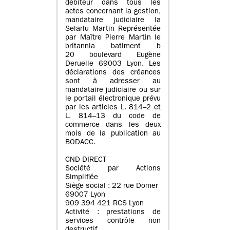
débiteur dans tous les
actes concernant la gestion,
mandataire judiciaire la
Selarlu Martin Représentée
par Maître Pierre Martin le
britannia batiment b
20 boulevard Eugène
Deruelle 69003 Lyon. Les
déclarations des créances
sont à adresser au
mandataire judiciaire ou sur
le portail électronique prévu
par les articles L. 814–2 et
L. 814–13 du code de
commerce dans les deux
mois de la publication au
BODACC.
CND DIRECT
Société par Actions
Simplifiée
Siège social : 22 rue Domer
69007 Lyon
909 394 421 RCS Lyon
Activité : prestations de
services contrôle non