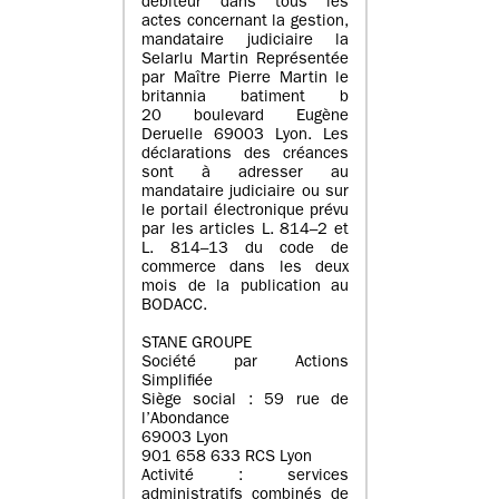
débiteur dans tous les
actes concernant la gestion,
mandataire judiciaire la
Selarlu Martin Représentée
par Maître Pierre Martin le
britannia batiment b
20 boulevard Eugène
Deruelle 69003 Lyon. Les
déclarations des créances
sont à adresser au
mandataire judiciaire ou sur
le portail électronique prévu
par les articles L. 814–2 et
L. 814–13 du code de
commerce dans les deux
mois de la publication au
BODACC.
STANE GROUPE
Société par Actions
Simplifiée
Siège social : 59 rue de
l’Abondance
69003 Lyon
901 658 633 RCS Lyon
Activité : services
administratifs combinés de