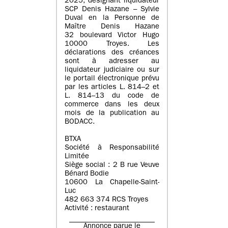
2025, désignant liquidateur
SCP Denis Hazane – Sylvie
Duval en la Personne de
Maître Denis Hazane
32 boulevard Victor Hugo
10000 Troyes. Les
déclarations des créances
sont à adresser au
liquidateur judiciaire ou sur
le portail électronique prévu
par les articles L. 814–2 et
L. 814–13 du code de
commerce dans les deux
mois de la publication au
BODACC.
BTXA
Société à Responsabilité
Limitée
Siège social : 2 B rue Veuve
Bénard Bodie
10600 La Chapelle-Saint-
Luc
482 663 374 RCS Troyes
Activité : restaurant
Annonce parue le