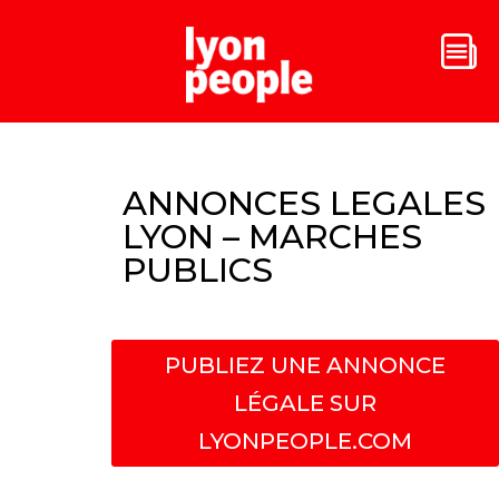
ANNONCES LEGALES
LYON – MARCHES
PUBLICS
PUBLIEZ UNE ANNONCE
LÉGALE SUR
LYONPEOPLE.COM