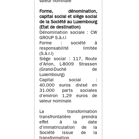
valeur nominale
Forme, dénomination
,
capital social
et siège social
de la Société au Luxembourg
(Etat d
e destination
)
Dénomination sociale : CW
GROUP S.à.r.l
Forme : société à
responsabilité limitée
(S.à.r.l)
Siège social : 117, Route
d’Arlon, L-8009 Strassen
(Grand-Duché de
Luxembourg)
Capital social :
40.000 euros divisé en
31.000 parts sociales
d’environ 1,29 euros de
valeur nominale
La transformation
transfrontalière prendra
effet à la date
d’immatriculation de la
Société issue de la
transformation