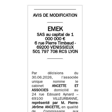
AVIS DE MODIFICATION
EMEK
SAS
au capital de
1
0
00 000
€
6 rue Pierre Timbaud -
69200 VENISSIEUX
501 797 708 RCS LYON
Par décisions du
30.06.2026, l’associée
unique nomme le
cabinet
ANCETTE ET
ASSOCIES
domicilié au
24 rue Edouard Aynard –
69100 VILLEURBANNE,
r
eprésenté par M
.
Pierre
-
Jérôme ANCETTE,
en qualité
de Commissaire aux