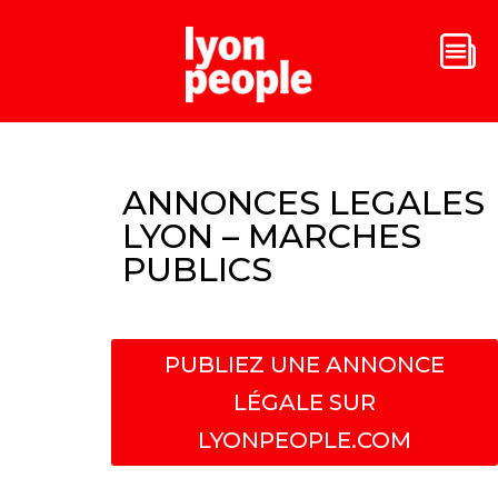
ANNONCES LEGALES
LYON – MARCHES
PUBLICS
PUBLIEZ UNE ANNONCE
LÉGALE SUR
LYONPEOPLE.COM