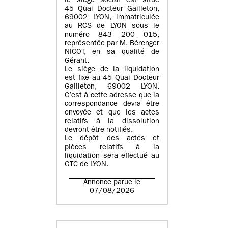
le siège social est situé
45 Quai Docteur Gailleton,
69002 LYON
, immatriculée
au
RCS de LYON sous le
numéro 843 200 015
,
représentée par
M. Bérenger
NICOT
, en sa qualité de
Gérant.
Le siège de la liquidation
est fixé au
45 Quai Docteur
Gailleton, 69002 LYON
.
C’est à cette adresse que la
correspondance devra être
envoyée et que les actes
relatifs à la dissolution
devront être notifiés.
Le dépôt des actes et
pièces relatifs à la
liquidation sera effectué au
GTC de
LYON
.
Annonce parue le
07/08/2026