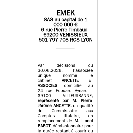
EMEK
SAS
au capital de
1
0
00 000
€
6 rue Pierre Timbaud -
69200 VENISSIEUX
501 797 708 RCS LYON
Par décisions du
30.06.2026, l’associée
unique nomme le
cabinet
ANCETTE ET
ASSOCIES
domicilié au
24 rue Edouard Aynard –
69100 VILLEURBANNE,
r
eprésenté par M
.
Pierre
-
Jérôme ANCETTE,
en qualité
de Commissaire aux
Comptes titulaire, en
remplacement de
M
.
Lionel
BABOT
, démissionnaire pour
la durée restant à courir du