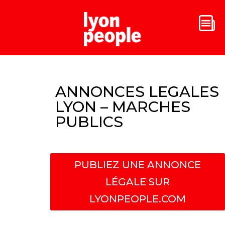
ANNONCES LEGALES
LYON – MARCHES
PUBLICS
PUBLIEZ UNE ANNONCE
LÉGALE SUR
LYONPEOPLE.COM