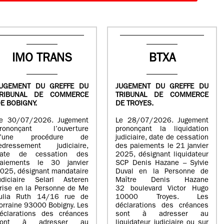
IMO TRANS
BTXA
UGEMENT DU GREFFE DU
JUGEMENT DU GREFFE DU
TRIBUNAL DE COMMERCE
TRIBUNAL DE COMMERCE
E BOBIGNY.
DE TROYES.
e 30/07/2026. Jugement
Le 28/07/2026. Jugement
rononçant l’ouverture
prononçant la liquidation
d’une procédure de
judiciaire, date de cessation
edressement judiciaire,
des paiements le 21 janvier
ate de cessation des
2025, désignant liquidateur
aiements le 30 janvier
SCP Denis Hazane – Sylvie
025, désignant mandataire
Duval en la Personne de
udiciaire Selarl Asteren
Maître Denis Hazane
rise en la Personne de Me
32 boulevard Victor Hugo
ulia Ruth 14/16 rue de
10000 Troyes. Les
orraine 93000 Bobigny. Les
déclarations des créances
éclarations des créances
sont à adresser au
sont à adresser au
liquidateur judiciaire ou sur