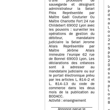
d’une procédure de
sauvegarde et désignant
L
administrateur la Selarl
p
Fhbx Représentée par
Maître Gaël Couturier Ou
r
Maître Charlotte Fort 24 rue
a
Childebert 69002 Lyon avec
les pouvoirs : surveiller les
opérations de gestion du
c
débiteur, mandataire
2
judiciaire la Selarl Jerome
m
Allais Représentée par
S
Maître Jérôme Allais
p
immeuble l’europe 62 rue
de Bonnel 69003 Lyon. Les
déclarations des créances
D
sont à adresser au
d
mandataire judiciaire ou sur
le portail électronique prévu
m
par les articles L. 814–2 et
l
L. 814–13 du code de
p
commerce dans les deux
mois de la publication au
c
BODACC.
m
Activité : enseignement
B
Annonce parue le