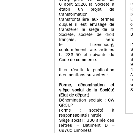
m
6 août 2026, la Société a
l
établi un projet de
p
transformation
transfrontalière aux termes
c
duquel il est envisagé de
m
transférer le siège de la
B
Société, société de droit
français, vers
I
le Luxembourg,
conformément aux articles
S
L. 236–50 et suivants du
S
Code de commerce.
9
4
Il en résulte la publication
A
des mentions suivantes :
t
Forme, dénomination et
3
siège social de la Société
(Etat
de départ
)
Dénomination sociale : CW
GROUP
Forme : société à
responsabilité limitée
Siège social : 330 allée des
Hêtres – Bâtiment D –
69760 Limonest