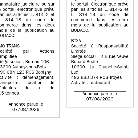
andataire judiciaire ou sur
le portail électronique prévu
e portail électronique prévu
par les articles L. 814–2 et
ar les articles L. 814–2 et
L. 814–13 du code de
L. 814–13 du code de
commerce dans les deux
ommerce dans les deux
mois de la publication au
ois de la publication au
BODACC.
ODACC.
BTXA
MO TRANS
Société à Responsabilité
Société par Actions
Limitée
implifiée
Siège social : 2 B rue Veuve
iège social : Bureau 106
Bénard Bodie
3600 Aulnay-sous-Bois
10600 La Chapelle-Saint-
90 684 123 RCS Bobigny
Luc
ctivité : déménagement,
482 663 374 RCS Troyes
ransports, location de
Activité : restaurant
véhicules de + de
.5 tonnes
Annonce parue le
07/08/2026
Annonce parue le
07/08/2026