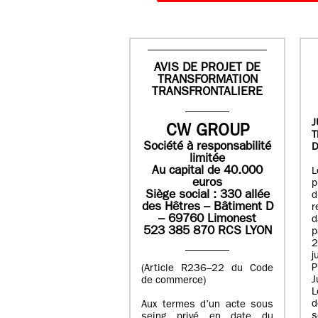
AVIS DE PROJET DE
TRANSFORMATION
TRANSFRONTALIERE
J
CW GROUP
Société à responsabilité
D
limitée
Au capital de 40.000
L
euros
p
Siège social : 330 allée
des Hêtres – Bâtiment D
r
– 69760 Limonest
d
523 385 870 RCS LYON
p
2
j
P
(Article R236–22 du Code
J
de commerce)
L
d
Aux termes d’un acte sous
seing privé en date du