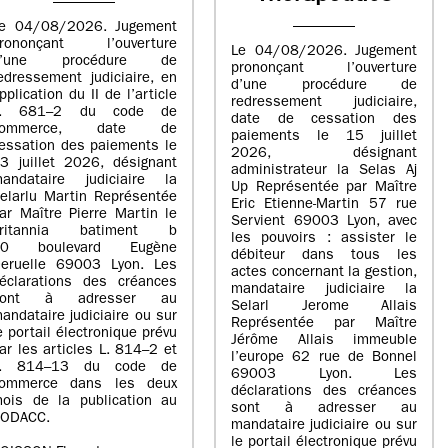
e 04/08/2026. Jugement
rononçant l’ouverture
Le 04/08/2026. Jugement
d’une procédure de
prononçant l’ouverture
edressement judiciaire, en
d’une procédure de
pplication du II de l’article
redressement judiciaire,
L. 681–2 du code de
date de cessation des
commerce, date de
paiements le 15 juillet
essation des paiements le
2026, désignant
3 juillet 2026, désignant
administrateur la Selas Aj
andataire judiciaire la
Up Représentée par Maître
elarlu Martin Représentée
Eric Etienne-Martin 57 rue
ar Maître Pierre Martin le
Servient 69003 Lyon, avec
britannia batiment b
les pouvoirs : assister le
20 boulevard Eugène
débiteur dans tous les
eruelle 69003 Lyon. Les
actes concernant la gestion,
éclarations des créances
mandataire judiciaire la
sont à adresser au
Selarl Jerome Allais
andataire judiciaire ou sur
Représentée par Maître
e portail électronique prévu
Jérôme Allais immeuble
ar les articles L. 814–2 et
l’europe 62 rue de Bonnel
L. 814–13 du code de
69003 Lyon. Les
ommerce dans les deux
déclarations des créances
ois de la publication au
sont à adresser au
ODACC.
mandataire judiciaire ou sur
le portail électronique prévu