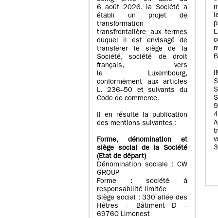
m
6 août 2026, la Société a
l
établi un projet de
p
transformation
transfrontalière aux termes
c
duquel il est envisagé de
m
transférer le siège de la
B
Société, société de droit
français, vers
I
le Luxembourg,
conformément aux articles
S
L. 236–50 et suivants du
S
Code de commerce.
9
4
Il en résulte la publication
A
des mentions suivantes :
t
Forme, dénomination et
3
siège social de la Société
(Etat
de départ
)
Dénomination sociale : CW
GROUP
Forme : société à
responsabilité limitée
Siège social : 330 allée des
Hêtres – Bâtiment D –
69760 Limonest