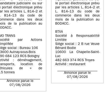
andataire judiciaire ou sur
le portail électronique prévu
e portail électronique prévu
par les articles L. 814–2 et
ar les articles L. 814–2 et
L. 814–13 du code de
L. 814–13 du code de
commerce dans les deux
ommerce dans les deux
mois de la publication au
ois de la publication au
BODACC.
ODACC.
BTXA
MO TRANS
Société à Responsabilité
Société par Actions
Limitée
implifiée
Siège social : 2 B rue Veuve
iège social : Bureau 106
Bénard Bodie
3600 Aulnay-sous-Bois
10600 La Chapelle-Saint-
90 684 123 RCS Bobigny
Luc
ctivité : déménagement,
482 663 374 RCS Troyes
ransports, location de
Activité : restaurant
véhicules de + de
.5 tonnes
Annonce parue le
07/08/2026
Annonce parue le
07/08/2026