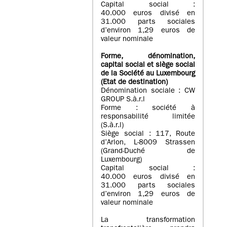
Capital social :
40.000 euros divisé en
31.000 parts sociales
d’environ 1,29 euros de
valeur nominale
Forme, dénomination
,
capital social
et siège social
de la Société au Luxembourg
(Etat d
e destination
)
Dénomination sociale : CW
GROUP S.à.r.l
Forme : société à
responsabilité limitée
(S.à.r.l)
Siège social : 117, Route
d’Arlon, L-8009 Strassen
(Grand-Duché de
Luxembourg)
Capital social :
40.000 euros divisé en
31.000 parts sociales
d’environ 1,29 euros de
valeur nominale
La transformation