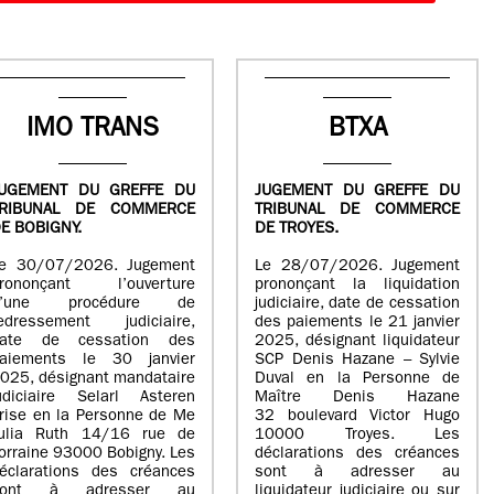
IMO TRANS
BTXA
UGEMENT DU GREFFE DU
JUGEMENT DU GREFFE DU
TRIBUNAL DE COMMERCE
TRIBUNAL DE COMMERCE
E BOBIGNY.
DE TROYES.
e 30/07/2026. Jugement
Le 28/07/2026. Jugement
rononçant l’ouverture
prononçant la liquidation
d’une procédure de
judiciaire, date de cessation
edressement judiciaire,
des paiements le 21 janvier
ate de cessation des
2025, désignant liquidateur
aiements le 30 janvier
SCP Denis Hazane – Sylvie
025, désignant mandataire
Duval en la Personne de
udiciaire Selarl Asteren
Maître Denis Hazane
rise en la Personne de Me
32 boulevard Victor Hugo
ulia Ruth 14/16 rue de
10000 Troyes. Les
orraine 93000 Bobigny. Les
déclarations des créances
éclarations des créances
sont à adresser au
sont à adresser au
liquidateur judiciaire ou sur