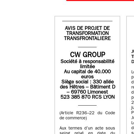
AVIS DE PROJET DE
TRANSFORMATION
TRANSFRONTALIERE
J
CW GROUP
Société à responsabilité
D
limitée
Au capital de 40.000
L
euros
p
Siège social : 330 allée
des Hêtres – Bâtiment D
r
– 69760 Limonest
d
523 385 870 RCS LYON
p
2
j
P
(Article R236–22 du Code
J
de commerce)
L
d
Aux termes d’un acte sous
seing privé en date du