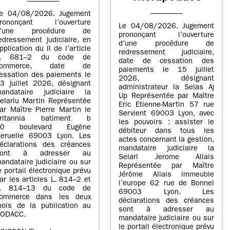
e 04/08/2026. Jugement
rononçant l’ouverture
Le 04/08/2026. Jugement
d’une procédure de
prononçant l’ouverture
edressement judiciaire, en
d’une procédure de
pplication du II de l’article
redressement judiciaire,
L. 681–2 du code de
date de cessation des
commerce, date de
paiements le 15 juillet
essation des paiements le
2026, désignant
3 juillet 2026, désignant
administrateur la Selas Aj
andataire judiciaire la
Up Représentée par Maître
elarlu Martin Représentée
Eric Etienne-Martin 57 rue
ar Maître Pierre Martin le
Servient 69003 Lyon, avec
britannia batiment b
les pouvoirs : assister le
20 boulevard Eugène
débiteur dans tous les
eruelle 69003 Lyon. Les
actes concernant la gestion,
éclarations des créances
mandataire judiciaire la
sont à adresser au
Selarl Jerome Allais
andataire judiciaire ou sur
Représentée par Maître
e portail électronique prévu
Jérôme Allais immeuble
ar les articles L. 814–2 et
l’europe 62 rue de Bonnel
L. 814–13 du code de
69003 Lyon. Les
ommerce dans les deux
déclarations des créances
ois de la publication au
sont à adresser au
ODACC.
mandataire judiciaire ou sur
le portail électronique prévu