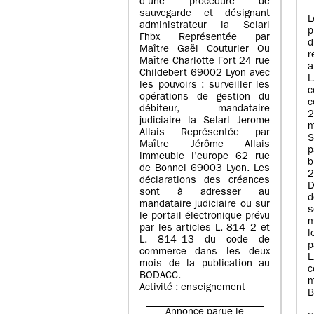
d’une procédure de
sauvegarde et désignant
L
administrateur la Selarl
p
Fhbx Représentée par
Maître Gaël Couturier Ou
r
Maître Charlotte Fort 24 rue
a
Childebert 69002 Lyon avec
les pouvoirs : surveiller les
opérations de gestion du
c
débiteur, mandataire
2
judiciaire la Selarl Jerome
m
Allais Représentée par
S
Maître Jérôme Allais
p
immeuble l’europe 62 rue
de Bonnel 69003 Lyon. Les
déclarations des créances
D
sont à adresser au
d
mandataire judiciaire ou sur
le portail électronique prévu
m
par les articles L. 814–2 et
l
L. 814–13 du code de
p
commerce dans les deux
mois de la publication au
c
BODACC.
m
Activité : enseignement
B
Annonce parue le