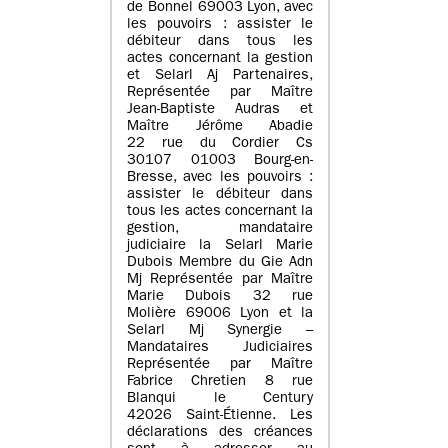
de Bonnel 69003 Lyon, avec
les pouvoirs : assister le
débiteur dans tous les
actes concernant la gestion
et Selarl Aj Partenaires,
Représentée par Maître
Jean-Baptiste Audras et
Maître Jérôme Abadie
22 rue du Cordier Cs
30107 01003 Bourg-en-
Bresse, avec les pouvoirs :
assister le débiteur dans
tous les actes concernant la
gestion, mandataire
judiciaire la Selarl Marie
Dubois Membre du Gie Adn
Mj Représentée par Maître
Marie Dubois 32 rue
Molière 69006 Lyon et la
Selarl Mj Synergie –
Mandataires Judiciaires
Représentée par Maître
Fabrice Chretien 8 rue
Blanqui le Century
42026 Saint-Étienne. Les
déclarations des créances