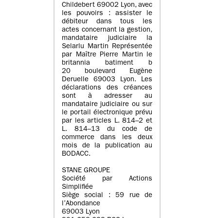
Childebert 69002 Lyon, avec
les pouvoirs : assister le
débiteur dans tous les
actes concernant la gestion,
mandataire judiciaire la
Selarlu Martin Représentée
par Maître Pierre Martin le
britannia batiment b
20 boulevard Eugène
Deruelle 69003 Lyon. Les
déclarations des créances
sont à adresser au
mandataire judiciaire ou sur
le portail électronique prévu
par les articles L. 814–2 et
L. 814–13 du code de
commerce dans les deux
mois de la publication au
BODACC.
STANE GROUPE
Société par Actions
Simplifiée
Siège social : 59 rue de
l’Abondance
69003 Lyon