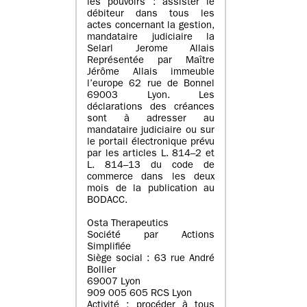
les pouvoirs : assister le
débiteur dans tous les
actes concernant la gestion,
mandataire judiciaire la
Selarl Jerome Allais
Représentée par Maître
Jérôme Allais immeuble
l’europe 62 rue de Bonnel
69003 Lyon. Les
déclarations des créances
sont à adresser au
mandataire judiciaire ou sur
le portail électronique prévu
par les articles L. 814–2 et
L. 814–13 du code de
commerce dans les deux
mois de la publication au
BODACC.
Osta Therapeutics
Société par Actions
Simplifiée
Siège social : 63 rue André
Bollier
69007 Lyon
909 005 605 RCS Lyon
Activité : procéder à tous