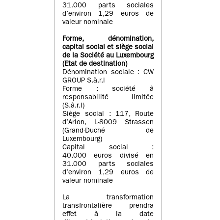
31.000 parts sociales
d’environ 1,29 euros de
valeur nominale
Forme, dénomination
,
capital social
et siège social
de la Société au Luxembourg
(Etat d
e destination
)
Dénomination sociale : CW
GROUP S.à.r.l
Forme : société à
responsabilité limitée
(S.à.r.l)
Siège social : 117, Route
d’Arlon, L-8009 Strassen
(Grand-Duché de
Luxembourg)
Capital social :
40.000 euros divisé en
31.000 parts sociales
d’environ 1,29 euros de
valeur nominale
La transformation
transfrontalière prendra
effet à la date