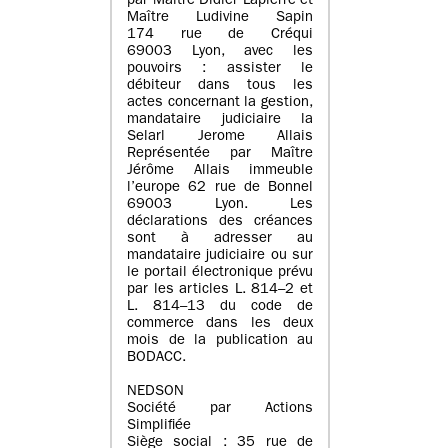
par Maître Didier Lapierre et
Maître Ludivine Sapin
174 rue de Créqui
69003 Lyon, avec les
pouvoirs : assister le
débiteur dans tous les
actes concernant la gestion,
mandataire judiciaire la
Selarl Jerome Allais
Représentée par Maître
Jérôme Allais immeuble
l’europe 62 rue de Bonnel
69003 Lyon. Les
déclarations des créances
sont à adresser au
mandataire judiciaire ou sur
le portail électronique prévu
par les articles L. 814–2 et
L. 814–13 du code de
commerce dans les deux
mois de la publication au
BODACC.
NEDSON
Société par Actions
Simplifiée
Siège social : 35 rue de