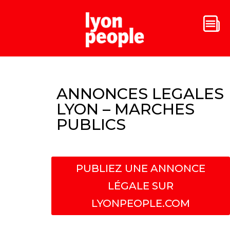
ANNONCES LEGALES
LYON – MARCHES
PUBLICS
PUBLIEZ UNE ANNONCE
LÉGALE SUR
LYONPEOPLE.COM