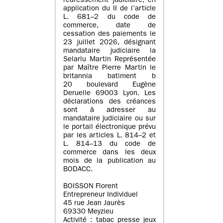
redressement judiciaire, en
application du II de l’article
L. 681–2 du code de
commerce, date de
cessation des paiements le
23 juillet 2026, désignant
mandataire judiciaire la
Selarlu Martin Représentée
par Maître Pierre Martin le
britannia batiment b
20 boulevard Eugène
Deruelle 69003 Lyon. Les
déclarations des créances
sont à adresser au
mandataire judiciaire ou sur
le portail électronique prévu
par les articles L. 814–2 et
L. 814–13 du code de
commerce dans les deux
mois de la publication au
BODACC.
BOISSON Florent
Entrepreneur Individuel
45 rue Jean Jaurès
69330 Meyzieu
Activité : tabac presse jeux