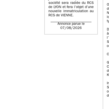
société sera radiée du RCS
O
de LYON et fera l’objet d’une
d
nouvelle immatriculation au
N
RCS de VIENNE.
l
t
Annonce parue le
07/08/2026
D
à
l
S
c
C
C
d
K
I
S
c
d