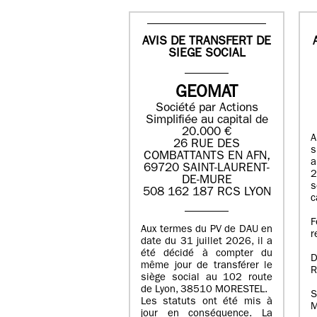
AVIS DE TRANSFERT DE
SIEGE SOCIAL
GEOMAT
Société par Actions
Simplifiée au capital de
20.000 €
A
26 RUE DES
s
COMBATTANTS EN AFN,
a
69720 SAINT-LAURENT-
2
DE-MURE
s
508 162 187 RCS LYON
c
F
Aux termes du PV de DAU en
r
date du 31 juillet 2026, il a
été décidé à compter du
D
même jour de transférer le
R
siège social au 102 route
de Lyon, 38510 MORESTEL.
S
Les statuts ont été mis à
M
jour en conséquence. La