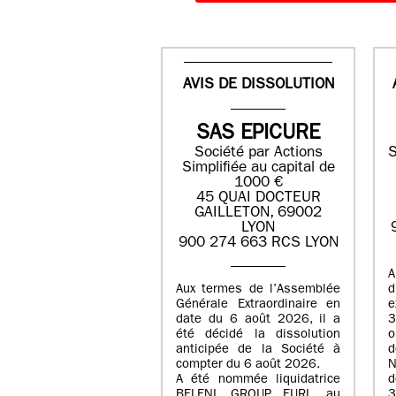
AVIS DE DISSOLUTION
SAS EPICURE
Société par Actions
S
Simplifiée au capital de
1000 €
45 QUAI DOCTEUR
GAILLETON, 69002
LYON
900 274 663 RCS LYON
A
Aux termes de l’Assemblée
Générale Extraordinaire en
date du
6 août 2026
, il a
3
été décidé la dissolution
anticipée de la Société à
d
compter du
6 août 2026
.
N
A été nommée liquidatrice
d
BELENI GROUP
, EURL au
3