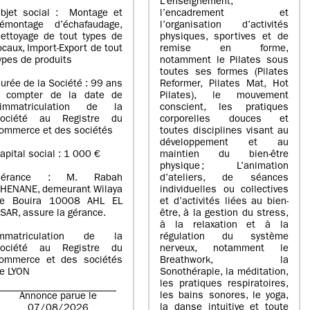
L’enseignement,
bjet social : Montage et
l’encadrement et
émontage d’échafaudage,
l’organisation d’activités
ettoyage de tout types de
physiques, sportives et de
ocaux, Import-Export de tout
remise en forme,
ypes de produits
notamment le Pilates sous
toutes ses formes (Pilates
urée de la Société : 99 ans
Reformer, Pilates Mat, Hot
 compter de la date de
Pilates), le mouvement
’immatriculation de la
conscient, les pratiques
ociété au Registre du
corporelles douces et
ommerce et des sociétés
toutes disciplines visant au
développement et au
apital social : 1 000 €
maintien du bien-être
physique ; L’animation
Gérance : M. Rabah
d’ateliers, de séances
HENANE, demeurant Wilaya
individuelles ou collectives
e Bouira 10008 AHL EL
et d’activités liées au bien-
SAR, assure la gérance.
être, à la gestion du stress,
à la relaxation et à la
mmatriculation de la
régulation du système
ociété au Registre du
nerveux, notamment le
ommerce et des sociétés
Breathwork, la
e LYON
Sonothérapie, la méditation,
les pratiques respiratoires,
les bains sonores, le yoga,
Annonce parue le
la danse intuitive et toute
07/08/2026