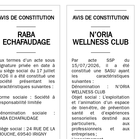
AVIS DE CONSTITUTION
AVIS DE CONSTITUTION
RABA
N’ORIA
ECHAFAUDAGE
WELLNESS CLUB
ux termes d’un acte sous
Par acte SSP du
ignature privée en date à
15/07/2026, il a été
u siège social du 17 juillet
constitué une SASU ayant
026 il a été constitué une
les caractéristiques
ociété présentant les
suivantes :
aractéristiques suivantes :
Dénomination : N’ORIA
WELLNESS CLUB
orme sociale : Société à
Objet social : L’exploitation
esponsabilité limitée
et l’animation d’un espace
de bien-être, de prévention
énomination sociale :
santé et d’expériences
ABA ECHAFAUDAGE
sensorielles destiné aux
particuliers, aux
iège social : 24 RUE DE LA
professionnels et aux
OUCHE, 69540 IRIGNY
entreprises ;