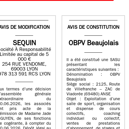
AVIS DE MODIFICATION
AVIS DE CONSTITUTION
SEQUIN
OBPV Beaujolais
ociété À Responsabilité
Limitée au capital de 5
000 €
Il a été constitué une SASU
254 RUE VENDOME,
présentant les
69003 LYON
caractéristiques suivantes :
978 313 591 RCS LYON
Dénomination : OBPV
Beaujolais
Siège social : 2125, Route
ux termes d’une décision
de Villefranche – ZAC de
d’assemblée générale
Viadorée (69480) ANSE
extraordinaire du
Objet : Exploitation d’une
0.06.2026, les associés
salle de sport, organisation
ont pris acte de la
et dispense de cours
émission de Madame Jade
collectifs, coaching
GUYEN, de ses fonctions
individuel ou collectif,
e cogérante, à compter du
ventes de prestations
0.06.2026. Dépôt légal au
d’abonnement, de stages et