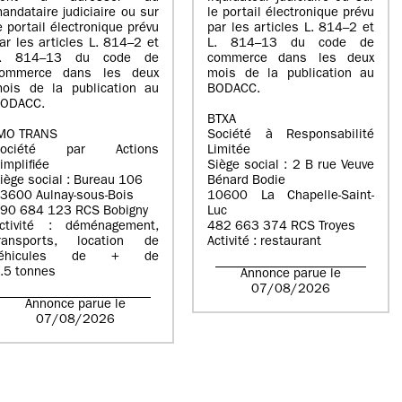
andataire judiciaire ou sur
le portail électronique prévu
e portail électronique prévu
par les articles L. 814–2 et
ar les articles L. 814–2 et
L. 814–13 du code de
L. 814–13 du code de
commerce dans les deux
ommerce dans les deux
mois de la publication au
ois de la publication au
BODACC.
ODACC.
BTXA
MO TRANS
Société à Responsabilité
Société par Actions
Limitée
implifiée
Siège social : 2 B rue Veuve
iège social : Bureau 106
Bénard Bodie
3600 Aulnay-sous-Bois
10600 La Chapelle-Saint-
90 684 123 RCS Bobigny
Luc
ctivité : déménagement,
482 663 374 RCS Troyes
ransports, location de
Activité : restaurant
véhicules de + de
.5 tonnes
Annonce parue le
07/08/2026
Annonce parue le
07/08/2026