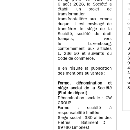
m
6 août 2026, la Société a
l
établi un projet de
p
transformation
transfrontalière aux termes
c
duquel il est envisagé de
m
transférer le siège de la
B
Société, société de droit
français, vers
I
le Luxembourg,
conformément aux articles
S
L. 236–50 et suivants du
S
Code de commerce.
9
4
Il en résulte la publication
A
des mentions suivantes :
t
Forme, dénomination et
3
siège social de la Société
(Etat
de départ
)
Dénomination sociale : CW
GROUP
Forme : société à
responsabilité limitée
Siège social : 330 allée des
Hêtres – Bâtiment D –
69760 Limonest