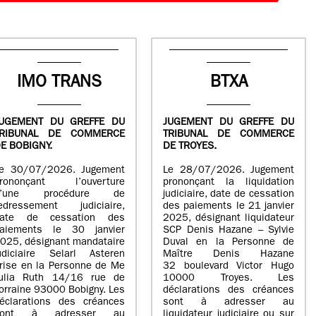
IMO TRANS
BTXA
UGEMENT DU GREFFE DU
JUGEMENT DU GREFFE DU
TRIBUNAL DE COMMERCE
TRIBUNAL DE COMMERCE
E BOBIGNY.
DE TROYES.
e 30/07/2026. Jugement
Le 28/07/2026. Jugement
rononçant l’ouverture
prononçant la liquidation
d’une procédure de
judiciaire, date de cessation
edressement judiciaire,
des paiements le 21 janvier
ate de cessation des
2025, désignant liquidateur
aiements le 30 janvier
SCP Denis Hazane – Sylvie
025, désignant mandataire
Duval en la Personne de
udiciaire Selarl Asteren
Maître Denis Hazane
rise en la Personne de Me
32 boulevard Victor Hugo
ulia Ruth 14/16 rue de
10000 Troyes. Les
orraine 93000 Bobigny. Les
déclarations des créances
éclarations des créances
sont à adresser au
sont à adresser au
liquidateur judiciaire ou sur