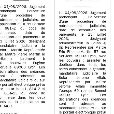
e 04/08/2026. Jugement
rononçant l’ouverture
Le 04/08/2026. Jugement
d’une procédure de
prononçant l’ouverture
edressement judiciaire, en
d’une procédure de
pplication du II de l’article
redressement judiciaire,
L. 681–2 du code de
date de cessation des
commerce, date de
paiements le 15 juillet
essation des paiements le
2026, désignant
3 juillet 2026, désignant
administrateur la Selas Aj
andataire judiciaire la
Up Représentée par Maître
elarlu Martin Représentée
Eric Etienne-Martin 57 rue
ar Maître Pierre Martin le
Servient 69003 Lyon, avec
britannia batiment b
les pouvoirs : assister le
20 boulevard Eugène
débiteur dans tous les
eruelle 69003 Lyon. Les
actes concernant la gestion,
éclarations des créances
mandataire judiciaire la
sont à adresser au
Selarl Jerome Allais
andataire judiciaire ou sur
Représentée par Maître
e portail électronique prévu
Jérôme Allais immeuble
ar les articles L. 814–2 et
l’europe 62 rue de Bonnel
L. 814–13 du code de
69003 Lyon. Les
ommerce dans les deux
déclarations des créances
ois de la publication au
sont à adresser au
ODACC.
mandataire judiciaire ou sur
le portail électronique prévu