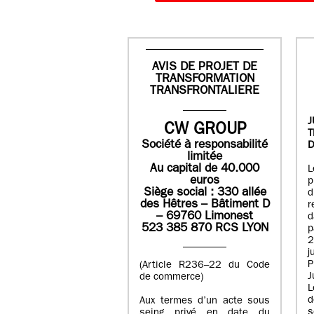
AVIS DE PROJET DE
TRANSFORMATION
TRANSFRONTALIERE
J
CW GROUP
Société à responsabilité
D
limitée
Au capital de 40.000
L
euros
p
Siège social : 330 allée
des Hêtres – Bâtiment D
r
– 69760 Limonest
d
523 385 870 RCS LYON
p
2
j
P
(Article R236–22 du Code
J
de commerce)
L
d
Aux termes d’un acte sous
seing privé en date du