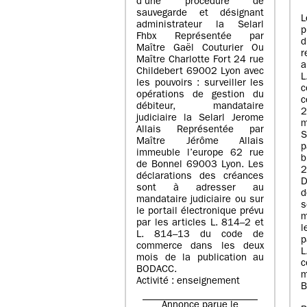
d’une procédure de
sauvegarde et désignant
L
administrateur la Selarl
p
Fhbx Représentée par
Maître Gaël Couturier Ou
r
Maître Charlotte Fort 24 rue
a
Childebert 69002 Lyon avec
les pouvoirs : surveiller les
opérations de gestion du
c
débiteur, mandataire
2
judiciaire la Selarl Jerome
m
Allais Représentée par
S
Maître Jérôme Allais
p
immeuble l’europe 62 rue
de Bonnel 69003 Lyon. Les
déclarations des créances
D
sont à adresser au
d
mandataire judiciaire ou sur
le portail électronique prévu
m
par les articles L. 814–2 et
l
L. 814–13 du code de
p
commerce dans les deux
mois de la publication au
c
BODACC.
m
Activité : enseignement
B
Annonce parue le