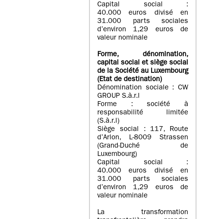
Capital social :
40.000 euros divisé en
31.000 parts sociales
d’environ 1,29 euros de
valeur nominale
Forme, dénomination
,
capital social
et siège social
de la Société au Luxembourg
(Etat d
e destination
)
Dénomination sociale : CW
GROUP S.à.r.l
Forme : société à
responsabilité limitée
(S.à.r.l)
Siège social : 117, Route
d’Arlon, L-8009 Strassen
(Grand-Duché de
Luxembourg)
Capital social :
40.000 euros divisé en
31.000 parts sociales
d’environ 1,29 euros de
valeur nominale
La transformation