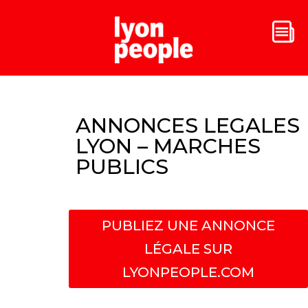
ANNONCES LEGALES
LYON – MARCHES
PUBLICS
PUBLIEZ UNE ANNONCE
LÉGALE SUR
LYONPEOPLE.COM