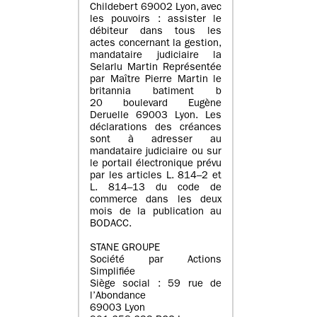
Childebert 69002 Lyon, avec
les pouvoirs : assister le
débiteur dans tous les
actes concernant la gestion,
mandataire judiciaire la
Selarlu Martin Représentée
par Maître Pierre Martin le
britannia batiment b
20 boulevard Eugène
Deruelle 69003 Lyon. Les
déclarations des créances
sont à adresser au
mandataire judiciaire ou sur
le portail électronique prévu
par les articles L. 814–2 et
L. 814–13 du code de
commerce dans les deux
mois de la publication au
BODACC.
STANE GROUPE
Société par Actions
Simplifiée
Siège social : 59 rue de
l’Abondance
69003 Lyon