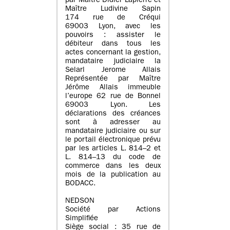
par Maître Didier Lapierre et
Maître Ludivine Sapin
174 rue de Créqui
69003 Lyon, avec les
pouvoirs : assister le
débiteur dans tous les
actes concernant la gestion,
mandataire judiciaire la
Selarl Jerome Allais
Représentée par Maître
Jérôme Allais immeuble
l’europe 62 rue de Bonnel
69003 Lyon. Les
déclarations des créances
sont à adresser au
mandataire judiciaire ou sur
le portail électronique prévu
par les articles L. 814–2 et
L. 814–13 du code de
commerce dans les deux
mois de la publication au
BODACC.
NEDSON
Société par Actions
Simplifiée
Siège social : 35 rue de