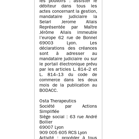
les pouvoirs : assister le
débiteur dans tous les
actes concernant la gestion,
mandataire judiciaire la
Selarl Jerome Allais
Représentée par Maître
Jérôme Allais immeuble
l’europe 62 rue de Bonnel
69003 Lyon. Les
déclarations des créances
sont à adresser au
mandataire judiciaire ou sur
le portail électronique prévu
par les articles L. 814–2 et
L. 814–13 du code de
commerce dans les deux
mois de la publication au
BODACC.
Osta Therapeutics
Société par Actions
Simplifiée
Siège social : 63 rue André
Bollier
69007 Lyon
909 005 605 RCS Lyon
Activité : procéder à tous