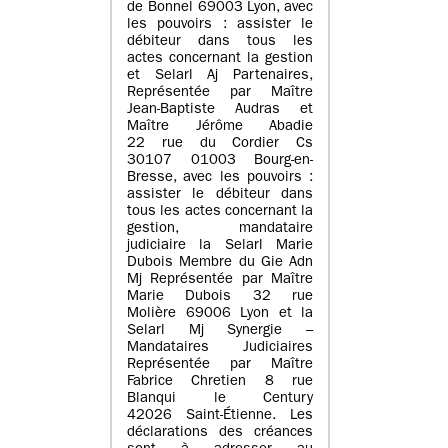
de Bonnel 69003 Lyon, avec
les pouvoirs : assister le
débiteur dans tous les
actes concernant la gestion
et Selarl Aj Partenaires,
Représentée par Maître
Jean-Baptiste Audras et
Maître Jérôme Abadie
22 rue du Cordier Cs
30107 01003 Bourg-en-
Bresse, avec les pouvoirs :
assister le débiteur dans
tous les actes concernant la
gestion, mandataire
judiciaire la Selarl Marie
Dubois Membre du Gie Adn
Mj Représentée par Maître
Marie Dubois 32 rue
Molière 69006 Lyon et la
Selarl Mj Synergie –
Mandataires Judiciaires
Représentée par Maître
Fabrice Chretien 8 rue
Blanqui le Century
42026 Saint-Étienne. Les
déclarations des créances