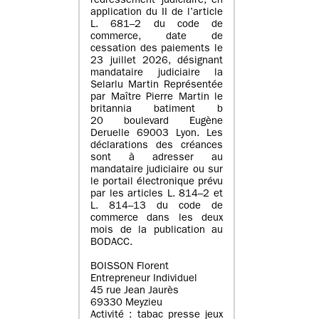
redressement judiciaire, en
application du II de l’article
L. 681–2 du code de
commerce, date de
cessation des paiements le
23 juillet 2026, désignant
mandataire judiciaire la
Selarlu Martin Représentée
par Maître Pierre Martin le
britannia batiment b
20 boulevard Eugène
Deruelle 69003 Lyon. Les
déclarations des créances
sont à adresser au
mandataire judiciaire ou sur
le portail électronique prévu
par les articles L. 814–2 et
L. 814–13 du code de
commerce dans les deux
mois de la publication au
BODACC.
BOISSON Florent
Entrepreneur Individuel
45 rue Jean Jaurès
69330 Meyzieu
Activité : tabac presse jeux