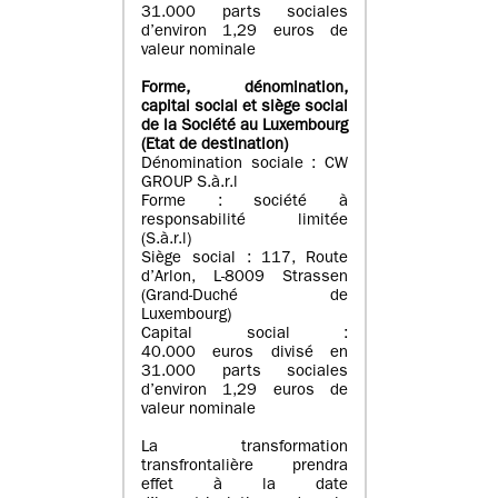
31.000 parts sociales
d’environ 1,29 euros de
valeur nominale
Forme, dénomination
,
capital social
et siège social
de la Société au Luxembourg
(Etat d
e destination
)
Dénomination sociale : CW
GROUP S.à.r.l
Forme : société à
responsabilité limitée
(S.à.r.l)
Siège social : 117, Route
d’Arlon, L-8009 Strassen
(Grand-Duché de
Luxembourg)
Capital social :
40.000 euros divisé en
31.000 parts sociales
d’environ 1,29 euros de
valeur nominale
La transformation
transfrontalière prendra
effet à la date