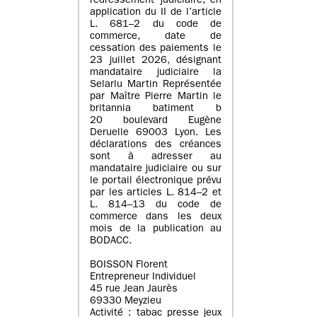
redressement judiciaire, en
application du II de l’article
L. 681–2 du code de
commerce, date de
cessation des paiements le
23 juillet 2026, désignant
mandataire judiciaire la
Selarlu Martin Représentée
par Maître Pierre Martin le
britannia batiment b
20 boulevard Eugène
Deruelle 69003 Lyon. Les
déclarations des créances
sont à adresser au
mandataire judiciaire ou sur
le portail électronique prévu
par les articles L. 814–2 et
L. 814–13 du code de
commerce dans les deux
mois de la publication au
BODACC.
BOISSON Florent
Entrepreneur Individuel
45 rue Jean Jaurès
69330 Meyzieu
Activité : tabac presse jeux