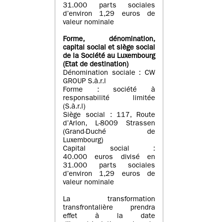
31.000 parts sociales
d’environ 1,29 euros de
valeur nominale
Forme, dénomination
,
capital social
et siège social
de la Société au Luxembourg
(Etat d
e destination
)
Dénomination sociale : CW
GROUP S.à.r.l
Forme : société à
responsabilité limitée
(S.à.r.l)
Siège social : 117, Route
d’Arlon, L-8009 Strassen
(Grand-Duché de
Luxembourg)
Capital social :
40.000 euros divisé en
31.000 parts sociales
d’environ 1,29 euros de
valeur nominale
La transformation
transfrontalière prendra
effet à la date