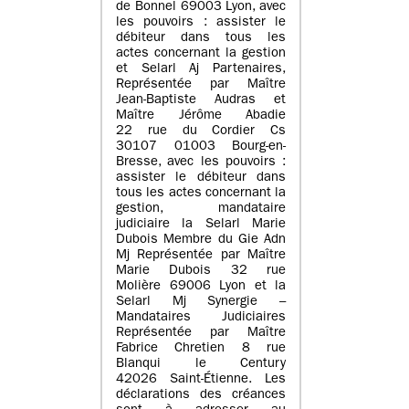
de Bonnel 69003 Lyon, avec
les pouvoirs : assister le
débiteur dans tous les
actes concernant la gestion
et Selarl Aj Partenaires,
Représentée par Maître
Jean-Baptiste Audras et
Maître Jérôme Abadie
22 rue du Cordier Cs
30107 01003 Bourg-en-
Bresse, avec les pouvoirs :
assister le débiteur dans
tous les actes concernant la
gestion, mandataire
judiciaire la Selarl Marie
Dubois Membre du Gie Adn
Mj Représentée par Maître
Marie Dubois 32 rue
Molière 69006 Lyon et la
Selarl Mj Synergie –
Mandataires Judiciaires
Représentée par Maître
Fabrice Chretien 8 rue
Blanqui le Century
42026 Saint-Étienne. Les
déclarations des créances