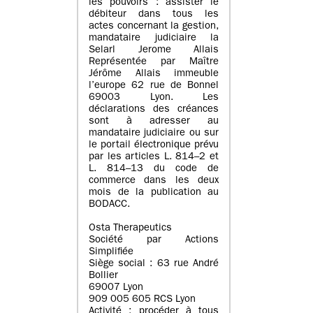
les pouvoirs : assister le
débiteur dans tous les
actes concernant la gestion,
mandataire judiciaire la
Selarl Jerome Allais
Représentée par Maître
Jérôme Allais immeuble
l’europe 62 rue de Bonnel
69003 Lyon. Les
déclarations des créances
sont à adresser au
mandataire judiciaire ou sur
le portail électronique prévu
par les articles L. 814–2 et
L. 814–13 du code de
commerce dans les deux
mois de la publication au
BODACC.
Osta Therapeutics
Société par Actions
Simplifiée
Siège social : 63 rue André
Bollier
69007 Lyon
909 005 605 RCS Lyon
Activité : procéder à tous