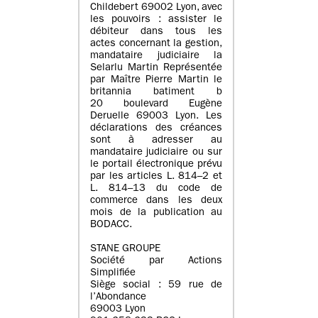
Childebert 69002 Lyon, avec
les pouvoirs : assister le
débiteur dans tous les
actes concernant la gestion,
mandataire judiciaire la
Selarlu Martin Représentée
par Maître Pierre Martin le
britannia batiment b
20 boulevard Eugène
Deruelle 69003 Lyon. Les
déclarations des créances
sont à adresser au
mandataire judiciaire ou sur
le portail électronique prévu
par les articles L. 814–2 et
L. 814–13 du code de
commerce dans les deux
mois de la publication au
BODACC.
STANE GROUPE
Société par Actions
Simplifiée
Siège social : 59 rue de
l’Abondance
69003 Lyon