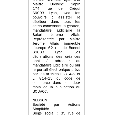
par Maître Didier Lapierre et
Maître Ludivine Sapin
174 rue de Créqui
69003 Lyon, avec les
pouvoirs : assister le
débiteur dans tous les
actes concernant la gestion,
mandataire judiciaire la
Selarl Jerome Allais
Représentée par Maître
Jérôme Allais immeuble
l’europe 62 rue de Bonnel
69003 Lyon. Les
déclarations des créances
sont à adresser au
mandataire judiciaire ou sur
le portail électronique prévu
par les articles L. 814–2 et
L. 814–13 du code de
commerce dans les deux
mois de la publication au
BODACC.
NEDSON
Société par Actions
Simplifiée
Siège social : 35 rue de