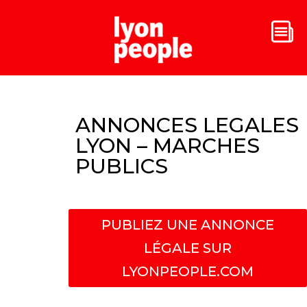
ANNONCES LEGALES
LYON – MARCHES
PUBLICS
PUBLIEZ UNE ANNONCE
LÉGALE SUR
LYONPEOPLE.COM